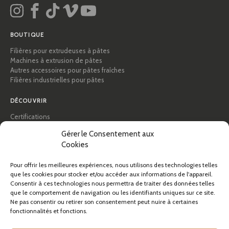
BOUTIQUE
Filières pour extrudeuses à pâtes
Machines à extrusion de pâtes
Autres accessoires pour pâtes fraîches
Filières industrielles pour pâtes
DÉCOUVRIR
Certifications
Académie des pâtes
Gérer le Consentement aux
Conseils et guides pratiques
Cookies
Recettes
Professionnels & B2B
Pour offrir les meilleures expériences, nous utilisons des technologies telles
À propos de Pastidea
que les cookies pour stocker et/ou accéder aux informations de l'appareil.
Consentir à ces technologies nous permettra de traiter des données telles
AIDE
que le comportement de navigation ou les identifiants uniques sur ce site.
Ne pas consentir ou retirer son consentement peut nuire à certaines
FAQ et assistance
fonctionnalités et fonctions.
Contactez-nous
Newsletter