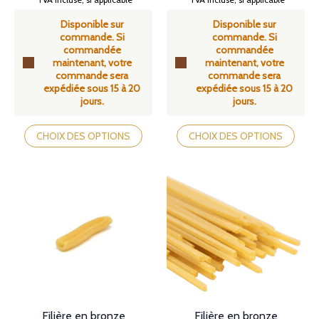
de
de
Disponible sur
Disponible sur
prix :
prix :
commande. Si
commande. Si
89,00€
89,00€
commandée
commandée
à
à
maintenant, votre
maintenant, votre
104,90€
104,90€
commande sera
commande sera
expédiée sous 15 à 20
expédiée sous 15 à 20
jours.
jours.
Ce
Ce
produit
produit
CHOIX DES OPTIONS
CHOIX DES OPTIONS
a
a
plusieurs
plusieurs
variations.
variations.
Les
Les
options
options
peuvent
peuvent
être
être
choisies
choisies
sur
sur
la
la
page
page
du
du
produit
produit
Filière en bronze
Filière en bronze