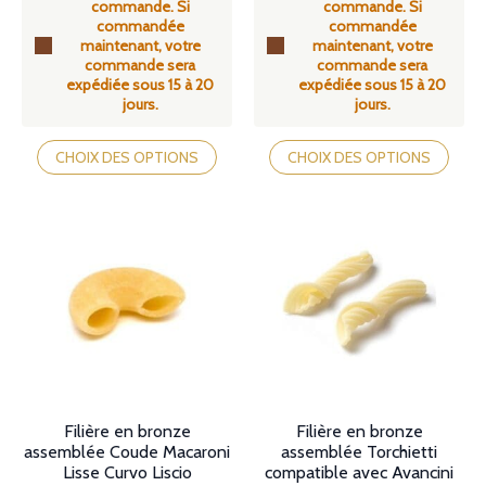
commande. Si
commande. Si
89,00€
89,00€
commandée
commandée
à
à
maintenant, votre
maintenant, votre
104,90€
104,90€
commande sera
commande sera
expédiée sous 15 à 20
expédiée sous 15 à 20
jours.
jours.
Ce
Ce
produit
produit
CHOIX DES OPTIONS
CHOIX DES OPTIONS
a
a
plusieurs
plusieurs
variations.
variations.
Les
Les
options
options
peuvent
peuvent
être
être
choisies
choisies
sur
sur
la
la
page
page
du
du
produit
produit
Filière en bronze
Filière en bronze
assemblée Coude Macaroni
assemblée Torchietti
Lisse Curvo Liscio
compatible avec Avancini