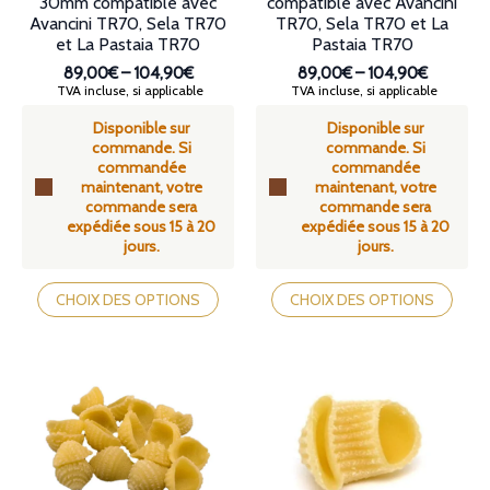
30mm compatible avec
compatible avec Avancini
Avancini TR70, Sela TR70
TR70, Sela TR70 et La
et La Pastaia TR70
Pastaia TR70
89,00€
–
104,90€
89,00€
–
104,90€
Plage
Plage
TVA incluse, si applicable
TVA incluse, si applicable
de
de
Disponible sur
Disponible sur
prix :
prix :
commande. Si
commande. Si
89,00€
89,00€
commandée
commandée
à
à
maintenant, votre
maintenant, votre
104,90€
104,90€
commande sera
commande sera
expédiée sous 15 à 20
expédiée sous 15 à 20
jours.
jours.
Ce
Ce
produit
produit
CHOIX DES OPTIONS
CHOIX DES OPTIONS
a
a
plusieurs
plusieurs
variations.
variations.
Les
Les
options
options
peuvent
peuvent
être
être
choisies
choisies
sur
sur