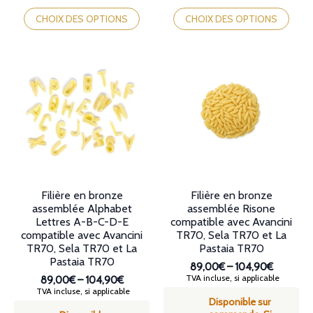
Ce
Ce
produit
produit
CHOIX DES OPTIONS
CHOIX DES OPTIONS
a
a
plusieurs
plusieurs
variations.
variations.
Les
Les
options
options
peuvent
peuvent
être
être
choisies
choisies
sur
sur
la
la
page
page
du
du
produit
produit
Filière en bronze
Filière en bronze
assemblée Alphabet
assemblée Risone
Lettres A-B-C-D-E
compatible avec Avancini
compatible avec Avancini
TR70, Sela TR70 et La
TR70, Sela TR70 et La
Pastaia TR70
Pastaia TR70
89,00€
–
104,90€
Plage
TVA incluse, si applicable
89,00€
–
104,90€
de
Plage
TVA incluse, si applicable
Disponible sur
prix :
de