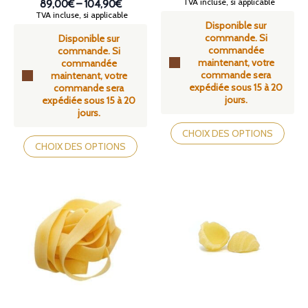
Plage
TVA incluse, si applicable
89,00€
–
104,90€
de
Plage
TVA incluse, si applicable
Disponible sur
prix :
de
commande. Si
89,00€
Disponible sur
prix :
commandée
à
commande. Si
89,00€
maintenant, votre
104,90€
commandée
à
commande sera
maintenant, votre
104,90€
expédiée sous 15 à 20
commande sera
jours.
expédiée sous 15 à 20
jours.
Ce
Ce
produit
CHOIX DES OPTIONS
produit
a
CHOIX DES OPTIONS
a
plusieurs
plusieurs
variations.
variations.
Les
Les
options
options
peuvent
peuvent
être
être
choisies
choisies
sur
sur
la
la
page
page
du
du
produit