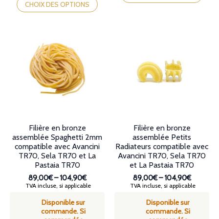
produit
a
CHOIX DES OPTIONS
a
plusieurs
plusieurs
variations.
variations.
Les
Les
options
options
peuvent
peuvent
être
être
choisies
choisies
sur
sur
la
la
page
page
du
du
produit
produit
Filière en bronze
Filière en bronze
assemblée Spaghetti 2mm
assemblée Petits
compatible avec Avancini
Radiateurs compatible avec
TR70, Sela TR70 et La
Avancini TR70, Sela TR70
Pastaia TR70
et La Pastaia TR70
89,00€
–
104,90€
89,00€
–
104,90€
Plage
Plage
TVA incluse, si applicable
TVA incluse, si applicable
de
de
Disponible sur
Disponible sur
prix :
prix :
commande. Si
commande. Si
89,00€
89,00€