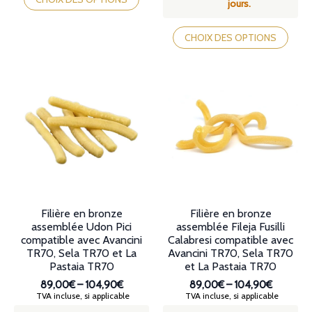
jours.
a
Ce
plusieurs
produit
CHOIX DES OPTIONS
variations.
a
Les
plusieurs
options
variations.
peuvent
Les
être
options
choisies
peuvent
sur
être
la
choisies
page
sur
du
la
produit
page
du
produit
Filière en bronze
Filière en bronze
assemblée Udon Pici
assemblée Fileja Fusilli
compatible avec Avancini
Calabresi compatible avec
TR70, Sela TR70 et La
Avancini TR70, Sela TR70
Pastaia TR70
et La Pastaia TR70
89,00€
–
104,90€
89,00€
–
104,90€
Plage
Plage
TVA incluse, si applicable
TVA incluse, si applicable
de
de