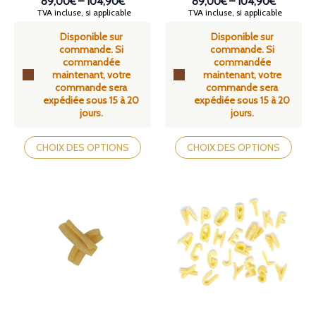
89,00€
–
104,90€
89,00€
–
104,90€
Plage
Plage
TVA incluse, si applicable
TVA incluse, si applicable
de
de
Disponible sur
Disponible sur
prix :
prix :
commande. Si
commande. Si
89,00€
89,00€
commandée
commandée
à
à
maintenant, votre
maintenant, votre
104,90€
104,90€
commande sera
commande sera
expédiée sous 15 à 20
expédiée sous 15 à 20
jours.
jours.
Ce
Ce
produit
produit
CHOIX DES OPTIONS
CHOIX DES OPTIONS
a
a
plusieurs
plusieurs
variations.
variations.
Les
Les
options
options
peuvent
peuvent
être
être
choisies
choisies
sur
sur
la
la
page
page
du
du