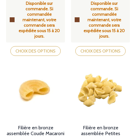
Disponible sur
Disponible sur
prix :
prix :
commande. Si
commande. Si
89,00€
89,00€
commandée
commandée
à
à
maintenant, votre
maintenant, votre
104,90€
104,90€
commande sera
commande sera
expédiée sous 15 à 20
expédiée sous 15 à 20
jours.
jours.
Ce
Ce
produit
produit
CHOIX DES OPTIONS
CHOIX DES OPTIONS
a
a
plusieurs
plusieurs
variations.
variations.
Les
Les
options
options
peuvent
peuvent
être
être
choisies
choisies
sur
sur
la
la
page
page
du
du
produit
produit
Filière en bronze
Filière en bronze
assemblée Coude Macaroni
assemblée Petites