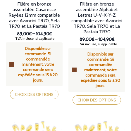
produit
produit
Filière en bronze
Filière en bronze
assemblée Casarecce
assemblée Alphabet
Rayées 12mm compatible
Lettres U-V-X-Y-Z
avec Avancini TR70, Sela
compatible avec Avancini
TR70 et La Pastaia TR70
TR70, Sela TR70 et La
Pastaia TR70
89,00€
–
104,90€
Plage
TVA incluse, si applicable
89,00€
–
104,90€
de
Plage
TVA incluse, si applicable
Disponible sur
prix :
de
commande. Si
89,00€
Disponible sur
prix :
commandée
à
commande. Si
89,00€
maintenant, votre
104,90€
commandée
à
commande sera
maintenant, votre
104,90€
expédiée sous 15 à 20
commande sera
jours.
expédiée sous 15 à 20
jours.
Ce
produit
Ce
CHOIX DES OPTIONS
a
produit
CHOIX DES OPTIONS
plusieurs
a
variations.
plusieurs
Les
variations.
options
Les
peuvent
options