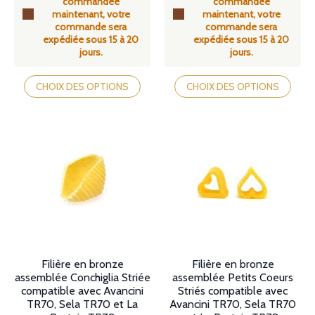
commandée
commandée
à
à
maintenant, votre
maintenant, votre
104,90€
104,90€
commande sera
commande sera
expédiée sous 15 à 20
expédiée sous 15 à 20
jours.
jours.
Ce
Ce
produit
produit
CHOIX DES OPTIONS
CHOIX DES OPTIONS
a
a
plusieurs
plusieurs
variations.
variations.
Les
Les
options
options
peuvent
peuvent
être
être
choisies
choisies
sur
sur
la
la
page
page
du
du
produit
produit
Filière en bronze
Filière en bronze
assemblée Conchiglia Striée
assemblée Petits Coeurs
compatible avec Avancini
Striés compatible avec
TR70, Sela TR70 et La
Avancini TR70, Sela TR70