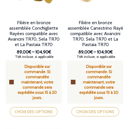
la
la
page
page
du
du
produit
produit
Filière en bronze
Filière en bronze
assemblée Conchigliette
assemblée Canestrino Rayé
Rayées compatible avec
compatible avec Avancini
Avancini TR70, Sela TR70
TR70, Sela TR70 et La
et La Pastaia TR70
Pastaia TR70
89,00€
–
104,90€
89,00€
–
104,90€
Plage
Plage
TVA incluse, si applicable
TVA incluse, si applicable
de
de
Disponible sur
Disponible sur
prix :
prix :
commande. Si
commande. Si
89,00€
89,00€
commandée
commandée
à
à
maintenant, votre
maintenant, votre
104,90€
104,90€
commande sera
commande sera
expédiée sous 15 à 20
expédiée sous 15 à 20
jours.
jours.
Ce
Ce
produit
produit
CHOIX DES OPTIONS
CHOIX DES OPTIONS
a
a
plusieurs
plusieurs
variations.
variations.