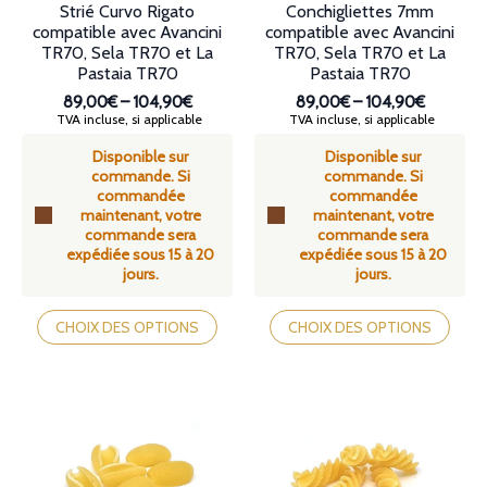
Strié Curvo Rigato
Conchigliettes 7mm
compatible avec Avancini
compatible avec Avancini
TR70, Sela TR70 et La
TR70, Sela TR70 et La
Pastaia TR70
Pastaia TR70
89,00€
–
104,90€
89,00€
–
104,90€
Plage
Plage
TVA incluse, si applicable
TVA incluse, si applicable
de
de
Disponible sur
Disponible sur
prix :
prix :
commande. Si
commande. Si
89,00€
89,00€
commandée
commandée
à
à
maintenant, votre
maintenant, votre
104,90€
104,90€
commande sera
commande sera
expédiée sous 15 à 20
expédiée sous 15 à 20
jours.
jours.
Ce
Ce
produit
produit
CHOIX DES OPTIONS
CHOIX DES OPTIONS
a
a
plusieurs
plusieurs
variations.
variations.
Les
Les
options
options
peuvent
peuvent
être
être