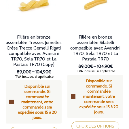
choisies
être
sur
choisies
la
sur
page
la
du
page
produit
du
produit
Filière en bronze
Filière en bronze
assemblée Tresses Jumelles
assemblée Silatelli
Crête Trecce Gemelli Rigati
compatible avec Avancini
compatible avec Avancini
TR70, Sela TR70 et La
TR70, Sela TR70 et La
Pastaia TR70
Pastaia TR70 (Copy)
89,00€
–
104,90€
Plage
TVA incluse, si applicable
89,00€
–
104,90€
de
Plage
TVA incluse, si applicable
Disponible sur
prix :
de
commande. Si
89,00€
Disponible sur
prix :
commandée
à
commande. Si
89,00€
maintenant, votre
104,90€
commandée
à
commande sera
maintenant, votre
104,90€
expédiée sous 15 à 20
commande sera
jours.
expédiée sous 15 à 20
jours.
Ce
Ce
produit
CHOIX DES OPTIONS