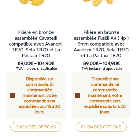
choisies
choisies
sur
sur
la
la
page
page
du
du
produit
produit
Filière en bronze
Filière en bronze
assemblée Cavatelli
assemblée Fusilli A4 ( 4p )
compatible avec Avancini
9mm compatible avec
TR70, Sela TR70 et La
Avancini TR70, Sela TR70
Pastaia TR70
et La Pastaia TR70
89,00€
–
104,90€
89,00€
–
104,90€
Plage
Plage
TVA incluse, si applicable
TVA incluse, si applicable
de
de
Disponible sur
Disponible sur
prix :
prix :
commande. Si
commande. Si
89,00€
89,00€
commandée
commandée
à
à
maintenant, votre
maintenant, votre
104,90€
104,90€
commande sera
commande sera
expédiée sous 15 à 20
expédiée sous 15 à 20
jours.
jours.
Ce
Ce
produit
produit
CHOIX DES OPTIONS
CHOIX DES OPTIONS
a
a