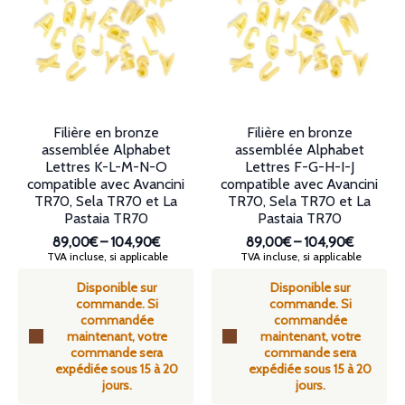
être
peuvent
choisies
être
sur
choisies
la
sur
page
la
du
page
produit
du
produit
Filière en bronze
Filière en bronze
assemblée Alphabet
assemblée Alphabet
Lettres K-L-M-N-O
Lettres F-G-H-I-J
compatible avec Avancini
compatible avec Avancini
TR70, Sela TR70 et La
TR70, Sela TR70 et La
Pastaia TR70
Pastaia TR70
89,00€
–
104,90€
89,00€
–
104,90€
Plage
Plage
TVA incluse, si applicable
TVA incluse, si applicable
de
de
Disponible sur
Disponible sur
prix :
prix :
commande. Si
commande. Si
89,00€
89,00€
commandée
commandée
à
à
maintenant, votre
maintenant, votre
104,90€
104,90€
commande sera
commande sera
expédiée sous 15 à 20
expédiée sous 15 à 20
jours.
jours.