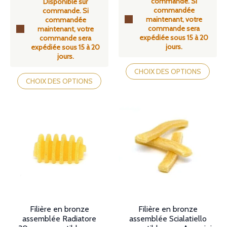
commande. Si
89,00€
Disponible sur
prix :
commandée
à
commande. Si
89,00€
maintenant, votre
104,90€
commandée
à
commande sera
maintenant, votre
104,90€
expédiée sous 15 à 20
commande sera
jours.
expédiée sous 15 à 20
jours.
Ce
Ce
produit
CHOIX DES OPTIONS
produit
a
CHOIX DES OPTIONS
a
plusieurs
plusieurs
variations.
variations.
Les
Les
options
options
peuvent
peuvent
être
être
choisies
choisies
sur
sur
la
la
page
page
du
du
produit
produit
Filière en bronze
Filière en bronze
assemblée Radiatore
assemblée Scialatiello