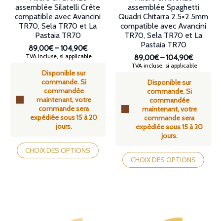
assemblée Silatelli Crête
assemblée Spaghetti
compatible avec Avancini
Quadri Chitarra 2.5×2.5mm
TR70, Sela TR70 et La
compatible avec Avancini
Pastaia TR70
TR70, Sela TR70 et La
Pastaia TR70
89,00€
–
104,90€
Plage
TVA incluse, si applicable
89,00€
–
104,90€
de
Plage
TVA incluse, si applicable
Disponible sur
prix :
de
commande. Si
89,00€
Disponible sur
prix :
commandée
à
commande. Si
89,00€
maintenant, votre
104,90€
commandée
à
commande sera
maintenant, votre
104,90€
expédiée sous 15 à 20
commande sera
jours.
expédiée sous 15 à 20
jours.
Ce
produit
Ce
CHOIX DES OPTIONS
a
produit
CHOIX DES OPTIONS
plusieurs
a
variations.
plusieurs
Les
variations.
options
Les
peuvent
options
être
peuvent