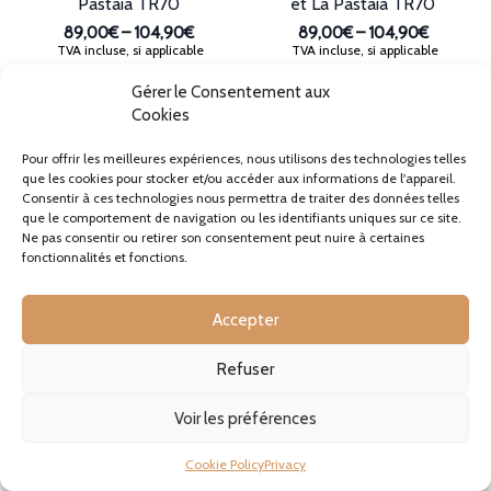
Pastaia TR70
et La Pastaia TR70
89,00€
–
104,90€
89,00€
–
104,90€
Plage
Plage
TVA incluse, si applicable
TVA incluse, si applicable
de
de
Disponible sur
Disponible sur
prix :
prix :
Gérer le Consentement aux
commande. Si
commande. Si
89,00€
89,00€
Cookies
commandée
commandée
à
à
maintenant, votre
maintenant, votre
104,90€
104,90€
Pour offrir les meilleures expériences, nous utilisons des technologies telles
commande sera
commande sera
que les cookies pour stocker et/ou accéder aux informations de l'appareil.
expédiée sous 15 à 20
expédiée sous 15 à 20
Consentir à ces technologies nous permettra de traiter des données telles
jours.
jours.
que le comportement de navigation ou les identifiants uniques sur ce site.
Ce
Ce
Ne pas consentir ou retirer son consentement peut nuire à certaines
produit
produit
fonctionnalités et fonctions.
CHOIX DES OPTIONS
CHOIX DES OPTIONS
a
a
plusieurs
plusieurs
Accepter
variations.
variations.
Les
Les
options
options
Refuser
peuvent
peuvent
être
être
Voir les préférences
choisies
choisies
sur
sur
Cookie Policy
Privacy
la
la
page
page