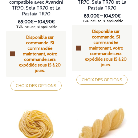
compatible avec Avancini
TR70, Sela TR70 et La
TR70, Sela TR70 et La
Pastaia TR70
Pastaia TR70
89,00€
–
104,90€
Plage
TVA incluse, si applicable
89,00€
–
104,90€
de
Plage
TVA incluse, si applicable
Disponible sur
prix :
de
commande. Si
89,00€
Disponible sur
prix :
commandée
à
commande. Si
89,00€
maintenant, votre
104,90€
commandée
à
commande sera
maintenant, votre
104,90€
expédiée sous 15 à 20
commande sera
jours.
expédiée sous 15 à 20
jours.
Ce
Ce
produit
CHOIX DES OPTIONS
produit
a
CHOIX DES OPTIONS
a
plusieurs
plusieurs
variations.
variations.
Les
Les
options
options
peuvent
peuvent
être
être
choisies
choisies
sur