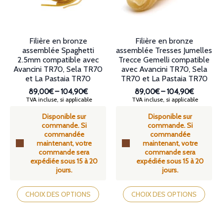
sur
la
la
page
page
du
du
produit
produit
Filière en bronze
Filière en bronze
assemblée Spaghetti
assemblée Tresses Jumelles
2.5mm compatible avec
Trecce Gemelli compatible
Avancini TR70, Sela TR70
avec Avancini TR70, Sela
et La Pastaia TR70
TR70 et La Pastaia TR70
89,00€
–
104,90€
89,00€
–
104,90€
Plage
Plage
TVA incluse, si applicable
TVA incluse, si applicable
de
de
Disponible sur
Disponible sur
prix :
prix :
commande. Si
commande. Si
89,00€
89,00€
commandée
commandée
à
à
maintenant, votre
maintenant, votre
104,90€
104,90€
commande sera
commande sera
expédiée sous 15 à 20
expédiée sous 15 à 20
jours.
jours.
Ce
Ce
produit
produit
CHOIX DES OPTIONS
CHOIX DES OPTIONS
a
a
plusieurs
plusieurs