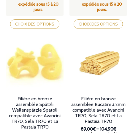
expédiée sous 15 à 20
expédiée sous 15 à 20
jours.
jours.
Ce
Ce
produit
produit
CHOIX DES OPTIONS
CHOIX DES OPTIONS
a
a
plusieurs
plusieurs
variations.
variations.
Les
Les
options
options
peuvent
peuvent
être
être
choisies
choisies
sur
sur
la
la
page
page
du
du
produit
produit
Filière en bronze
Filière en bronze
assemblée Spätzli
assemblée Bucatini 3.2mm
Wellenspätzle Spatoli
compatible avec Avancini
compatible avec Avancini
TR70, Sela TR70 et La
TR70, Sela TR70 et La
Pastaia TR70
Pastaia TR70
89,00€
–
104,90€