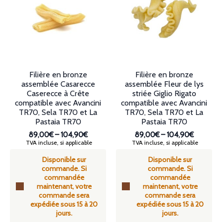
être
peuvent
choisies
être
sur
choisies
la
sur
page
la
du
page
produit
du
produit
Filière en bronze
Filière en bronze
assemblée Casarecce
assemblée Fleur de lys
Caserecce à Crête
striée Giglio Rigato
compatible avec Avancini
compatible avec Avancini
TR70, Sela TR70 et La
TR70, Sela TR70 et La
Pastaia TR70
Pastaia TR70
89,00€
–
104,90€
89,00€
–
104,90€
Plage
Plage
TVA incluse, si applicable
TVA incluse, si applicable
de
de
Disponible sur
Disponible sur
prix :
prix :
commande. Si
commande. Si
89,00€
89,00€
commandée
commandée
à
à
maintenant, votre
maintenant, votre
104,90€
104,90€
commande sera
commande sera
expédiée sous 15 à 20
expédiée sous 15 à 20
jours.
jours.