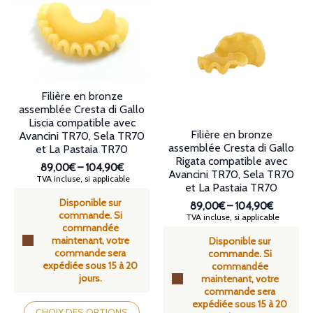
Les
Les
options
options
peuvent
peuvent
être
être
choisies
choisies
sur
sur
la
la
Filière en bronze
page
page
assemblée Cresta di Gallo
du
du
Liscia compatible avec
produit
produit
Filière en bronze
Avancini TR70, Sela TR70
assemblée Cresta di Gallo
et La Pastaia TR70
Rigata compatible avec
89,00€
–
104,90€
Avancini TR70, Sela TR70
Plage
TVA incluse, si applicable
et La Pastaia TR70
de
Disponible sur
prix :
89,00€
–
104,90€
commande. Si
89,00€
Plage
TVA incluse, si applicable
commandée
à
de
maintenant, votre
104,90€
Disponible sur
prix :
commande sera
commande. Si
89,00€
expédiée sous 15 à 20
commandée
à
jours.
maintenant, votre
104,90€
commande sera
Ce
expédiée sous 15 à 20
produit
CHOIX DES OPTIONS