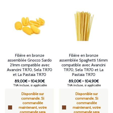
plusieurs
plusieurs
variations.
variations.
Les
Les
options
options
peuvent
peuvent
être
être
choisies
choisies
sur
sur
la
la
page
page
du
du
produit
produit
Filière en bronze
Filière en bronze
assemblée Gnocco Sardo
assemblée Spaghetti 1.6mm
21mm compatible avec
compatible avec Avancini
Avancini TR70, Sela TR70
TR70, Sela TR70 et La
et La Pastaia TR70
Pastaia TR70
89,00€
–
104,90€
89,00€
–
104,90€
Plage
Plage
TVA incluse, si applicable
TVA incluse, si applicable
de
de
Disponible sur
Disponible sur
prix :
prix :
commande. Si
commande. Si
89,00€
89,00€
commandée
commandée
à
à
maintenant, votre
maintenant, votre
104,90€
104,90€
commande sera
commande sera