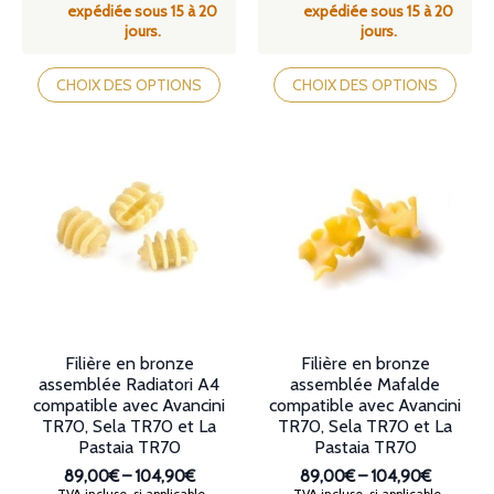
expédiée sous 15 à 20
expédiée sous 15 à 20
jours.
jours.
Ce
Ce
produit
produit
CHOIX DES OPTIONS
CHOIX DES OPTIONS
a
a
plusieurs
plusieurs
variations.
variations.
Les
Les
options
options
peuvent
peuvent
être
être
choisies
choisies
sur
sur
la
la
page
page
du
du
produit
produit
Filière en bronze
Filière en bronze
assemblée Radiatori A4
assemblée Mafalde
compatible avec Avancini
compatible avec Avancini
TR70, Sela TR70 et La
TR70, Sela TR70 et La
Pastaia TR70
Pastaia TR70
89,00€
–
104,90€
89,00€
–
104,90€
Plage
Plage
TVA incluse, si applicable
TVA incluse, si applicable