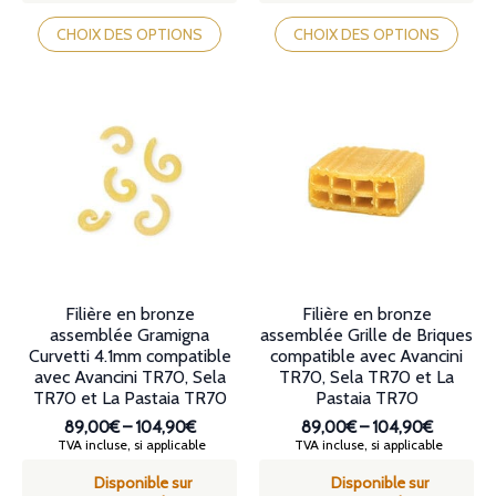
Ce
Ce
produit
produit
CHOIX DES OPTIONS
CHOIX DES OPTIONS
a
a
plusieurs
plusieurs
variations.
variations.
Les
Les
options
options
peuvent
peuvent
être
être
choisies
choisies
sur
sur
la
la
page
page
du
du
produit
produit
Filière en bronze
Filière en bronze
assemblée Gramigna
assemblée Grille de Briques
Curvetti 4.1mm compatible
compatible avec Avancini
avec Avancini TR70, Sela
TR70, Sela TR70 et La
TR70 et La Pastaia TR70
Pastaia TR70
89,00€
–
104,90€
89,00€
–
104,90€
Plage
Plage
TVA incluse, si applicable
TVA incluse, si applicable
de
de
Disponible sur
Disponible sur
prix :
prix :