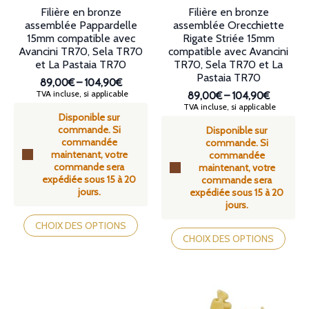
produit
Filière en bronze
Filière en bronze
assemblée Pappardelle
assemblée Orecchiette
15mm compatible avec
Rigate Striée 15mm
Avancini TR70, Sela TR70
compatible avec Avancini
et La Pastaia TR70
TR70, Sela TR70 et La
Pastaia TR70
89,00€
–
104,90€
Plage
TVA incluse, si applicable
89,00€
–
104,90€
de
Plage
TVA incluse, si applicable
Disponible sur
prix :
de
commande. Si
89,00€
Disponible sur
prix :
commandée
à
commande. Si
89,00€
maintenant, votre
104,90€
commandée
à
commande sera
maintenant, votre
104,90€
expédiée sous 15 à 20
commande sera
jours.
expédiée sous 15 à 20
jours.
Ce
produit
Ce
CHOIX DES OPTIONS
a
produit
CHOIX DES OPTIONS
plusieurs
a
variations.
plusieurs
Les
variations.
options
Les
peuvent
options