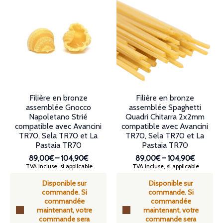
variations.
variations.
Les
Les
options
options
peuvent
peuvent
être
être
choisies
choisies
sur
sur
la
la
page
page
du
du
produit
produit
Filière en bronze
Filière en bronze
assemblée Gnocco
assemblée Spaghetti
Napoletano Strié
Quadri Chitarra 2x2mm
compatible avec Avancini
compatible avec Avancini
TR70, Sela TR70 et La
TR70, Sela TR70 et La
Pastaia TR70
Pastaia TR70
89,00€
–
104,90€
89,00€
–
104,90€
Plage
Plage
TVA incluse, si applicable
TVA incluse, si applicable
de
de
Disponible sur
Disponible sur
prix :
prix :
commande. Si
commande. Si
89,00€
89,00€
commandée
commandée
à
à
maintenant, votre
maintenant, votre
104,90€
104,90€
commande sera
commande sera