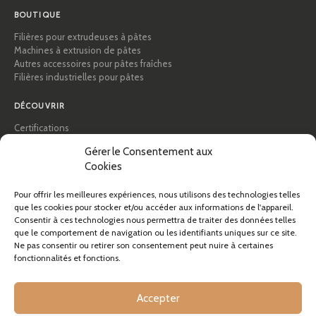
BOUTIQUE
Filières pour extrudeuses à pâtes
Machines à extrusion de pâtes
Autres accessoires pour pâtes fraîches
Filières industrielles pour pâtes
DÉCOUVRIR
Certifications
Académie des pâtes
Gérer le Consentement aux
Conseils et guides pratiques
Cookies
Recettes
Professionnels & B2B
À propos de Pastidea
Pour offrir les meilleures expériences, nous utilisons des technologies telles
que les cookies pour stocker et/ou accéder aux informations de l'appareil.
Consentir à ces technologies nous permettra de traiter des données telles
AIDE
que le comportement de navigation ou les identifiants uniques sur ce site.
FAQ et assistance
Ne pas consentir ou retirer son consentement peut nuire à certaines
fonctionnalités et fonctions.
Contactez-nous
Newsletter
Infos livraison
Accepter
Retours