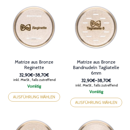
auf.
Varianten
Die
auf.
Optionen
Die
können
Optionen
auf
können
der
auf
Produktseite
der
gewählt
Produktseite
werden
gewählt
werden
Matrize aus Bronze
Matrize aus Bronze
Reginette
Bandnudeln Tagliatelle
6mm
32,90€
–
38,70€
Preisspanne:
inkl. MwSt., falls zutreffend
32,90€
–
38,70€
32,90€
Preisspanne:
inkl. MwSt., falls zutreffend
Vorrätig
bis
32,90€
Dieses
Vorrätig
38,70€
bis
Produkt
Dieses
AUSFÜHRUNG WÄHLEN
38,70€
weist
Produkt
AUSFÜHRUNG WÄHLEN
mehrere
weist
Varianten
mehrere
auf.
Varianten
Die
auf.
Optionen
Die