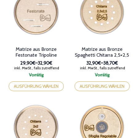
Die
Optionen
Optionen
können
können
auf
auf
der
der
Produktseite
Produktseite
gewählt
gewählt
werden
werden
Matrize aus Bronze
Matrize aus Bronze
Festonate Tripoline
Spaghetti Chitarra 2,5×2,5
29,90€
–
32,90€
32,90€
–
38,70€
Preisspanne:
Preisspanne:
inkl. MwSt., falls zutreffend
inkl. MwSt., falls zutreffend
29,90€
32,90€
Vorrätig
Vorrätig
bis
bis
Dieses
Dieses
32,90€
38,70€
Produkt
Produkt
AUSFÜHRUNG WÄHLEN
AUSFÜHRUNG WÄHLEN
weist
weist
mehrere
mehrere
Varianten
Varianten
auf.
auf.
Die
Die
Optionen
Optionen
können
können
auf
auf