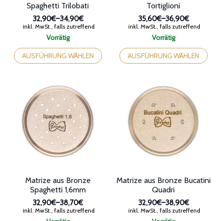
Spaghetti Trilobati
Tortiglioni
32,90€
–
34,90€
35,60€
–
36,90€
Preisspanne:
Preisspanne:
inkl. MwSt., falls zutreffend
inkl. MwSt., falls zutreffend
32,90€
35,60€
Vorrätig
Vorrätig
bis
bis
Dieses
Dieses
34,90€
36,90€
Produkt
Produkt
AUSFÜHRUNG WÄHLEN
AUSFÜHRUNG WÄHLEN
weist
weist
mehrere
mehrere
Varianten
Varianten
auf.
auf.
Die
Die
Optionen
Optionen
können
können
auf
auf
der
der
Produktseite
Produktseite
gewählt
gewählt
werden
werden
Matrize aus Bronze
Matrize aus Bronze Bucatini
Spaghetti 1,6mm
Quadri
32,90€
–
38,70€
32,90€
–
38,90€
Preisspanne:
Preisspanne:
inkl. MwSt., falls zutreffend
inkl. MwSt., falls zutreffend
32,90€
32,90€