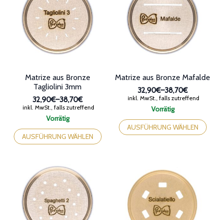
können
Optionen
auf
können
der
auf
Produktseite
der
gewählt
Produktseite
werden
gewählt
werden
Matrize aus Bronze
Matrize aus Bronze Mafalde
Tagliolini 3mm
32,90€
–
38,70€
Preisspanne:
inkl. MwSt., falls zutreffend
32,90€
–
38,70€
32,90€
Preisspanne:
inkl. MwSt., falls zutreffend
Vorrätig
bis
32,90€
Dieses
Vorrätig
38,70€
bis
Dieses
Produkt
AUSFÜHRUNG WÄHLEN
38,70€
Produkt
weist
AUSFÜHRUNG WÄHLEN
weist
mehrere
mehrere
Varianten
Varianten
auf.
auf.
Die
Die
Optionen
Optionen
können
können
auf
auf
der