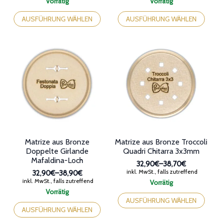
Vorrätig
Vorrätig
bis
bis
Dieses
Dieses
38,90€
38,90€
Produkt
Produkt
AUSFÜHRUNG WÄHLEN
AUSFÜHRUNG WÄHLEN
weist
weist
mehrere
mehrere
Varianten
Varianten
auf.
auf.
Die
Die
Optionen
Optionen
können
können
auf
auf
der
der
Produktseite
Produktseite
gewählt
gewählt
werden
werden
Matrize aus Bronze
Matrize aus Bronze Troccoli
Doppelte Girlande
Quadri Chitarra 3x3mm
Mafaldina-Loch
32,90€
–
38,70€
Preisspanne:
inkl. MwSt., falls zutreffend
32,90€
–
38,90€
32,90€
Preisspanne:
inkl. MwSt., falls zutreffend
Vorrätig
bis
32,90€
Dieses
Vorrätig
38,70€
bis
Dieses
Produkt
AUSFÜHRUNG WÄHLEN
38,90€
Produkt
weist
AUSFÜHRUNG WÄHLEN