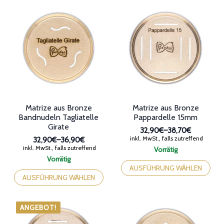
auf.
Varianten
Die
auf.
Optionen
Die
können
Optionen
auf
können
der
auf
Produktseite
der
gewählt
Produktseite
werden
gewählt
werden
Matrize aus Bronze
Matrize aus Bronze
Bandnudeln Tagliatelle
Pappardelle 15mm
Girate
32,90€
–
38,70€
Preisspanne:
inkl. MwSt., falls zutreffend
32,90€
–
36,90€
32,90€
Preisspanne:
inkl. MwSt., falls zutreffend
Vorrätig
bis
32,90€
Dieses
Vorrätig
38,70€
bis
Dieses
Produkt
AUSFÜHRUNG WÄHLEN
36,90€
Produkt
weist
AUSFÜHRUNG WÄHLEN
weist
mehrere
mehrere
Varianten
Varianten
auf.
ANGEBOT!
auf.
Die