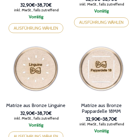
Preisspanne:
inkl. MwSt., falls zutreffend
32,90€
–
38,70€
32,90€
Preisspanne:
inkl. MwSt., falls zutreffend
Vorrätig
bis
32,90€
Dieses
Vorrätig
38,70€
bis
Dieses
Produkt
AUSFÜHRUNG WÄHLEN
38,70€
Produkt
weist
AUSFÜHRUNG WÄHLEN
weist
mehrere
mehrere
Varianten
Varianten
auf.
auf.
Die
Die
Optionen
Optionen
können
können
auf
auf
der
der
Produktseite
Produktseite
gewählt
gewählt
werden
werden
Matrize aus Bronze Linguine
Matrize aus Bronze
Pappardelle 18MM
32,90€
–
38,70€
Preisspanne:
inkl. MwSt., falls zutreffend
32,90€
–
38,70€
32,90€
Preisspanne:
inkl. MwSt., falls zutreffend
Vorrätig
bis
32,90€
Dieses
Vorrätig
38,70€
bis
Produkt
Dieses
AUSFÜHRUNG WÄHLEN