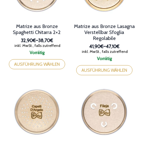
der
der
Produktseite
Produktseite
gewählt
gewählt
werden
werden
Matrize aus Bronze
Matrize aus Bronze Lasagna
Spaghetti Chitarra 2×2
Verstellbar Sfoglia
Regolabile
32,90€
–
38,70€
Preisspanne:
inkl. MwSt., falls zutreffend
41,90€
–
47,10€
32,90€
Preisspanne:
inkl. MwSt., falls zutreffend
Vorrätig
bis
41,90€
Dieses
Vorrätig
38,70€
bis
Produkt
Dieses
AUSFÜHRUNG WÄHLEN
47,10€
weist
Produkt
AUSFÜHRUNG WÄHLEN
mehrere
weist
Varianten
mehrere
auf.
Varianten
Die
auf.
Optionen
Die
können
Optionen
auf
können
der
auf
Produktseite
der
gewählt
Produktseite
werden
gewählt