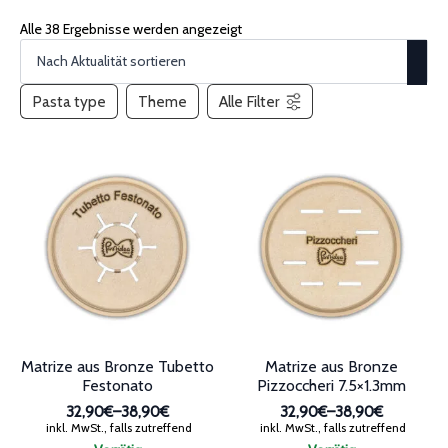
Alle 38 Ergebnisse werden angezeigt
Pasta type
Theme
Alle Filter
Matrize aus Bronze Tubetto
Matrize aus Bronze
Festonato
Pizzoccheri 7.5×1.3mm
32,90€
–
38,90€
32,90€
–
38,90€
Preisspanne:
Preisspanne:
inkl. MwSt., falls zutreffend
inkl. MwSt., falls zutreffend
32,90€
32,90€