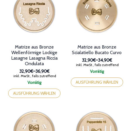
Die
Die
Optionen
Optionen
können
können
auf
auf
der
der
Produktseite
Produktseite
gewählt
gewählt
werden
werden
Matrize aus Bronze
Matrize aus Bronze
Wellenförmige Lockige
Scialatiello Bucato Curvo
Lasagne Lasagna Riccia
32,90€
–
34,90€
Ondulata
Preisspanne:
inkl. MwSt., falls zutreffend
32,90€
32,90€
–
36,90€
Vorrätig
bis
Preisspanne:
inkl. MwSt., falls zutreffend
Dieses
34,90€
32,90€
Produkt
AUSFÜHRUNG WÄHLEN
Vorrätig
bis
Dieses
weist
36,90€
Produkt
mehrere
AUSFÜHRUNG WÄHLEN
weist
Varianten
mehrere
auf.
Varianten
Die
auf.
Optionen
Die
können
Optionen
auf