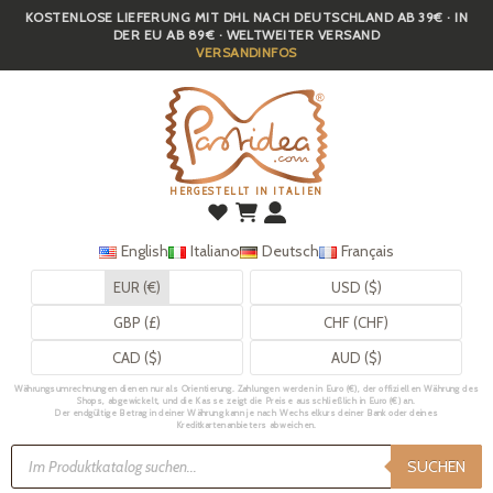
KOSTENLOSE LIEFERUNG MIT DHL NACH DEUTSCHLAND AB 39€ · IN
Skip
DER EU AB 89€ · WELTWEITER VERSAND
to
VERSANDINFOS
main
content
HERGESTELLT IN ITALIEN
English
Italiano
Deutsch
Français
EUR (€)
USD ($)
GBP (£)
CHF (CHF)
CAD ($)
AUD ($)
Währungsumrechnungen dienen nur als Orientierung. Zahlungen werden in Euro (€), der offiziellen Währung des
Shops, abgewickelt, und die Kasse zeigt die Preise ausschließlich in Euro (€) an.
Der endgültige Betrag in deiner Währung kann je nach Wechselkurs deiner Bank oder deines
Kreditkartenanbieters abweichen.
Products
search
SUCHEN