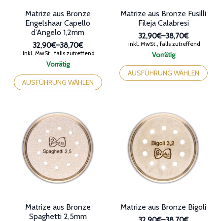
werden
Matrize aus Bronze
Matrize aus Bronze Fusilli
Engelshaar Capello
Fileja Calabresi
d’Angelo 1,2mm
32,90€
–
38,70€
Preisspanne:
inkl. MwSt., falls zutreffend
32,90€
–
38,70€
32,90€
Preisspanne:
inkl. MwSt., falls zutreffend
Vorrätig
bis
32,90€
Dieses
Vorrätig
38,70€
bis
Dieses
Produkt
AUSFÜHRUNG WÄHLEN
38,70€
Produkt
weist
AUSFÜHRUNG WÄHLEN
weist
mehrere
mehrere
Varianten
Varianten
auf.
auf.
Die
Die
Optionen
Optionen
können
können
auf
auf
der
der
Produktseite
Produktseite
gewählt
gewählt
werden
werden
Matrize aus Bronze
Matrize aus Bronze Bigoli
Spaghetti 2,5mm
32,90€
–
38,70€