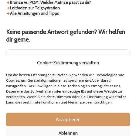
Bronze vs. POM: Welche Matrize passt zu dir?
Leitfaden zur Teighydration
Alle Anleitungen und Tipps
Keine passende Antwort gefunden? Wir helfen
dir gerne.
Unsere FAQ ansehen
Cookie-Zustimmung verwalten
Finde Antworten auf die häufigsten Fragen zu Matrizen,
Maschinen, Versand und Rücksendungen.
Um die besten Erfahrungen zu bieten, verwenden wir Technologien wie
Cookies, um Geräteinformationen zu speichern und/oder darauf
zuzugreifen. Das Einwilligen in diese Technologien ermöglicht es uns,
Schreib uns auf WhatsApp
Daten wie das Surfverhalten oder eindeutige IDs auf dieser Website zu
Schreib uns direkt – wir melden uns so schnell wie
verarbeiten. Wenn Sie nicht zustimmen oder die Zustimmung widerrufen,
möglich, in der Regel innerhalb eines Werktags.
kann dies bestimmte Funktionen und Merkmale beeinträchtigen.
Akzeptieren
VON TAUSENDEN VERTRAUT
4.8
Ablehnen