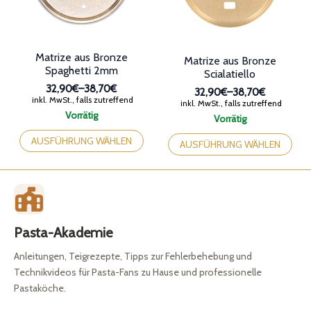
der
Produktseite
Produktseite
gewählt
gewählt
werden
werden
Matrize aus Bronze
Matrize aus Bronze
Spaghetti 2mm
Scialatiello
32,90€
–
38,70€
32,90€
–
38,70€
Preisspanne:
inkl. MwSt., falls zutreffend
Preisspanne:
inkl. MwSt., falls zutreffend
32,90€
32,90€
Vorrätig
Vorrätig
bis
Dieses
bis
Dieses
38,70€
38,70€
Produkt
AUSFÜHRUNG WÄHLEN
Produkt
AUSFÜHRUNG WÄHLEN
weist
weist
mehrere
mehrere
Varianten
Varianten
auf.
auf.
Die
Die
Optionen
Optionen
Pasta-Akademie
können
können
auf
auf
Anleitungen, Teigrezepte, Tipps zur Fehlerbehebung und
der
der
Produktseite
Technikvideos für Pasta-Fans zu Hause und professionelle
Produktseite
gewählt
Pastaköche.
gewählt
werden
werden