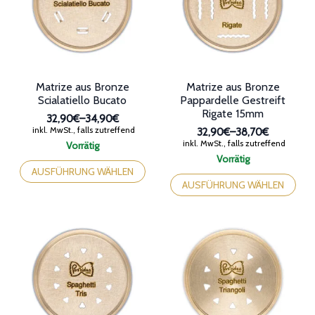
können
der
auf
Produktseite
der
gewählt
Produktseite
werden
gewählt
werden
Matrize aus Bronze
Matrize aus Bronze
Scialatiello Bucato
Pappardelle Gestreift
Rigate 15mm
32,90€
–
34,90€
Preisspanne:
inkl. MwSt., falls zutreffend
32,90€
–
38,70€
32,90€
Preisspanne:
inkl. MwSt., falls zutreffend
Vorrätig
bis
32,90€
Dieses
Vorrätig
34,90€
bis
Produkt
Dieses
AUSFÜHRUNG WÄHLEN
38,70€
weist
Produkt
AUSFÜHRUNG WÄHLEN
mehrere
weist
Varianten
mehrere
auf.
Varianten
Die
auf.
Optionen
Die
können
Optionen
auf
können
der
auf
Produktseite
der