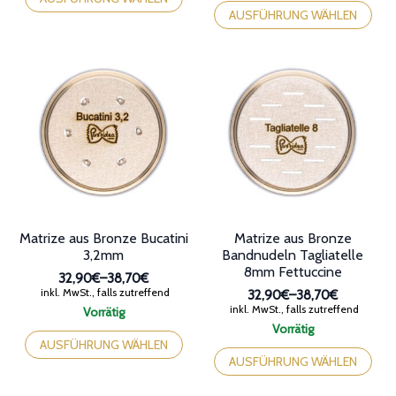
38,70€
weist
Produkt
AUSFÜHRUNG WÄHLEN
mehrere
weist
Varianten
mehrere
auf.
Varianten
Die
auf.
Optionen
Die
können
Optionen
auf
können
der
auf
Produktseite
der
gewählt
Produktseite
werden
gewählt
werden
Matrize aus Bronze Bucatini
Matrize aus Bronze
3,2mm
Bandnudeln Tagliatelle
8mm Fettuccine
32,90€
–
38,70€
Preisspanne:
inkl. MwSt., falls zutreffend
32,90€
–
38,70€
32,90€
Preisspanne:
inkl. MwSt., falls zutreffend
Vorrätig
bis
32,90€
Dieses
Vorrätig
38,70€
bis
Produkt
Dieses
AUSFÜHRUNG WÄHLEN
38,70€
weist
Produkt
AUSFÜHRUNG WÄHLEN
mehrere
weist
Varianten
mehrere