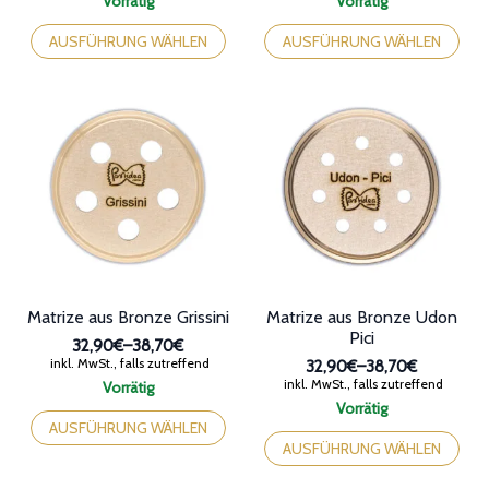
Vorrätig
Vorrätig
bis
bis
Dieses
Dieses
38,70€
38,90€
Produkt
Produkt
AUSFÜHRUNG WÄHLEN
AUSFÜHRUNG WÄHLEN
weist
weist
mehrere
mehrere
Varianten
Varianten
auf.
auf.
Die
Die
Optionen
Optionen
können
können
auf
auf
der
der
Produktseite
Produktseite
gewählt
gewählt
werden
werden
Matrize aus Bronze Grissini
Matrize aus Bronze Udon
Pici
32,90€
–
38,70€
Preisspanne:
inkl. MwSt., falls zutreffend
32,90€
–
38,70€
32,90€
Preisspanne:
inkl. MwSt., falls zutreffend
Vorrätig
bis
32,90€
Dieses
Vorrätig
38,70€
bis
Produkt
Dieses
AUSFÜHRUNG WÄHLEN
38,70€
weist
Produkt
AUSFÜHRUNG WÄHLEN
mehrere
weist
Varianten
mehrere