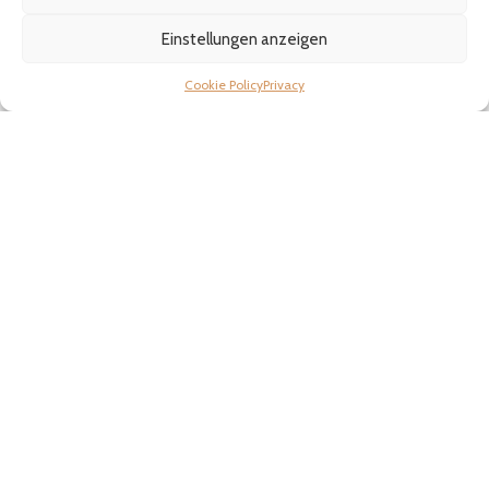
Trustpilot · Google · Amazon
Einstellungen anzeigen
Pastidea wird von Pasta-Fans zu Hause und professionellen Köchen
weltweit bewertet.
Cookie Policy
Privacy
Werde Teil unserer Community auf Facebook
Folge uns auf Instagram
Sichere Kasse
Verifiziert von:
Trustindex
Außergewöhnlicher Support
Verifiziert von:
Trustindex