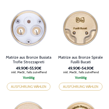
weist
mehrere
mehrere
Varianten
Varianten
auf.
auf.
Die
Die
Optionen
Optionen
können
können
auf
auf
der
der
Produktseite
Produktseite
gewählt
gewählt
werden
werden
Matrize aus Bronze Busiata
Matrize aus Bronze Spirale
Trofie Strozzapreti
Fusilli Bucati
49,90€
–
55,90€
49,90€
–
54,90€
Preisspanne:
Preisspanne:
inkl. MwSt., falls zutreffend
inkl. MwSt., falls zutreffend
49,90€
49,90€
Vorrätig
Vorrätig
bis
bis
Dieses
Dieses
55,90€
54,90€
Produkt
Produkt
AUSFÜHRUNG WÄHLEN
AUSFÜHRUNG WÄHLEN
weist
weist
mehrere
mehrere
Varianten
Varianten
auf.
auf.