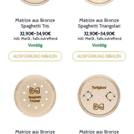
gewählt
Produktseite
werden
gewählt
werden
Matrize aus Bronze
Matrize aus Bronze
Spaghetti Tris
Spaghetti Triangolari
32,90€
–
34,90€
32,90€
–
34,90€
Preisspanne:
Preisspanne:
inkl. MwSt., falls zutreffend
inkl. MwSt., falls zutreffend
32,90€
32,90€
Vorrätig
Vorrätig
bis
bis
Dieses
Dieses
34,90€
34,90€
Produkt
Produkt
AUSFÜHRUNG WÄHLEN
AUSFÜHRUNG WÄHLEN
weist
weist
mehrere
mehrere
Varianten
Varianten
auf.
auf.
Die
Die
Optionen
Optionen
können
können
auf
auf
der
der
Produktseite
Produktseite
gewählt
gewählt
werden
werden
Matrize aus Bronze
Matrize aus Bronze