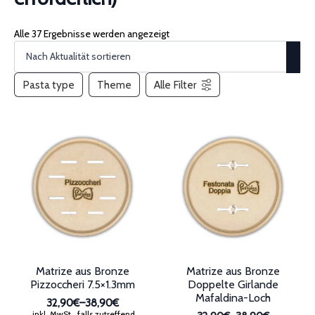
Alle 37 Ergebnisse werden angezeigt
Pasta type
Theme
Alle Filter
Matrize aus Bronze
Matrize aus Bronze
Pizzoccheri 7.5×1.3mm
Doppelte Girlande
Mafaldina-Loch
32,90€
–
38,90€
Preisspanne:
inkl. MwSt., falls zutreffend