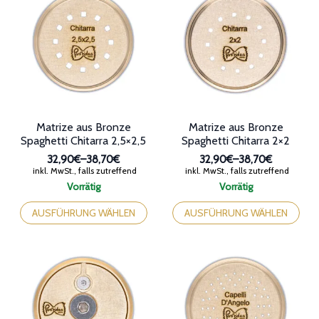
auf.
auf.
Die
Die
Optionen
Optionen
können
können
auf
auf
der
der
Produktseite
Produktseite
gewählt
gewählt
werden
werden
Matrize aus Bronze
Matrize aus Bronze
Spaghetti Chitarra 2,5×2,5
Spaghetti Chitarra 2×2
32,90€
–
38,70€
32,90€
–
38,70€
Preisspanne:
Preisspanne:
inkl. MwSt., falls zutreffend
inkl. MwSt., falls zutreffend
32,90€
32,90€
Vorrätig
Vorrätig
bis
bis
Dieses
Dieses
38,70€
38,70€
Produkt
Produkt
AUSFÜHRUNG WÄHLEN
AUSFÜHRUNG WÄHLEN
weist
weist
mehrere
mehrere
Varianten
Varianten
auf.
auf.
Die
Die
Optionen
Optionen
können
können