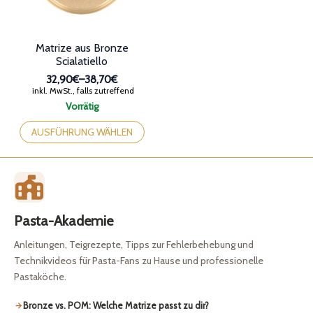
gewählt
Produktseite
werden
gewählt
werden
Matrize aus Bronze
Scialatiello
32,90€
–
38,70€
Preisspanne:
inkl. MwSt., falls zutreffend
32,90€
Vorrätig
bis
Dieses
38,70€
Produkt
AUSFÜHRUNG WÄHLEN
weist
mehrere
Varianten
auf.
Die
Optionen
Pasta-Akademie
können
auf
Anleitungen, Teigrezepte, Tipps zur Fehlerbehebung und
der
Technikvideos für Pasta-Fans zu Hause und professionelle
Produktseite
Pastaköche.
gewählt
werden
Bronze vs. POM: Welche Matrize passt zu dir?