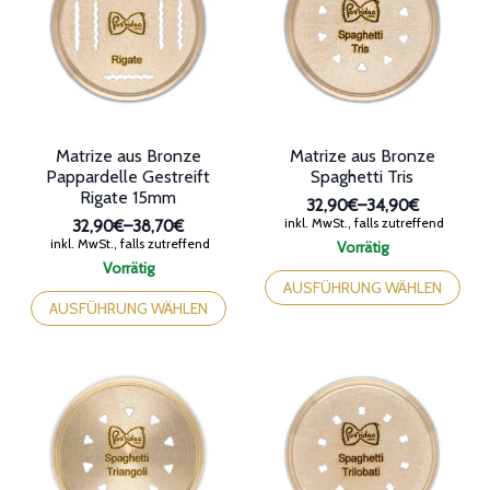
Optionen
Optionen
können
können
auf
auf
der
der
Produktseite
Produktseite
gewählt
gewählt
werden
werden
Matrize aus Bronze
Matrize aus Bronze
Pappardelle Gestreift
Spaghetti Tris
Rigate 15mm
32,90€
–
34,90€
Preisspanne:
inkl. MwSt., falls zutreffend
32,90€
–
38,70€
32,90€
Preisspanne:
inkl. MwSt., falls zutreffend
Vorrätig
bis
32,90€
Dieses
Vorrätig
34,90€
bis
Dieses
Produkt
AUSFÜHRUNG WÄHLEN
38,70€
Produkt
weist
AUSFÜHRUNG WÄHLEN
weist
mehrere
mehrere
Varianten
Varianten
auf.
auf.
Die
Die
Optionen
Optionen
können
können
auf
auf
der