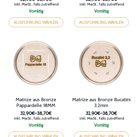
Preisspanne:
Preisspanne:
inkl. MwSt., falls zutreffend
inkl. MwSt., falls zutreffend
32,90€
32,90€
Vorrätig
Vorrätig
bis
bis
Dieses
Dieses
38,70€
38,70€
Produkt
Produkt
AUSFÜHRUNG WÄHLEN
AUSFÜHRUNG WÄHLEN
weist
weist
mehrere
mehrere
Varianten
Varianten
auf.
auf.
Die
Die
Optionen
Optionen
können
können
auf
auf
der
der
Produktseite
Produktseite
gewählt
gewählt
werden
werden
Matrize aus Bronze
Matrize aus Bronze Bucatini
Pappardelle 18MM
3,2mm
32,90€
–
38,70€
32,90€
–
38,70€
Preisspanne:
Preisspanne:
inkl. MwSt., falls zutreffend
inkl. MwSt., falls zutreffend
32,90€
32,90€
Vorrätig
Vorrätig
bis
bis
Dieses
Dieses
38,70€
38,70€
Produkt
Produkt
AUSFÜHRUNG WÄHLEN
AUSFÜHRUNG WÄHLEN