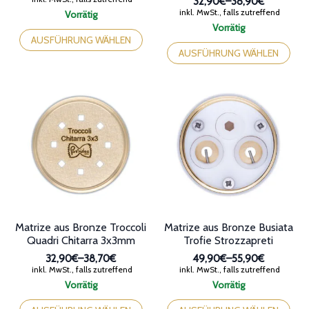
32,90€
–
38,90€
32,90€
Preisspanne:
inkl. MwSt., falls zutreffend
Vorrätig
bis
32,90€
Dieses
Vorrätig
38,90€
bis
Produkt
Dieses
AUSFÜHRUNG WÄHLEN
38,90€
weist
Produkt
AUSFÜHRUNG WÄHLEN
mehrere
weist
Varianten
mehrere
auf.
Varianten
Die
auf.
Optionen
Die
können
Optionen
auf
können
der
auf
Produktseite
der
gewählt
Produktseite
werden
gewählt
werden
Matrize aus Bronze Troccoli
Matrize aus Bronze Busiata
Quadri Chitarra 3x3mm
Trofie Strozzapreti
32,90€
–
38,70€
49,90€
–
55,90€
Preisspanne:
Preisspanne:
inkl. MwSt., falls zutreffend
inkl. MwSt., falls zutreffend
32,90€
49,90€
Vorrätig
Vorrätig
bis
bis
Dieses
Dieses
38,70€
55,90€