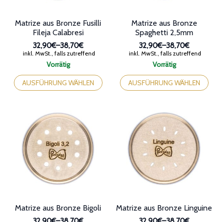
gewählt
gewählt
werden
werden
Matrize aus Bronze Fusilli
Matrize aus Bronze
Fileja Calabresi
Spaghetti 2,5mm
32,90€
–
38,70€
32,90€
–
38,70€
Preisspanne:
Preisspanne:
inkl. MwSt., falls zutreffend
inkl. MwSt., falls zutreffend
32,90€
32,90€
Vorrätig
Vorrätig
bis
bis
Dieses
Dieses
38,70€
38,70€
Produkt
Produkt
AUSFÜHRUNG WÄHLEN
AUSFÜHRUNG WÄHLEN
weist
weist
mehrere
mehrere
Varianten
Varianten
auf.
auf.
Die
Die
Optionen
Optionen
können
können
auf
auf
der
der
Produktseite
Produktseite
gewählt
gewählt
werden
werden
Matrize aus Bronze Bigoli
Matrize aus Bronze Linguine
32,90€
–
38,70€
32,90€
–
38,70€