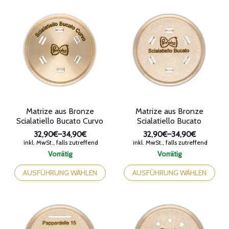
auf.
mehrere
Die
Varianten
Optionen
auf.
können
Die
auf
Optionen
der
können
Produktseite
auf
gewählt
der
werden
Produktseite
gewählt
werden
Matrize aus Bronze
Matrize aus Bronze
Scialatiello Bucato Curvo
Scialatiello Bucato
32,90€
–
34,90€
32,90€
–
34,90€
Preisspanne:
Preisspanne:
inkl. MwSt., falls zutreffend
inkl. MwSt., falls zutreffend
32,90€
32,90€
Vorrätig
Vorrätig
bis
bis
Dieses
Dieses
34,90€
34,90€
Produkt
Produkt
AUSFÜHRUNG WÄHLEN
AUSFÜHRUNG WÄHLEN
weist
weist
mehrere
mehrere
Varianten
Varianten
auf.
auf.
Die
Die