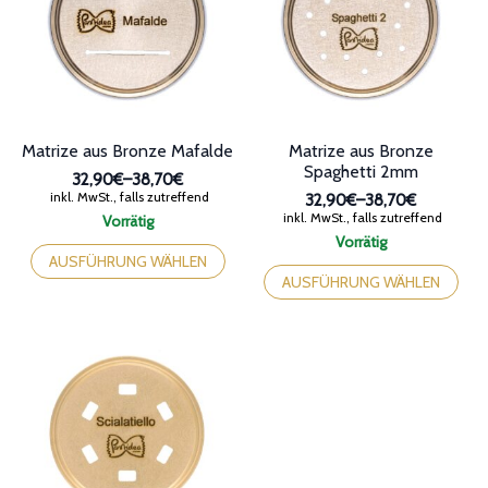
können
auf
auf
der
der
Produktseite
Produktseite
gewählt
gewählt
werden
werden
Matrize aus Bronze Mafalde
Matrize aus Bronze
Spaghetti 2mm
32,90€
–
38,70€
Preisspanne:
inkl. MwSt., falls zutreffend
32,90€
–
38,70€
32,90€
Preisspanne:
inkl. MwSt., falls zutreffend
Vorrätig
bis
32,90€
Dieses
Vorrätig
38,70€
bis
Produkt
Dieses
AUSFÜHRUNG WÄHLEN
38,70€
weist
Produkt
AUSFÜHRUNG WÄHLEN
mehrere
weist
Varianten
mehrere
auf.
Varianten
Die
auf.
Optionen
Die
können
Optionen
auf
können
der
auf
Produktseite
der