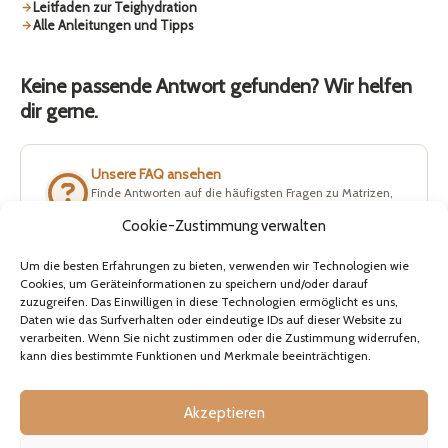
Leitfaden zur Teighydration
Alle Anleitungen und Tipps
Keine passende Antwort gefunden? Wir helfen
dir gerne.
Unsere FAQ ansehen
Finde Antworten auf die häufigsten Fragen zu Matrizen,
Maschinen, Versand und Rücksendungen.
Cookie-Zustimmung verwalten
Um die besten Erfahrungen zu bieten, verwenden wir Technologien wie
Schreib uns auf WhatsApp
Cookies, um Geräteinformationen zu speichern und/oder darauf
Schreib uns direkt – wir melden uns so schnell wie
zuzugreifen. Das Einwilligen in diese Technologien ermöglicht es uns,
möglich, in der Regel innerhalb eines Werktags.
Daten wie das Surfverhalten oder eindeutige IDs auf dieser Website zu
verarbeiten. Wenn Sie nicht zustimmen oder die Zustimmung widerrufen,
kann dies bestimmte Funktionen und Merkmale beeinträchtigen.
VON TAUSENDEN VERTRAUT
Akzeptieren
4.8