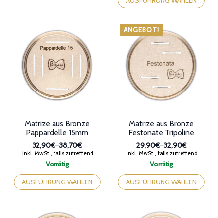
AUSFÜHRUNG WÄHLEN
mehrere
weist
Varianten
mehrere
auf.
Varianten
ANGEBOT!
Die
auf.
Optionen
Die
können
Optionen
auf
können
der
auf
Produktseite
der
gewählt
Produktseite
werden
gewählt
werden
Matrize aus Bronze
Matrize aus Bronze
Pappardelle 15mm
Festonate Tripoline
32,90€
–
38,70€
29,90€
–
32,90€
Preisspanne:
Preisspanne:
inkl. MwSt., falls zutreffend
inkl. MwSt., falls zutreffend
32,90€
29,90€
Vorrätig
Vorrätig
bis
bis
Dieses
Dieses
38,70€
32,90€
Produkt
Produkt
AUSFÜHRUNG WÄHLEN
AUSFÜHRUNG WÄHLEN
weist
weist
mehrere
mehrere
Varianten
Varianten