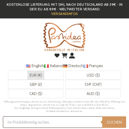
KOSTENLOSE LIEFERUNG MIT DHL NACH DEUTSCHLAND AB 39€ · IN
Skip
DER EU AB 89€ · WELTWEITER VERSAND
to
VERSANDINFOS
main
content
HERGESTELLT IN ITALIEN
English
Italiano
Deutsch
Français
EUR (€)
USD ($)
GBP (£)
CHF (CHF)
CAD ($)
AUD ($)
Währungsumrechnungen dienen nur als Orientierung. Zahlungen werden in Euro (€), der offiziellen Währung des
Shops, abgewickelt, und die Kasse zeigt die Preise ausschließlich in Euro (€) an.
Der endgültige Betrag in deiner Währung kann je nach Wechselkurs deiner Bank oder deines
Kreditkartenanbieters abweichen.
Products
search
SUCHEN