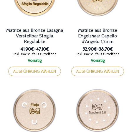
auf
auf
der
der
Produktseite
Produktseite
gewählt
gewählt
werden
werden
Matrize aus Bronze Lasagna
Matrize aus Bronze
Verstellbar Sfoglia
Engelshaar Capello
Regolabile
d’Angelo 1,2mm
41,90€
–
47,10€
32,90€
–
38,70€
Preisspanne:
Preisspanne:
inkl. MwSt., falls zutreffend
inkl. MwSt., falls zutreffend
41,90€
32,90€
Vorrätig
Vorrätig
bis
bis
Dieses
Dieses
47,10€
38,70€
Produkt
Produkt
AUSFÜHRUNG WÄHLEN
AUSFÜHRUNG WÄHLEN
weist
weist
mehrere
mehrere
Varianten
Varianten
auf.
auf.
Die
Die
Optionen
Optionen
können
können
auf
auf
der
der
Produktseite
Produktseite