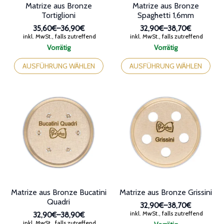
Matrize aus Bronze
Matrize aus Bronze
Tortiglioni
Spaghetti 1,6mm
35,60€
–
36,90€
32,90€
–
38,70€
Preisspanne:
Preisspanne:
inkl. MwSt., falls zutreffend
inkl. MwSt., falls zutreffend
35,60€
32,90€
Vorrätig
Vorrätig
bis
bis
Dieses
Dieses
36,90€
38,70€
Produkt
Produkt
AUSFÜHRUNG WÄHLEN
AUSFÜHRUNG WÄHLEN
weist
weist
mehrere
mehrere
Varianten
Varianten
auf.
auf.
Die
Die
Optionen
Optionen
können
können
auf
auf
der
der
Produktseite
Produktseite
gewählt
gewählt
werden
werden
Matrize aus Bronze Bucatini
Matrize aus Bronze Grissini
Quadri
32,90€
–
38,70€
Preisspanne:
inkl. MwSt., falls zutreffend
32,90€
–
38,90€
32,90€
Preisspanne:
inkl. MwSt., falls zutreffend