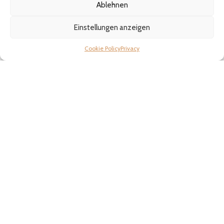
Trustpilot · Google · Amazon
Ablehnen
Pastidea wird von Pasta-Fans zu Hause und professionellen Köchen
weltweit bewertet.
Einstellungen anzeigen
Werde Teil unserer Community auf Facebook
Folge uns auf Instagram
Cookie Policy
Privacy
Sichere Kasse
Verifiziert von:
Trustindex
Außergewöhnlicher Support
Verifiziert von:
Trustindex
Problemlose Bestellungen