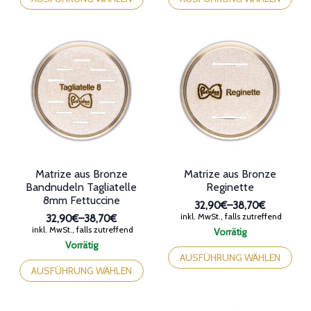
weist
weist
mehrere
mehrere
Varianten
Varianten
auf.
auf.
Die
Die
Optionen
Optionen
können
können
auf
auf
der
der
Produktseite
Produktseite
gewählt
gewählt
werden
werden
Matrize aus Bronze
Matrize aus Bronze
Bandnudeln Tagliatelle
Reginette
8mm Fettuccine
32,90€
–
38,70€
Preisspanne:
inkl. MwSt., falls zutreffend
32,90€
–
38,70€
32,90€
Preisspanne:
inkl. MwSt., falls zutreffend
Vorrätig
bis
32,90€
Dieses
Vorrätig
38,70€
bis
Dieses
Produkt
AUSFÜHRUNG WÄHLEN
38,70€
Produkt
weist
AUSFÜHRUNG WÄHLEN
weist
mehrere
mehrere
Varianten
Varianten
auf.