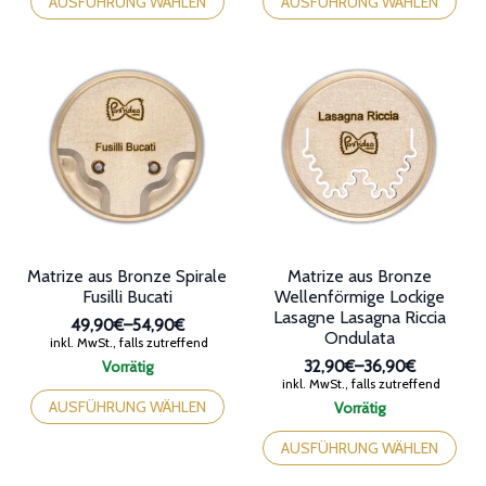
Produkt
Produkt
AUSFÜHRUNG WÄHLEN
AUSFÜHRUNG WÄHLEN
weist
weist
mehrere
mehrere
Varianten
Varianten
auf.
auf.
Die
Die
Optionen
Optionen
können
können
auf
auf
der
der
Produktseite
Produktseite
gewählt
gewählt
werden
werden
Matrize aus Bronze Spirale
Matrize aus Bronze
Fusilli Bucati
Wellenförmige Lockige
Lasagne Lasagna Riccia
49,90€
–
54,90€
Ondulata
Preisspanne:
inkl. MwSt., falls zutreffend
49,90€
Vorrätig
32,90€
–
36,90€
bis
Preisspanne:
Dieses
inkl. MwSt., falls zutreffend
54,90€
32,90€
Produkt
AUSFÜHRUNG WÄHLEN
Vorrätig
bis
weist
Dieses
36,90€
mehrere
Produkt
AUSFÜHRUNG WÄHLEN
Varianten
weist