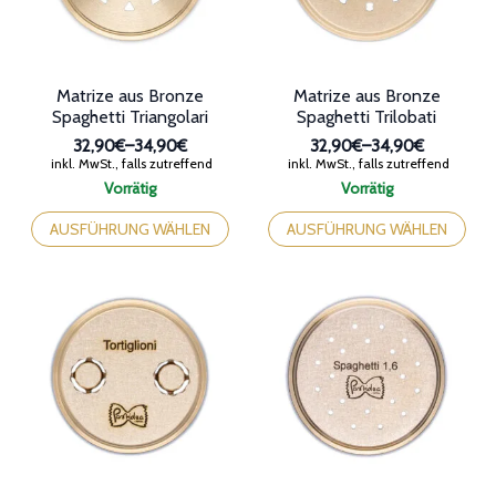
der
Produktseite
Produktseite
gewählt
gewählt
werden
werden
Matrize aus Bronze
Matrize aus Bronze
Spaghetti Triangolari
Spaghetti Trilobati
32,90€
–
34,90€
32,90€
–
34,90€
Preisspanne:
Preisspanne:
inkl. MwSt., falls zutreffend
inkl. MwSt., falls zutreffend
32,90€
32,90€
Vorrätig
Vorrätig
bis
bis
Dieses
Dieses
34,90€
34,90€
Produkt
Produkt
AUSFÜHRUNG WÄHLEN
AUSFÜHRUNG WÄHLEN
weist
weist
mehrere
mehrere
Varianten
Varianten
auf.
auf.
Die
Die
Optionen
Optionen
können
können
auf
auf
der
der
Produktseite
Produktseite
gewählt
gewählt
werden
werden