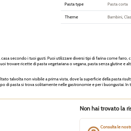
Pasta type
Pasta corta
Theme
Bambini
,
Clas
a casa secondo i tuoi gusti. Puoi utilizzare diversi tipi di farina come farro, c
uoi trovare ricette di pasta vegetariana o vegana, pasta senza glutine e al
tato talvolta non visibile a prima vista, dove la superficie della pasta risu
o di pasta si trova solitamente nelle gastronomie e per i buongustai. In te
Non hai trovato la ri
Consulta le nost