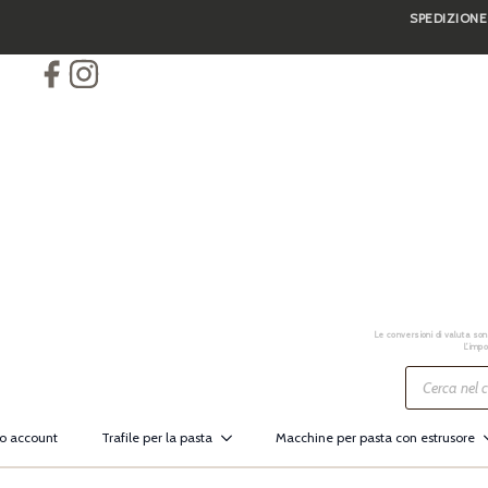
SPEDIZIONE
Skip
to
main
content
Le conversioni di valuta sono
L’impo
Ricerca
prodotti
io account
Trafile per la pasta
Macchine per pasta con estrusore