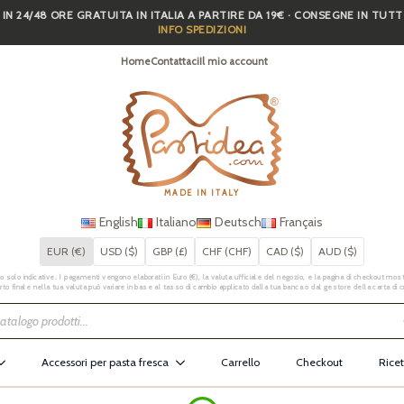
 IN 24/48 ORE GRATUITA IN ITALIA A PARTIRE DA 19€ · CONSEGNE IN TUT
INFO SPEDIZIONI
Home
Contattaci
Il mio account
MADE IN ITALY
English
Italiano
Deutsch
Français
EUR (€)
USD ($)
GBP (£)
CHF (CHF)
CAD ($)
AUD ($)
 solo indicative. I pagamenti vengono elaborati in Euro (€), la valuta ufficiale del negozio, e la pagina di checkout mostr
rto finale nella tua valuta può variare in base al tasso di cambio applicato dalla tua banca o dal gestore della carta di c
Accessori per pasta fresca
Carrello
Checkout
Ricet