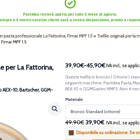
Pastidea resterà aperta per tutto il mese di agosto.
mpre e il nostro servizio clienti sarà a vostra disposizione, pronto a risponde
er pasta professionale La Fattorina, Fimar MPF 1.5
»
Trafile originali per l
, Fimar MPF 1.5
39,90€
-
45,90€
IVA incl., se applic
e per La Fattorina,
Fascia
di
Questa trafila in bronzo ( Ottone ) stan
prezzo:
seguenti macchine: Pastidea Pasta Mach
da
AEX-10 o GGMGastro NMF5. Non è neces
no AEX-10, Bartscher, GGM-
39,90€
Materiale
a
45,90€
Il
Il
49,90€
39,90€
IVA incl., se appli
prezzo
prezzo
Disponibile su ordinazione. Se ord
originale
attuale