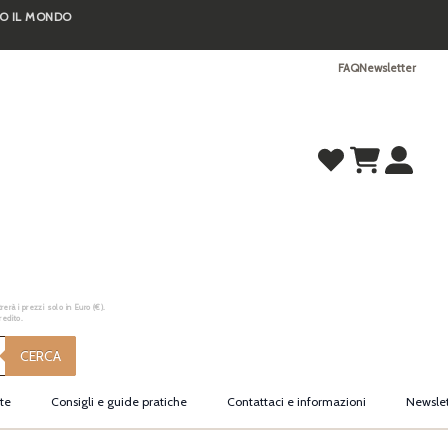
TO IL MONDO
FAQ
Newsletter
erà i prezzi solo in Euro (€).
redito.
CERCA
te
Consigli e guide pratiche
Contattaci e informazioni
Newslet