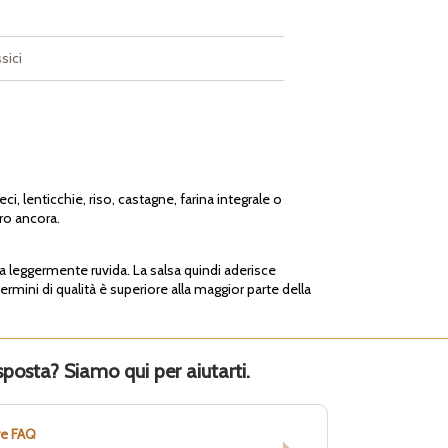
sici
eci, lenticchie, riso, castagne, farina integrale o
tro ancora.
lta leggermente ruvida. La salsa quindi aderisce
rmini di qualità è superiore alla maggior parte della
sposta? Siamo qui per aiutarti.
re FAQ