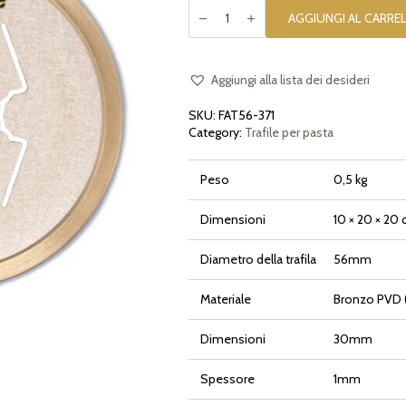
Trafila
era:
è:
in
AGGIUNGI AL CARRE
49,90€.
39,90€.
bronzo
Candies
Caramelle
per
La
Aggiungi alla lista dei desideri
Fattorina,
Fimar
SKU:
FAT56-371
MPF
1.5
Category:
Trafile per pasta
quantità
Peso
0,5 kg
Dimensioni
10 × 20 × 20
Diametro della trafila
56mm
Materiale
Bronzo PVD (
Dimensioni
30mm
Spessore
1mm