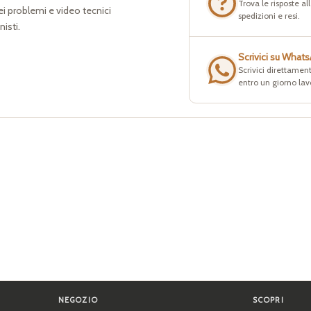
Trova le risposte a
dei problemi e video tecnici
spedizioni e resi.
nisti.
Scrivici su What
Scrivici direttament
entro un giorno lav
NEGOZIO
SCOPRI