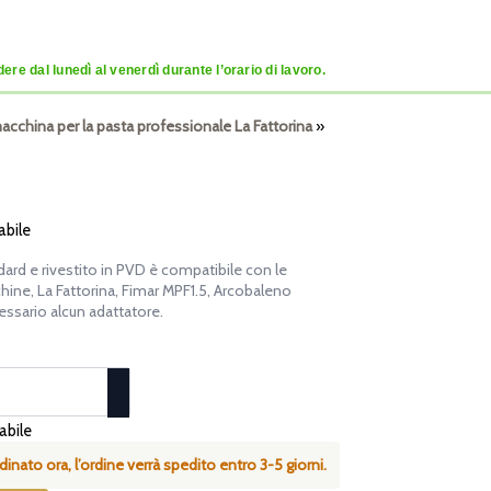
re dal lunedì al venerdì durante l’orario di lavoro.
a macchina per la pasta professionale La Fattorina
»
abile
dard e rivestito in PVD è compatibile con le
ine, La Fattorina, Fimar MPF1.5, Arcobaleno
sario alcun adattatore.
cabile
inato ora, l’ordine verrà spedito entro 3-5 giorni.