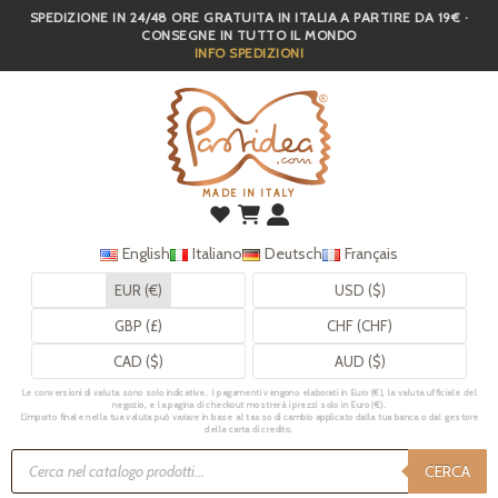
SPEDIZIONE IN 24/48 ORE GRATUITA IN ITALIA A PARTIRE DA 19€ ·
Skip
CONSEGNE IN TUTTO IL MONDO
to
INFO SPEDIZIONI
main
content
MADE IN ITALY
English
Italiano
Deutsch
Français
EUR (€)
USD ($)
GBP (£)
CHF (CHF)
CAD ($)
AUD ($)
Le conversioni di valuta sono solo indicative. I pagamenti vengono elaborati in Euro (€), la valuta ufficiale del
negozio, e la pagina di checkout mostrerà i prezzi solo in Euro (€).
L’importo finale nella tua valuta può variare in base al tasso di cambio applicato dalla tua banca o dal gestore
della carta di credito.
Ricerca
prodotti
CERCA