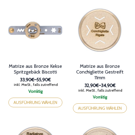
mehrere
mehrere
Varianten
Varianten
auf.
auf.
Die
Die
Optionen
Optionen
können
können
auf
auf
der
der
Produktseite
Produktseite
gewählt
gewählt
werden
werden
Matrize aus Bronze Kekse
Matrize aus Bronze
Spritzgebäck Biscotti
Conchigliette Gestreift
11mm
33,90€
–
55,90€
Preisspanne:
inkl. MwSt., falls zutreffend
32,90€
–
34,90€
33,90€
Preisspanne:
inkl. MwSt., falls zutreffend
Vorrätig
bis
32,90€
Dieses
Vorrätig
55,90€
bis
Produkt
Dieses
AUSFÜHRUNG WÄHLEN
34,90€
weist
Produkt
AUSFÜHRUNG WÄHLEN
mehrere
weist
Varianten
mehrere
auf.
Varianten
Die
auf.