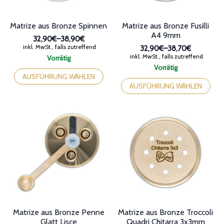
gewählt
werden
werden
Matrize aus Bronze Spinnen
Matrize aus Bronze Fusilli
A4 9mm
32,90€
–
38,90€
Preisspanne:
inkl. MwSt., falls zutreffend
32,90€
–
38,70€
32,90€
Preisspanne:
inkl. MwSt., falls zutreffend
Vorrätig
bis
32,90€
Dieses
Vorrätig
38,90€
bis
Produkt
Dieses
AUSFÜHRUNG WÄHLEN
38,70€
weist
Produkt
AUSFÜHRUNG WÄHLEN
mehrere
weist
Varianten
mehrere
auf.
Varianten
Die
auf.
Optionen
Die
können
Optionen
auf
können
der
auf
Produktseite
der
gewählt
Produktseite
werden
gewählt
werden
Matrize aus Bronze Penne
Matrize aus Bronze Troccoli
Glatt Lisce
Quadri Chitarra 3x3mm