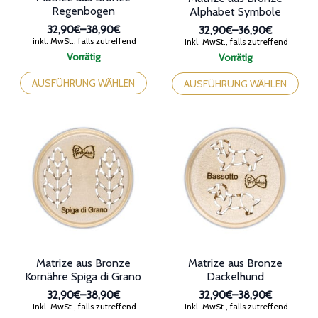
Regenbogen
Alphabet Symbole
32,90€
–
38,90€
32,90€
–
36,90€
Preisspanne:
Preisspanne:
inkl. MwSt., falls zutreffend
inkl. MwSt., falls zutreffend
32,90€
32,90€
Vorrätig
Vorrätig
bis
bis
Dieses
Dieses
38,90€
36,90€
Produkt
Produkt
AUSFÜHRUNG WÄHLEN
AUSFÜHRUNG WÄHLEN
weist
weist
mehrere
mehrere
Varianten
Varianten
auf.
auf.
Die
Die
Optionen
Optionen
können
können
auf
auf
der
der
Produktseite
Produktseite
gewählt
gewählt
werden
werden
Matrize aus Bronze
Matrize aus Bronze
Kornähre Spiga di Grano
Dackelhund
32,90€
–
38,90€
32,90€
–
38,90€
Preisspanne:
Preisspanne:
inkl. MwSt., falls zutreffend
inkl. MwSt., falls zutreffend