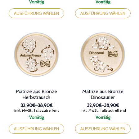
32,90€
32,90€
Vorrätig
Vorrätig
bis
bis
Dieses
Dieses
38,90€
38,90€
Produkt
Produkt
AUSFÜHRUNG WÄHLEN
AUSFÜHRUNG WÄHLEN
weist
weist
mehrere
mehrere
Varianten
Varianten
auf.
auf.
Die
Die
Optionen
Optionen
können
können
auf
auf
der
der
Produktseite
Produktseite
gewählt
gewählt
werden
werden
Matrize aus Bronze
Matrize aus Bronze
Herbstrausch
Dinosaurier
32,90€
–
38,90€
32,90€
–
38,90€
Preisspanne:
Preisspanne:
inkl. MwSt., falls zutreffend
inkl. MwSt., falls zutreffend
32,90€
32,90€
Vorrätig
Vorrätig
bis
bis
Dieses
Dieses
38,90€
38,90€
Produkt
Produkt
AUSFÜHRUNG WÄHLEN
AUSFÜHRUNG WÄHLEN
weist
weist