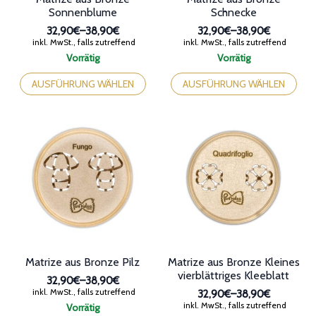
Sonnenblume
Schnecke
32,90€
–
38,90€
32,90€
–
38,90€
Preisspanne:
Preisspanne:
inkl. MwSt., falls zutreffend
inkl. MwSt., falls zutreffend
32,90€
32,90€
Vorrätig
Vorrätig
bis
bis
Dieses
Dieses
38,90€
38,90€
Produkt
Produkt
AUSFÜHRUNG WÄHLEN
AUSFÜHRUNG WÄHLEN
weist
weist
mehrere
mehrere
Varianten
Varianten
auf.
auf.
Die
Die
Optionen
Optionen
können
können
auf
auf
der
der
Produktseite
Produktseite
gewählt
gewählt
werden
werden
Matrize aus Bronze Pilz
Matrize aus Bronze Kleines
vierblättriges Kleeblatt
32,90€
–
38,90€
Preisspanne:
inkl. MwSt., falls zutreffend
32,90€
–
38,90€
32,90€
Preisspanne:
inkl. MwSt., falls zutreffend
Vorrätig