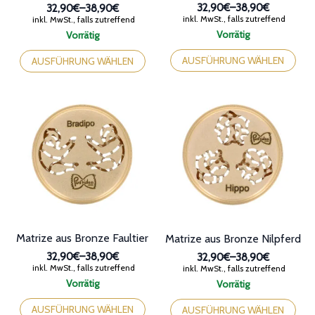
32,90€
–
38,90€
32,90€
–
38,90€
Preisspanne:
Preisspanne:
inkl. MwSt., falls zutreffend
inkl. MwSt., falls zutreffend
32,90€
32,90€
Vorrätig
Vorrätig
bis
bis
Dieses
Dieses
38,90€
38,90€
Produkt
Produkt
AUSFÜHRUNG WÄHLEN
AUSFÜHRUNG WÄHLEN
weist
weist
mehrere
mehrere
Varianten
Varianten
auf.
auf.
Die
Die
Optionen
Optionen
können
können
auf
auf
der
der
Produktseite
Produktseite
gewählt
gewählt
werden
werden
Matrize aus Bronze Faultier
Matrize aus Bronze Nilpferd
32,90€
–
38,90€
32,90€
–
38,90€
Preisspanne:
Preisspanne:
inkl. MwSt., falls zutreffend
inkl. MwSt., falls zutreffend
32,90€
32,90€
Vorrätig
Vorrätig
bis
bis
Dieses
Dieses
38,90€
38,90€
Produkt
Produkt
AUSFÜHRUNG WÄHLEN
AUSFÜHRUNG WÄHLEN