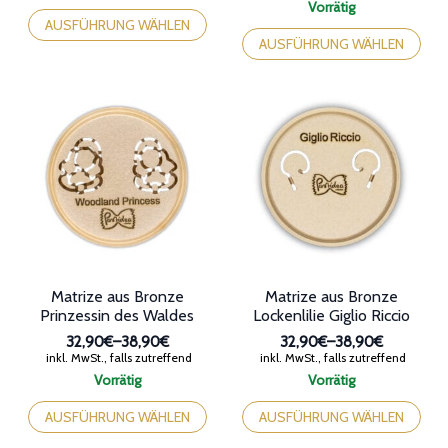
bis
32,90€
Dieses
Vorrätig
38,90€
bis
Produkt
Dieses
AUSFÜHRUNG WÄHLEN
38,90€
weist
Produkt
AUSFÜHRUNG WÄHLEN
mehrere
weist
Varianten
mehrere
auf.
Varianten
Die
auf.
Optionen
Die
können
Optionen
auf
können
der
auf
Produktseite
der
gewählt
Produktseite
werden
gewählt
werden
Matrize aus Bronze
Matrize aus Bronze
Prinzessin des Waldes
Lockenlilie Giglio Riccio
32,90€
–
38,90€
32,90€
–
38,90€
Preisspanne:
Preisspanne:
inkl. MwSt., falls zutreffend
inkl. MwSt., falls zutreffend
32,90€
32,90€
Vorrätig
Vorrätig
bis
bis
Dieses
Dieses
38,90€
38,90€
Produkt
Produkt
AUSFÜHRUNG WÄHLEN
AUSFÜHRUNG WÄHLEN
weist
weist