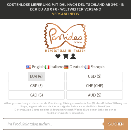
KOSTENLOSE LIEFERUNG MIT DHL NACH DEUTSCHLAND AB 39€ · IN
Skip
DER EU AB 89€ · WELTWEITER VERSAND
to
VERSANDINFOS
main
content
HERGESTELLT IN ITALIEN
English
Italiano
Deutsch
Français
EUR (€)
USD ($)
GBP (£)
CHF (CHF)
CAD ($)
AUD ($)
Währungsumrechnungen dienen nur als Orientierung. Zahlungen werden in Euro (€), der offiziellen Währung des
Shops, abgewickelt, und die Kasse zeigt die Preise ausschließlich in Euro (€) an.
Der endgültige Betrag in deiner Währung kann je nach Wechselkurs deiner Bank oder deines
Kreditkartenanbieters abweichen.
Products
search
SUCHEN