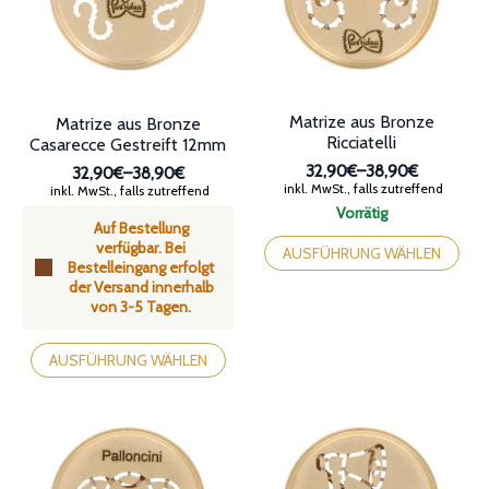
auf
auf
der
der
Produktseite
Produktseite
gewählt
gewählt
werden
werden
Matrize aus Bronze
Matrize aus Bronze
Ricciatelli
Casarecce Gestreift 12mm
32,90€
–
38,90€
32,90€
–
38,90€
Preisspanne:
Preisspanne:
inkl. MwSt., falls zutreffend
inkl. MwSt., falls zutreffend
32,90€
32,90€
Vorrätig
bis
Auf Bestellung
bis
Dieses
38,90€
verfügbar. Bei
38,90€
Produkt
AUSFÜHRUNG WÄHLEN
Bestelleingang erfolgt
weist
der Versand innerhalb
mehrere
von 3-5 Tagen.
Varianten
auf.
Dieses
Die
Produkt
AUSFÜHRUNG WÄHLEN
Optionen
weist
können
mehrere
auf
Varianten
der
auf.
Produktseite
Die
gewählt
Optionen