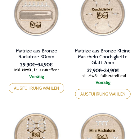
Optionen
Die
können
Optionen
auf
können
der
auf
Produktseite
der
gewählt
Produktseite
werden
gewählt
werden
Matrize aus Bronze
Matrize aus Bronze Kleine
Radiatore 30mm
Muscheln Conchigliette
Glatt 7mm
29,90€
–
34,90€
Preisspanne:
inkl. MwSt., falls zutreffend
32,90€
–
34,90€
29,90€
Preisspanne:
inkl. MwSt., falls zutreffend
Vorrätig
bis
32,90€
Dieses
Vorrätig
34,90€
bis
Produkt
Dieses
AUSFÜHRUNG WÄHLEN
34,90€
weist
Produkt
AUSFÜHRUNG WÄHLEN
mehrere
weist
Varianten
mehrere
auf.
Varianten
Die
auf.
Optionen
Die
können
Optionen
auf
können