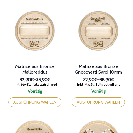
mehrere
Varianten
Varianten
auf.
auf.
Die
Die
Optionen
Optionen
können
können
auf
auf
der
der
Produktseite
Produktseite
gewählt
gewählt
werden
werden
Matrize aus Bronze
Matrize aus Bronze
Malloreddus
Gnocchetti Sardi 10mm
32,90€
–
38,90€
32,90€
–
38,90€
Preisspanne:
Preisspanne:
inkl. MwSt., falls zutreffend
inkl. MwSt., falls zutreffend
32,90€
32,90€
Vorrätig
Vorrätig
bis
bis
Dieses
Dieses
38,90€
38,90€
Produkt
Produkt
AUSFÜHRUNG WÄHLEN
AUSFÜHRUNG WÄHLEN
weist
weist
mehrere
mehrere
Varianten
Varianten
auf.
auf.
Die
Die