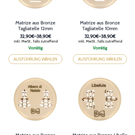
Produktseite
Produktseite
gewählt
gewählt
werden
werden
Matrize aus Bronze
Matrize aus Bronze
Tagliatelle 12mm
Tagliatelle 10mm
32,90€
–
38,90€
32,90€
–
38,90€
Preisspanne:
Preisspanne:
inkl. MwSt., falls zutreffend
inkl. MwSt., falls zutreffend
32,90€
32,90€
Vorrätig
Vorrätig
bis
bis
Dieses
Dieses
38,90€
38,90€
Produkt
Produkt
AUSFÜHRUNG WÄHLEN
AUSFÜHRUNG WÄHLEN
weist
weist
mehrere
mehrere
Varianten
Varianten
auf.
auf.
Die
Die
Optionen
Optionen
können
können
auf
auf
der
der
Produktseite
Produktseite
gewählt
gewählt
werden
werden