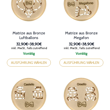
werden
können
auf
der
Produktseite
gewählt
werden
Matrize aus Bronze
Matrize aus Bronze
Luftballons
Megafon
32,90€
–
38,90€
32,90€
–
38,90€
Preisspanne:
Preisspanne:
inkl. MwSt., falls zutreffend
inkl. MwSt., falls zutreffend
32,90€
32,90€
Vorrätig
Vorrätig
bis
bis
Dieses
Dieses
38,90€
38,90€
Produkt
Produkt
AUSFÜHRUNG WÄHLEN
AUSFÜHRUNG WÄHLEN
weist
weist
mehrere
mehrere
Varianten
Varianten
auf.
auf.
Die
Die
Optionen
Optionen
können
können
auf
auf
der
der
Produktseite
Produktseite