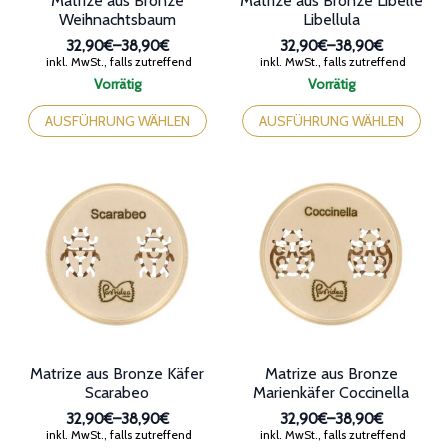
Matrize aus Bronze
Matrize aus Bronze Libelle
Weihnachtsbaum
Libellula
32,90€
–
38,90€
32,90€
–
38,90€
Preisspanne:
Preisspanne:
inkl. MwSt., falls zutreffend
inkl. MwSt., falls zutreffend
32,90€
32,90€
Vorrätig
Vorrätig
bis
bis
Dieses
Dieses
38,90€
38,90€
Produkt
Produkt
AUSFÜHRUNG WÄHLEN
AUSFÜHRUNG WÄHLEN
weist
weist
mehrere
mehrere
Varianten
Varianten
auf.
auf.
Die
Die
Optionen
Optionen
können
können
auf
auf
der
der
Produktseite
Produktseite
gewählt
gewählt
werden
werden
Matrize aus Bronze Käfer
Matrize aus Bronze
Scarabeo
Marienkäfer Coccinella
32,90€
–
38,90€
32,90€
–
38,90€
Preisspanne:
Preisspanne:
inkl. MwSt., falls zutreffend
inkl. MwSt., falls zutreffend