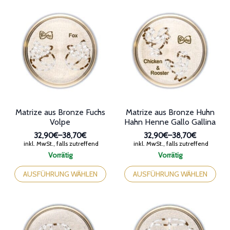
mehrere
mehrere
Varianten
Varianten
auf.
auf.
Die
Die
Optionen
Optionen
können
können
auf
auf
der
der
Produktseite
Produktseite
gewählt
gewählt
werden
werden
Matrize aus Bronze Fuchs
Matrize aus Bronze Huhn
Volpe
Hahn Henne Gallo Gallina
32,90€
–
38,70€
32,90€
–
38,70€
Preisspanne:
Preisspanne:
inkl. MwSt., falls zutreffend
inkl. MwSt., falls zutreffend
32,90€
32,90€
Vorrätig
Vorrätig
bis
bis
Dieses
Dieses
38,70€
38,70€
Produkt
Produkt
AUSFÜHRUNG WÄHLEN
AUSFÜHRUNG WÄHLEN
weist
weist
mehrere
mehrere
Varianten
Varianten
auf.
auf.
Die
Die