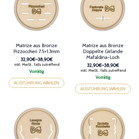
Optionen
Optionen
können
können
auf
auf
der
der
Produktseite
Produktseite
gewählt
gewählt
werden
werden
Matrize aus Bronze
Matrize aus Bronze
Pizzoccheri 7.5×1.3mm
Doppelte Girlande
Mafaldina-Loch
32,90€
–
38,90€
Preisspanne:
inkl. MwSt., falls zutreffend
32,90€
–
38,90€
32,90€
Preisspanne:
inkl. MwSt., falls zutreffend
Vorrätig
bis
32,90€
Dieses
Vorrätig
38,90€
bis
Produkt
Dieses
AUSFÜHRUNG WÄHLEN
38,90€
weist
Produkt
AUSFÜHRUNG WÄHLEN
mehrere
weist
Varianten
mehrere
auf.
Varianten
Die
auf.
Optionen
Die
können
Optionen
auf
können
der
auf