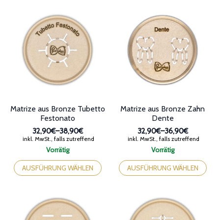
mehrere
mehrere
Varianten
Varianten
auf.
auf.
Die
Die
Optionen
Optionen
können
können
auf
auf
der
der
Produktseite
Produktseite
gewählt
gewählt
werden
werden
Matrize aus Bronze Tubetto
Matrize aus Bronze Zahn
Festonato
Dente
32,90€
–
38,90€
32,90€
–
36,90€
Preisspanne:
Preisspanne:
inkl. MwSt., falls zutreffend
inkl. MwSt., falls zutreffend
32,90€
32,90€
Vorrätig
Vorrätig
bis
bis
Dieses
Dieses
38,90€
36,90€
Produkt
Produkt
AUSFÜHRUNG WÄHLEN
AUSFÜHRUNG WÄHLEN
weist
weist
mehrere
mehrere
Varianten
Varianten
auf.
auf.
Die
Die