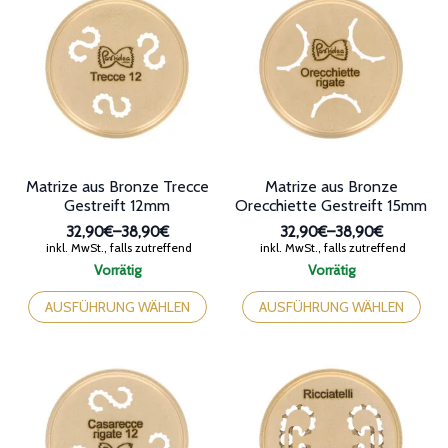
auf.
auf.
Die
Die
Optionen
Optionen
können
können
auf
auf
der
der
Produktseite
Produktseite
gewählt
gewählt
werden
werden
Matrize aus Bronze Trecce
Matrize aus Bronze
Gestreift 12mm
Orecchiette Gestreift 15mm
32,90€
–
38,90€
32,90€
–
38,90€
Preisspanne:
Preisspanne:
inkl. MwSt., falls zutreffend
inkl. MwSt., falls zutreffend
32,90€
32,90€
Vorrätig
Vorrätig
bis
bis
Dieses
Dieses
38,90€
38,90€
Produkt
Produkt
AUSFÜHRUNG WÄHLEN
AUSFÜHRUNG WÄHLEN
weist
weist
mehrere
mehrere
Varianten
Varianten
auf.
auf.
Die
Die
Optionen
Optionen
können
können