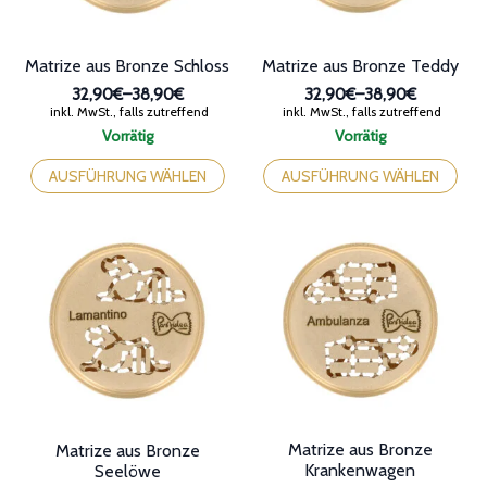
gewählt
gewählt
werden
werden
Matrize aus Bronze Schloss
Matrize aus Bronze Teddy
32,90€
–
38,90€
32,90€
–
38,90€
Preisspanne:
Preisspanne:
inkl. MwSt., falls zutreffend
inkl. MwSt., falls zutreffend
32,90€
32,90€
Vorrätig
Vorrätig
bis
bis
Dieses
Dieses
38,90€
38,90€
Produkt
Produkt
AUSFÜHRUNG WÄHLEN
AUSFÜHRUNG WÄHLEN
weist
weist
mehrere
mehrere
Varianten
Varianten
auf.
auf.
Die
Die
Optionen
Optionen
können
können
auf
auf
der
der
Produktseite
Produktseite
gewählt
gewählt
werden
werden
Matrize aus Bronze
Matrize aus Bronze
Krankenwagen
Seelöwe