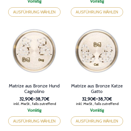
Vorrätig
Vorrätig
bis
bis
Dieses
Dieses
38,70€
38,70€
Produkt
Produkt
AUSFÜHRUNG WÄHLEN
AUSFÜHRUNG WÄHLEN
weist
weist
mehrere
mehrere
Varianten
Varianten
auf.
auf.
Die
Die
Optionen
Optionen
können
können
auf
auf
der
der
Produktseite
Produktseite
gewählt
gewählt
werden
werden
Matrize aus Bronze Hund
Matrize aus Bronze Katze
Cagnolino
Gatto
32,90€
–
38,70€
32,90€
–
38,70€
Preisspanne:
Preisspanne:
inkl. MwSt., falls zutreffend
inkl. MwSt., falls zutreffend
32,90€
32,90€
Vorrätig
Vorrätig
bis
bis
Dieses
Dieses
38,70€
38,70€
Produkt
Produkt
AUSFÜHRUNG WÄHLEN
AUSFÜHRUNG WÄHLEN
weist
weist