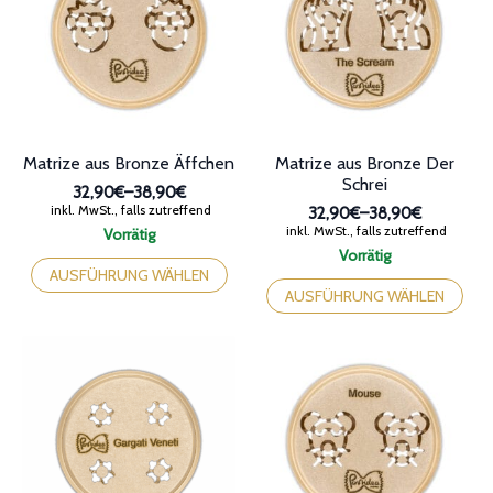
Optionen
Optionen
können
können
auf
auf
der
der
Produktseite
Produktseite
gewählt
gewählt
werden
werden
Matrize aus Bronze Äffchen
Matrize aus Bronze Der
Schrei
32,90€
–
38,90€
Preisspanne:
inkl. MwSt., falls zutreffend
32,90€
–
38,90€
32,90€
Preisspanne:
inkl. MwSt., falls zutreffend
Vorrätig
bis
32,90€
Dieses
Vorrätig
38,90€
bis
Produkt
Dieses
AUSFÜHRUNG WÄHLEN
38,90€
weist
Produkt
AUSFÜHRUNG WÄHLEN
mehrere
weist
Varianten
mehrere
auf.
Varianten
Die
auf.
Optionen
Die
können
Optionen
auf
können
der
auf
Produktseite
der