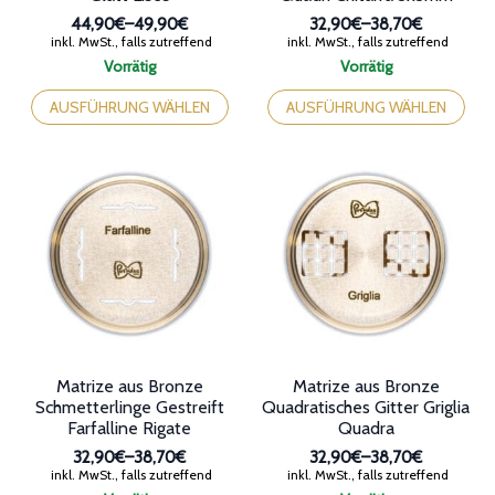
44,90€
–
49,90€
32,90€
–
38,70€
Preisspanne:
Preisspanne:
inkl. MwSt., falls zutreffend
inkl. MwSt., falls zutreffend
44,90€
32,90€
Vorrätig
Vorrätig
bis
bis
Dieses
Dieses
49,90€
38,70€
Produkt
Produkt
AUSFÜHRUNG WÄHLEN
AUSFÜHRUNG WÄHLEN
weist
weist
mehrere
mehrere
Varianten
Varianten
auf.
auf.
Die
Die
Optionen
Optionen
können
können
auf
auf
der
der
Produktseite
Produktseite
gewählt
gewählt
werden
werden
Matrize aus Bronze
Matrize aus Bronze
Schmetterlinge Gestreift
Quadratisches Gitter Griglia
Farfalline Rigate
Quadra
32,90€
–
38,70€
32,90€
–
38,70€
Preisspanne:
Preisspanne:
inkl. MwSt., falls zutreffend
inkl. MwSt., falls zutreffend
32,90€
32,90€