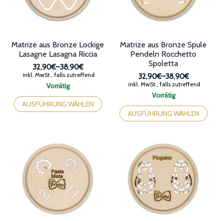
Produktseite
der
gewählt
Produktseite
werden
gewählt
werden
Matrize aus Bronze Lockige
Matrize aus Bronze Spule
Lasagne Lasagna Riccia
Pendeln Rocchetto
Spoletta
32,90€
–
38,90€
Preisspanne:
inkl. MwSt., falls zutreffend
32,90€
–
38,90€
32,90€
Preisspanne:
inkl. MwSt., falls zutreffend
Vorrätig
bis
32,90€
Dieses
Vorrätig
38,90€
bis
Produkt
Dieses
AUSFÜHRUNG WÄHLEN
38,90€
weist
Produkt
AUSFÜHRUNG WÄHLEN
mehrere
weist
Varianten
mehrere
auf.
Varianten
Die
auf.
Optionen
Die
können
Optionen
auf
können
der
auf
Produktseite
der
gewählt
Produktseite
werden
gewählt