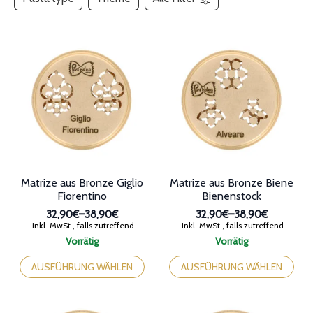
Matrize aus Bronze Giglio
Matrize aus Bronze Biene
Fiorentino
Bienenstock
32,90€
–
38,90€
32,90€
–
38,90€
Preisspanne:
Preisspanne:
inkl. MwSt., falls zutreffend
inkl. MwSt., falls zutreffend
32,90€
32,90€
Vorrätig
Vorrätig
bis
bis
Dieses
Dieses
38,90€
38,90€
Produkt
Produkt
AUSFÜHRUNG WÄHLEN
AUSFÜHRUNG WÄHLEN
weist
weist
mehrere
mehrere
Varianten
Varianten