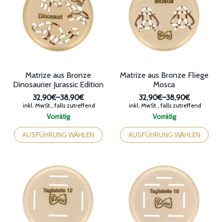
Optionen
Optionen
können
können
auf
auf
der
der
Produktseite
Produktseite
gewählt
gewählt
werden
werden
Matrize aus Bronze
Matrize aus Bronze Fliege
Dinosaurier Jurassic Edition
Mosca
32,90€
–
38,90€
32,90€
–
38,90€
Preisspanne:
Preisspanne:
inkl. MwSt., falls zutreffend
inkl. MwSt., falls zutreffend
32,90€
32,90€
Vorrätig
Vorrätig
bis
bis
Dieses
Dieses
38,90€
38,90€
Produkt
Produkt
AUSFÜHRUNG WÄHLEN
AUSFÜHRUNG WÄHLEN
weist
weist
mehrere
mehrere
Varianten
Varianten
auf.
auf.
Die
Die
Optionen
Optionen
können
können
auf
auf
der
der