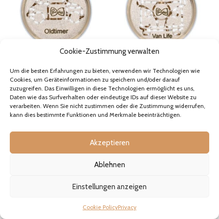
Optionen
Optionen
können
können
auf
auf
der
der
Produktseite
Produktseite
gewählt
gewählt
Cookie-Zustimmung verwalten
werden
werden
Matrize aus Bronze
Matrize aus Bronze Van Life
Um die besten Erfahrungen zu bieten, verwenden wir Technologien wie
Oldtimer Auto
Camper
Cookies, um Geräteinformationen zu speichern und/oder darauf
zuzugreifen. Das Einwilligen in diese Technologien ermöglicht es uns,
32,90€
–
38,70€
32,90€
–
38,70€
Daten wie das Surfverhalten oder eindeutige IDs auf dieser Website zu
Preisspanne:
Preisspanne:
inkl. MwSt., falls zutreffend
inkl. MwSt., falls zutreffend
verarbeiten. Wenn Sie nicht zustimmen oder die Zustimmung widerrufen,
32,90€
32,90€
Vorrätig
Vorrätig
kann dies bestimmte Funktionen und Merkmale beeinträchtigen.
bis
bis
Dieses
Dieses
38,70€
38,70€
Produkt
Produkt
AUSFÜHRUNG WÄHLEN
AUSFÜHRUNG WÄHLEN
weist
weist
Akzeptieren
mehrere
mehrere
Varianten
Varianten
Ablehnen
auf.
auf.
Die
Die
Optionen
Optionen
Einstellungen anzeigen
können
können
auf
auf
Cookie Policy
Privacy
der
der