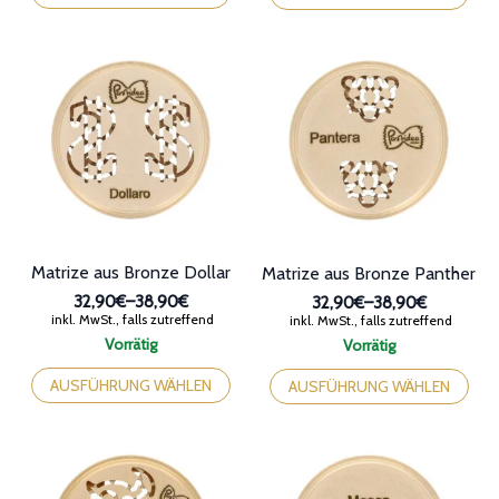
weist
weist
mehrere
mehrere
Varianten
Varianten
auf.
auf.
Die
Die
Optionen
Optionen
können
können
auf
auf
der
der
Produktseite
Produktseite
gewählt
gewählt
werden
werden
Matrize aus Bronze Dollar
Matrize aus Bronze Panther
32,90€
–
38,90€
32,90€
–
38,90€
Preisspanne:
Preisspanne:
inkl. MwSt., falls zutreffend
inkl. MwSt., falls zutreffend
32,90€
32,90€
Vorrätig
Vorrätig
bis
bis
Dieses
Dieses
38,90€
38,90€
Produkt
Produkt
AUSFÜHRUNG WÄHLEN
AUSFÜHRUNG WÄHLEN
weist
weist
mehrere
mehrere
Varianten
Varianten
auf.
auf.
Die
Die