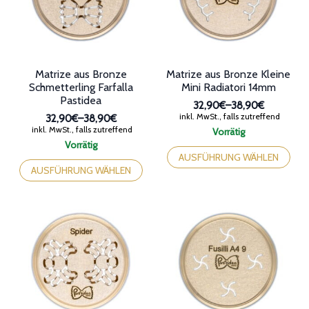
der
auf
Produktseite
der
gewählt
Produktseite
werden
gewählt
werden
Matrize aus Bronze
Matrize aus Bronze Kleine
Schmetterling Farfalla
Mini Radiatori 14mm
Pastidea
32,90€
–
38,90€
Preisspanne:
inkl. MwSt., falls zutreffend
32,90€
–
38,90€
32,90€
Preisspanne:
inkl. MwSt., falls zutreffend
Vorrätig
bis
32,90€
Dieses
Vorrätig
38,90€
bis
Dieses
Produkt
AUSFÜHRUNG WÄHLEN
38,90€
Produkt
weist
AUSFÜHRUNG WÄHLEN
weist
mehrere
mehrere
Varianten
Varianten
auf.
auf.
Die
Die
Optionen
Optionen
können
können
auf
auf
der
der
Produktseite
Produktseite
gewählt