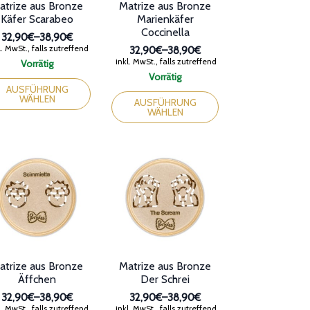
atrize aus Bronze
Matrize aus Bronze
Käfer Scarabeo
Marienkäfer
Coccinella
32,90€
–
38,90€
Preisspanne:
. MwSt., falls zutreffend
32,90€
–
38,90€
32,90€
Preisspanne:
inkl. MwSt., falls zutreffend
Vorrätig
bis
32,90€
ses
Vorrätig
38,90€
bis
dukt
Dieses
AUSFÜHRUNG
38,90€
WÄHLEN
st
Produkt
AUSFÜHRUNG
WÄHLEN
rere
weist
ianten
mehrere
Varianten
auf.
ionen
Die
nen
Optionen
können
auf
duktseite
der
ählt
Produktseite
den
gewählt
werden
atrize aus Bronze
Matrize aus Bronze
Äffchen
Der Schrei
32,90€
–
38,90€
32,90€
–
38,90€
Preisspanne:
Preisspanne:
. MwSt., falls zutreffend
inkl. MwSt., falls zutreffend