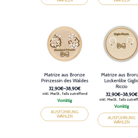
WÄHLEN
WÄHLEN
weist
weist
mehrere
mehrere
Varianten
Varianten
auf.
auf.
Die
Die
Optionen
Optionen
können
können
auf
auf
der
der
Produktseite
Produktseite
gewählt
gewählt
werden
werden
Matrize aus Bronze
Matrize aus Bron
Prinzessin des Waldes
Lockenlilie Gigli
Riccio
32,90€
–
38,90€
Preisspanne:
inkl. MwSt., falls zutreffend
32,90€
–
38,90€
32,90€
Preissp
inkl. MwSt., falls zutre
Vorrätig
bis
32,90€
Dieses
Vorrätig
38,90€
bis
Produkt
Dieses
AUSFÜHRUNG
38,90€
WÄHLEN
weist
Produkt
AUSFÜHRUNG
WÄHLEN
mehrere
weist
Varianten
mehrere
auf.
Varianten