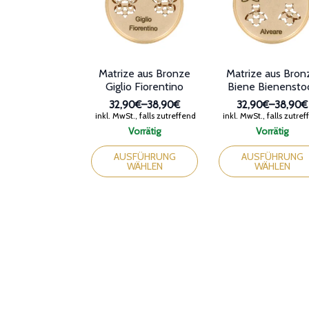
Matrize aus Bronze
Matrize aus Bron
Giglio Fiorentino
Biene Bienensto
32,90€
–
38,90€
32,90€
–
38,90€
Preisspanne:
Preissp
inkl. MwSt., falls zutreffend
inkl. MwSt., falls zutre
32,90€
32,90€
Vorrätig
Vorrätig
bis
bis
Dieses
Dieses
38,90€
38,90€
Produkt
Produkt
AUSFÜHRUNG
AUSFÜHRUNG
WÄHLEN
WÄHLEN
weist
weist
mehrere
mehrere
Varianten
Varianten
auf.
auf.
Die
Die
Optionen
Optionen
können
können
auf
auf
der
der
Produktseite
Produktseite
gewählt
gewählt