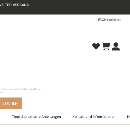
TWEITER VERSAND
FAQ
Newsletter
Preise ausschließlich in Euro (€) an.
hen.
SUCHEN
Tipps & praktische Anleitungen
Kontakt und Informationen
N