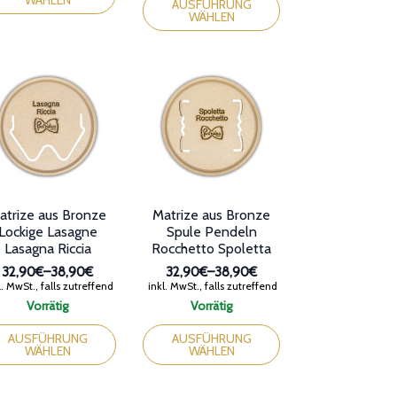
WÄHLEN
st
Produkt
AUSFÜHRUNG
WÄHLEN
rere
weist
ianten
mehrere
Varianten
auf.
ionen
Die
nen
Optionen
können
auf
duktseite
der
ählt
Produktseite
den
gewählt
werden
atrize aus Bronze
Matrize aus Bronze
Lockige Lasagne
Spule Pendeln
Lasagna Riccia
Rocchetto Spoletta
32,90€
–
38,90€
32,90€
–
38,90€
Preisspanne:
Preisspanne:
. MwSt., falls zutreffend
inkl. MwSt., falls zutreffend
32,90€
32,90€
Vorrätig
Vorrätig
bis
bis
ses
Dieses
38,90€
38,90€
dukt
Produkt
AUSFÜHRUNG
AUSFÜHRUNG
WÄHLEN
WÄHLEN
st
weist
rere
mehrere
ianten
Varianten