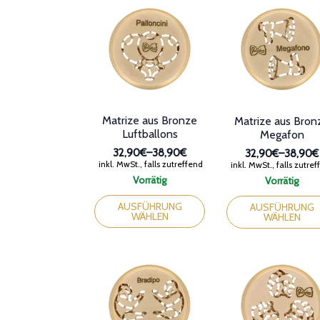
werden
werden
Matrize aus Bronze
Matrize aus Bron
Luftballons
Megafon
32,90€
–
38,90€
32,90€
–
38,90€
Preisspanne:
Preissp
inkl. MwSt., falls zutreffend
inkl. MwSt., falls zutre
32,90€
32,90€
Vorrätig
Vorrätig
bis
bis
Dieses
Dieses
38,90€
38,90€
Produkt
Produkt
AUSFÜHRUNG
AUSFÜHRUNG
WÄHLEN
WÄHLEN
weist
weist
mehrere
mehrere
Varianten
Varianten
auf.
auf.
Die
Die
Optionen
Optionen
können
können
auf
auf