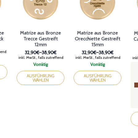
ze
Matrize aus Bronze
Matrize aus Bronze
M
ck
Trecce Gestreift
Orecchiette Gestreift
Ca
12mm
15mm
anne:
ffend
32,90€
–
38,90€
32,90€
–
38,90€
Preisspanne:
Preisspanne:
inkl. MwSt., falls zutreffend
inkl. MwSt., falls zutreffend
inkl
32,90€
32,90€
Vorrätig
Vorrätig
bis
bis
Dieses
Dieses
38,90€
38,90€
Produkt
Produkt
AUSFÜHRUNG
AUSFÜHRUNG
WÄHLEN
WÄHLEN
weist
weist
mehrere
mehrere
Varianten
Varianten
auf.
auf.
Die
Die
Optionen
Optionen
Die
können
können
Pro
auf
auf
wei
der
der
meh
Produktseite
Produktseite
Var