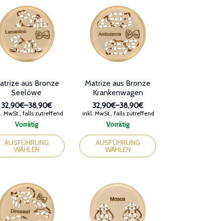
werden
ionen
nen
duktseite
ählt
den
Matrize aus Bronze
atrize aus Bronze
Krankenwagen
Seelöwe
32,90€
–
38,90€
32,90€
–
38,90€
Preisspanne:
Preisspanne:
inkl. MwSt., falls zutreffend
. MwSt., falls zutreffend
32,90€
32,90€
Vorrätig
Vorrätig
bis
bis
Dieses
ses
38,90€
38,90€
Produkt
dukt
AUSFÜHRUNG
AUSFÜHRUNG
WÄHLEN
WÄHLEN
weist
st
mehrere
rere
Varianten
ianten
auf.
Die
Optionen
ionen
können
nen
auf