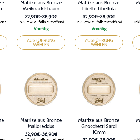
ze
Matrize aus Bronze
Matrize aus Bronze
M
m
Weihnachtsbaum
Libelle Libellula
32,90€
–
38,90€
32,90€
–
38,90€
anne:
Preisspanne:
Preisspanne:
ffend
inkl. MwSt., falls zutreffend
inkl. MwSt., falls zutreffend
inkl
32,90€
32,90€
Vorrätig
Vorrätig
bis
bis
Dieses
Dieses
Die
38,90€
38,90€
Produkt
Produkt
Pro
AUSFÜHRUNG
AUSFÜHRUNG
WÄHLEN
WÄHLEN
weist
weist
wei
mehrere
mehrere
meh
Varianten
Varianten
Var
auf.
auf.
auf.
Die
Die
Die
Optionen
Optionen
Opt
können
können
kön
auf
auf
auf
der
der
der
Produktseite
Produktseite
Pro
gewählt
gewählt
gew
werden
werden
wer
ze
Matrize aus Bronze
Matrize aus Bronze
M
Malloreddus
Gnocchetti Sardi
10mm
32,90€
–
38,90€
anne:
Preisspanne:
ffend
inkl. MwSt., falls zutreffend
inkl