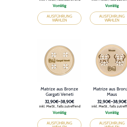
32,90€
32,90€
Vorrätig
Vorrätig
bis
bis
Dieses
Dieses
38,90€
38,90€
Produkt
Produkt
AUSFÜHRUNG
AUSFÜHRUNG
WÄHLEN
WÄHLEN
weist
weist
mehrere
mehrere
Varianten
Varianten
auf.
auf.
Die
Die
Optionen
Optionen
können
können
auf
auf
der
der
Produktseite
Produktseite
gewählt
gewählt
werden
werden
Matrize aus Bronze
Matrize aus Bron
Gargati Veneti
Maus
32,90€
–
38,90€
32,90€
–
38,90€
Preisspanne:
Preissp
inkl. MwSt., falls zutreffend
inkl. MwSt., falls zutre
32,90€
32,90€
Vorrätig
Vorrätig
bis
bis
Dieses
Dieses
38,90€
38,90€
Produkt
Produkt
AUSFÜHRUNG
AUSFÜHRUNG