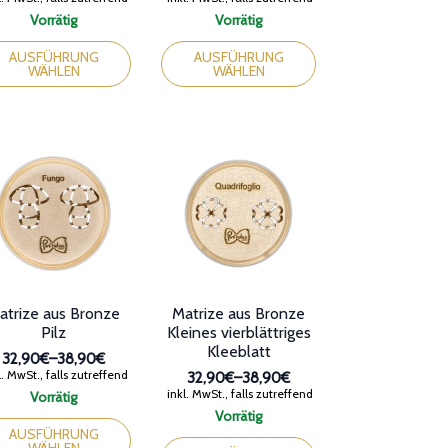
32,90€
32,90€
Vorrätig
Vorrätig
bis
bis
ses
Dieses
38,90€
38,90€
dukt
Produkt
AUSFÜHRUNG
AUSFÜHRUNG
WÄHLEN
WÄHLEN
st
weist
rere
mehrere
ianten
Varianten
auf.
Die
ionen
Optionen
nen
können
auf
der
duktseite
Produktseite
ählt
gewählt
den
werden
atrize aus Bronze
Matrize aus Bronze
Pilz
Kleines vierblättriges
Kleeblatt
32,90€
–
38,90€
Preisspanne:
. MwSt., falls zutreffend
32,90€
–
38,90€
32,90€
Preisspanne:
inkl. MwSt., falls zutreffend
Vorrätig
bis
32,90€
ses
Vorrätig
38,90€
bis
dukt
Dieses
AUSFÜHRUNG
38,90€