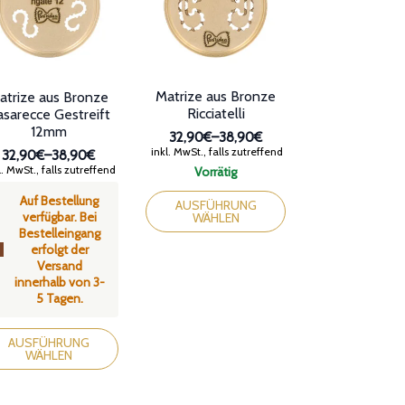
Matrize aus Bronze
atrize aus Bronze
Ricciatelli
sarecce Gestreift
12mm
32,90€
–
38,90€
Preisspanne:
inkl. MwSt., falls zutreffend
32,90€
–
38,90€
32,90€
Preisspanne:
. MwSt., falls zutreffend
Vorrätig
bis
32,90€
Dieses
38,90€
Auf Bestellung
bis
Produkt
AUSFÜHRUNG
verfügbar. Bei
38,90€
WÄHLEN
weist
Bestelleingang
mehrere
erfolgt der
Varianten
Versand
auf.
innerhalb von 3-
Die
5 Tagen.
Optionen
können
ses
auf
dukt
AUSFÜHRUNG
WÄHLEN
der
st
Produktseite
rere
gewählt
ianten