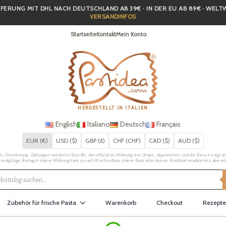
FERUNG MIT DHL NACH DEUTSCHLAND AB 39€ · IN DER EU AB 89€ · WEL
VERSANDINFOS
Startseite
Kontakt
Mein Konto
HERGESTELLT IN ITALIEN
English
Italiano
Deutsch
Français
EUR (€)
USD ($)
GBP (£)
CHF (CHF)
CAD ($)
AUD ($)
Orientierung. Zahlungen werden in Euro (€), der offiziellen Währung des Shops, abgewickelt, und die Kasse zeigt die 
 endgültige Betrag in deiner Währung kann je nach Wechselkurs deiner Bank oder deines Kreditkartenanbieters abweic
Zubehör für frische Pasta
Warenkorb
Checkout
Rezepte