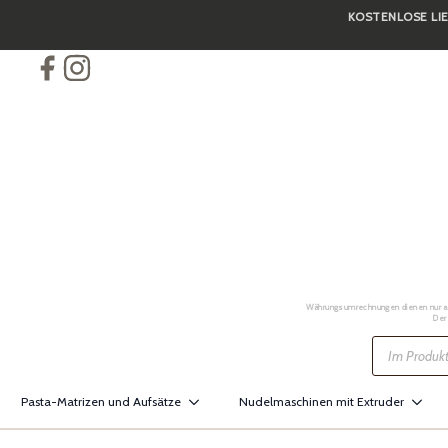
KOSTENLOSE LIE
Skip
to
main
content
Währungsumrechnungen dienen nur als 
Der
Products
search
Pasta-Matrizen und Aufsätze
Nudelmaschinen mit Extruder