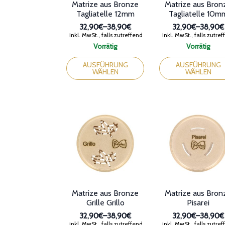
Matrize aus Bronze
Matrize aus Bron
Tagliatelle 12mm
Tagliatelle 10m
32,90€
–
38,90€
32,90€
–
38,90€
Preisspanne:
Preissp
inkl. MwSt., falls zutreffend
inkl. MwSt., falls zutre
32,90€
32,90€
Vorrätig
Vorrätig
bis
bis
Dieses
Dieses
38,90€
38,90€
Produkt
Produkt
AUSFÜHRUNG
AUSFÜHRUNG
WÄHLEN
WÄHLEN
weist
weist
mehrere
mehrere
Varianten
Varianten
auf.
auf.
Die
Die
Optionen
Optionen
können
können
auf
auf
der
der
Produktseite
Produktseite
gewählt
gewählt
werden
werden
Matrize aus Bronze
Matrize aus Bron
Grille Grillo
Pisarei
32,90€
–
38,90€
32,90€
–
38,90€
Preisspanne:
Preissp
inkl. MwSt., falls zutreffend
inkl. MwSt., falls zutre