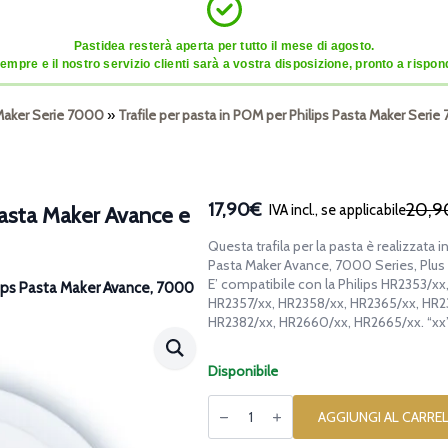
Pastidea resterà aperta per tutto il mese di agosto.
mpre e il nostro servizio clienti sarà a vostra disposizione, pronto a risponde
a Maker Serie 7000
»
Trafile per pasta in POM per Philips Pasta Maker Seri
17,90€
20,9
IVA incl., se applicabile
 Pasta Maker Avance e
Il
Il
prezzo
prezzo
Questa trafila per la pasta è realizzata 
originale
attuale
Pasta Maker Avance, 7000 Series, Plus 
era:
è:
E’ compatibile con la Philips HR2353/x
ilips Pasta Maker Avance, 7000
HR2357/xx, HR2358/xx, HR2365/xx, HR2
20,90€.
17,90€.
HR2382/xx, HR2660/xx, HR2665/xx. “xx”
Disponibile
Trafila
in
AGGIUNGI AL CARRE
POM
Sirena