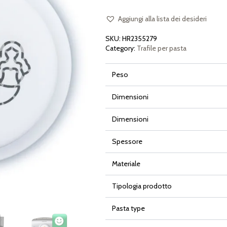
per
Philips
Pasta
Aggiungi alla lista dei desideri
Maker
Avance
SKU:
HR2355279
e
Serie
Category:
Trafile per pasta
7000
quantità
Peso
Dimensioni
Dimensioni
Spessore
Materiale
Tipologia prodotto
Pasta type