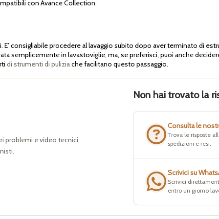
mpatibili con Avance Collection.
i. E’ consigliabile procedere al lavaggio subito dopo aver terminato di estru
avata semplicemente in lavastoviglie, ma, se preferisci, puoi anche decidere
rti
di strumenti di pulizia
che facilitano questo passaggio.
Non hai trovato la ri
Consulta le nost
Trova le risposte a
dei problemi e video tecnici
spedizioni e resi.
nisti.
Scrivici su What
Scrivici direttament
entro un giorno lav