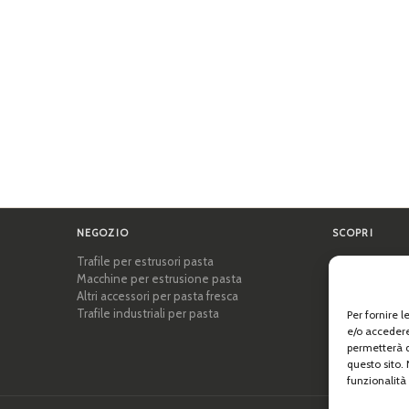
NEGOZIO
SCOPRI
Trafile per estrusori pasta
Certificazioni
Macchine per estrusione pasta
Accademia del
Altri accessori per pasta fresca
Consigli e gui
Trafile industriali per pasta
Ricette
Per fornire 
Professionisti
e/o accedere
Chi siamo
permetterà d
questo sito.
funzionalità 