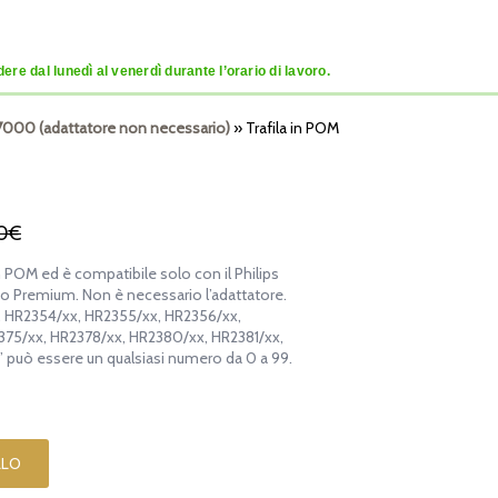
re dal lunedì al venerdì durante l’orario di lavoro.
e 7000 (adattatore non necessario)
»
Trafila in POM
0€
in POM ed è compatibile solo con il Philips
o Premium. Non è necessario l’adattatore.
x, HR2354/xx, HR2355/xx, HR2356/xx,
375/xx, HR2378/xx, HR2380/xx, HR2381/xx,
 può essere un qualsiasi numero da 0 a 99.
LLO