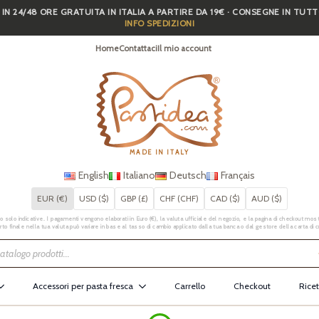
 IN 24/48 ORE GRATUITA IN ITALIA A PARTIRE DA 19€ · CONSEGNE IN TUT
INFO SPEDIZIONI
Home
Contattaci
Il mio account
MADE IN ITALY
English
Italiano
Deutsch
Français
EUR (€)
USD ($)
GBP (£)
CHF (CHF)
CAD ($)
AUD ($)
 solo indicative. I pagamenti vengono elaborati in Euro (€), la valuta ufficiale del negozio, e la pagina di checkout mostr
rto finale nella tua valuta può variare in base al tasso di cambio applicato dalla tua banca o dal gestore della carta di c
Accessori per pasta fresca
Carrello
Checkout
Ricet