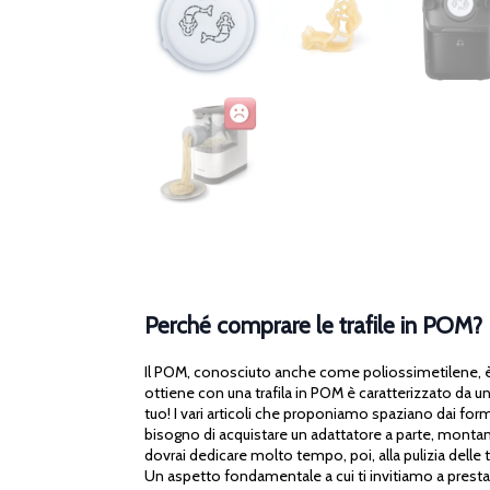
Perché comprare le trafile in POM?
Il POM, conosciuto anche come poliossimetilene, è un
ottiene con una trafila in POM è caratterizzato da u
tuo! I vari articoli che proponiamo spaziano dai formati
bisogno di acquistare un adattatore a parte, montando
dovrai dedicare molto tempo, poi, alla pulizia delle t
Un aspetto fondamentale a cui ti invitiamo a prestare 