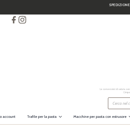
SPEDIZIONE
Skip
to
main
content
Le conversioni di valuta sono
L’impo
Ricerca
prodotti
io account
Trafile per la pasta
Macchine per pasta con estrusore