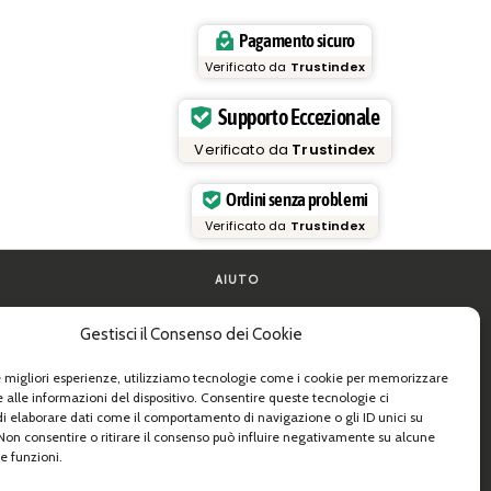
Pagamento sicuro
Verificato da
Trustindex
Supporto Eccezionale
Verificato da
Trustindex
Ordini senza problemi
Verificato da
Trustindex
AIUTO
FAQ e supporto
Gestisci il Consenso dei Cookie
la pasta
Contattaci
de pratiche
Newsletter
Info spedizioni
le migliori esperienze, utilizziamo tecnologie come i cookie per memorizzare
 e B2B
Resi
 alle informazioni del dispositivo. Consentire queste tecnologie ci
i elaborare dati come il comportamento di navigazione o gli ID unici su
 Non consentire o ritirare il consenso può influire negativamente su alcune
e funzioni.