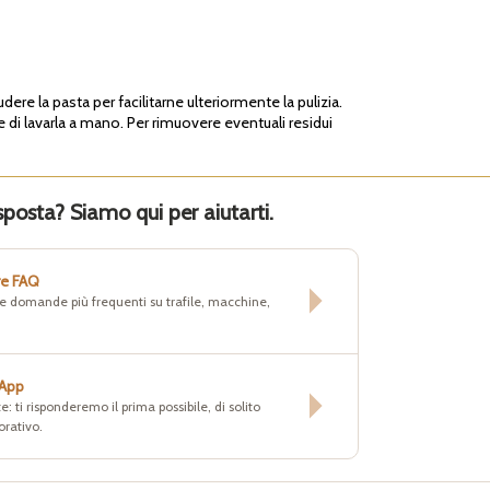
dere la pasta per facilitarne ulteriormente la pulizia.
 di lavarla a mano. Per rimuovere eventuali residui
sposta? Siamo qui per aiutarti.
re FAQ
lle domande più frequenti su trafile, macchine,
sApp
e: ti risponderemo il prima possibile, di solito
orativo.