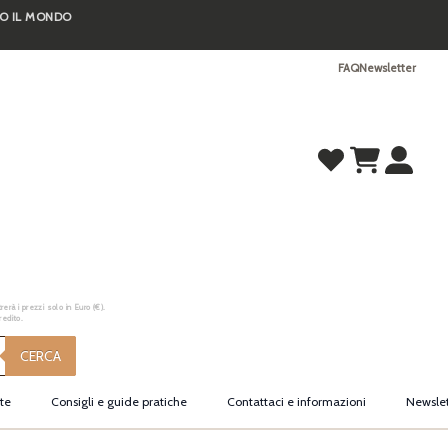
TO IL MONDO
FAQ
Newsletter
erà i prezzi solo in Euro (€).
redito.
CERCA
te
Consigli e guide pratiche
Contattaci e informazioni
Newslet