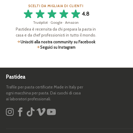
SCELTI DA MIGLIAIA DI CLIENTI
4.8
Trustpilot · Google · Amazon
Pastidea è recensita da chi prepara la pasta in
casa e da chef professionisti in tutto il mondo.
Unisciti alla nostra community su Facebook
Seguici su Instagram
Pastidea
Trafile per pasta certificate Made in Italy per
ogni macchina per pasta. Dai cuochi di casa
ai laboratori professionali.