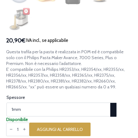
20,90€
IVA incl., se applicabile
Questa trafila per la pasta è realizzata in POM ed è compatibile
solo con il Philips Pasta Maker Avance, 7000 Series, Plus o
Premium. Non è necessario l’adattatore.
E’ compatibile con la Philips HR2353/xx, HR2354/xx, HR2355/xx,
HR2356/xx, HR2357/xx, HR2358/xx, HR2365/xx, HR2375/xx,
HR2378/xx, HR2380/xx, HR2381/xx, HR2382/xx, HR2660/xx,
HR2665/xx. “xx” può essere un qualsiasi numero da 0 a 99.
Spessore
Disponibile
Trafila
in
AGGIUNGI AL CARRELLO
POM
Pappardelle