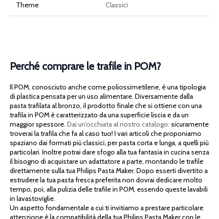
Theme
Classici
Perché comprare le trafile in POM?
Il POM, conosciuto anche come poliossimetilene, è una tipologia
di plastica pensata per un uso alimentare. Diversamente dalla
pasta trafilata al bronzo, il prodotto finale che si ottiene con una
trafila in POM è caratterizzato da una superficie liscia e da un
maggior spessore.
Dai un’occhiata al nostro catalogo:
sicuramente
troverai la trafila che fa al caso tuo! I vari articoli che proponiamo
spaziano dai formati più classici, per pasta corta e lunga, a quelli più
particolari. Inoltre potrai dare sfogo alla tua fantasia in cucina senza
il bisogno di acquistare un adattatore a parte, montando le trafile
direttamente sulla tua Philips Pasta Maker. Dopo esserti divertito a
estrudere la tua pasta fresca preferita non dovrai dedicare molto
tempo, poi, alla pulizia delle trafile in POM, essendo queste lavabili
in lavastoviglie.
Un aspetto fondamentale a cui ti invitiamo a prestare particolare
attenzione è la compatibilità della tua Philips Pasta Maker con le