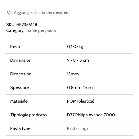
15mm
per
Philips
Aggiungi alla lista dei desideri
Pasta
Maker
SKU:
HR2355148
Avance
e
Category:
Trafile per pasta
Serie
7000
quantità
Peso
0,150 kg
Dimensioni
9 × 8 × 5 cm
Dimensioni
15mm
Spessore
0.8mm, 1mm
Materiale
POM (plastica)
Tipologia prodotto
D77 Philips Avance 7000
Pasta type
Pasta lunga