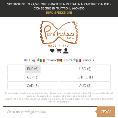
SPEDIZIONE IN 24/48 ORE GRATUITA IN ITALIA A PARTIRE DA 19€ ·
Skip
CONSEGNE IN TUTTO IL MONDO
to
INFO SPEDIZIONI
main
content
MADE IN ITALY
English
Italiano
Deutsch
Français
EUR (€)
USD ($)
GBP (£)
CHF (CHF)
CAD ($)
AUD ($)
Le conversioni di valuta sono solo indicative. I pagamenti vengono elaborati in Euro (€), la valuta ufficiale del
negozio, e la pagina di checkout mostrerà i prezzi solo in Euro (€).
L’importo finale nella tua valuta può variare in base al tasso di cambio applicato dalla tua banca o dal gestore
della carta di credito.
Ricerca
prodotti
CERCA