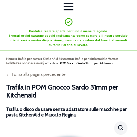
Pastidea resterà aperta per tutto il mese di agosto.
I vostri ordini saranno spediti rapidamente come sempre e il nostro servizio
clienti sarà a vostra disposizione, pronto a rispondere dal lunedì al venerdì
durante l’orario di lavoro.
Home
»
Trafile per pasta
»
KitchenAid & Marcato
»
Trafile per KitchenAid e Marcato
(adattatore non necessario)
»
Trafila in POM Gnocco Sardo 31mm per Kitchenaid
← Torna alla pagina precedente
Trafila in POM Gnocco Sardo 31mm per
Kitchenaid
Trafila o disco da usare senza adattatore sulle macchine per
pasta KitchenAid e Marcato Regina