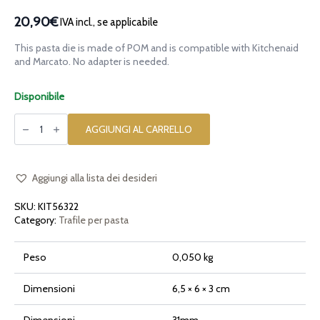
20,90€
IVA incl., se applicabile
This pasta die is made of POM and is compatible with Kitchenaid
and Marcato. No adapter is needed.
Disponibile
Trafila
in
AGGIUNGI AL CARRELLO
POM
Gnocco
Sardo
31mm
per
Aggiungi alla lista dei desideri
Kitchenaid
quantità
SKU:
KIT56322
Category:
Trafile per pasta
Peso
0,050 kg
Dimensioni
6,5 × 6 × 3 cm
Dimensioni
31mm