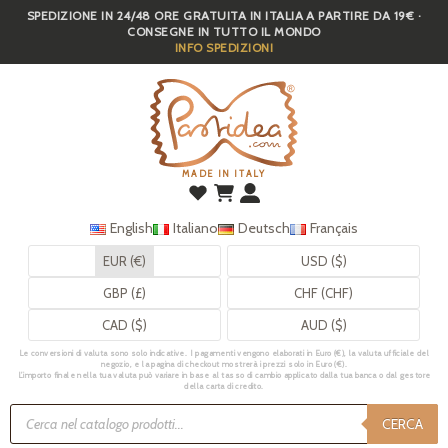
SPEDIZIONE IN 24/48 ORE GRATUITA IN ITALIA A PARTIRE DA 19€ ·
Skip
CONSEGNE IN TUTTO IL MONDO
to
INFO SPEDIZIONI
main
content
MADE IN ITALY
English
Italiano
Deutsch
Français
EUR (€)
USD ($)
GBP (£)
CHF (CHF)
CAD ($)
AUD ($)
Le conversioni di valuta sono solo indicative. I pagamenti vengono elaborati in Euro (€), la valuta ufficiale del
negozio, e la pagina di checkout mostrerà i prezzi solo in Euro (€).
L’importo finale nella tua valuta può variare in base al tasso di cambio applicato dalla tua banca o dal gestore
della carta di credito.
Ricerca
prodotti
CERCA