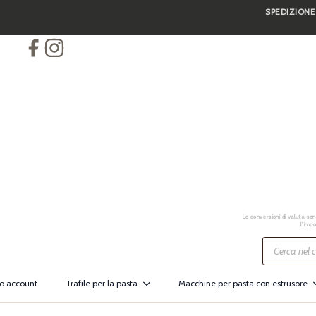
SPEDIZIONE
Skip
to
main
content
Le conversioni di valuta sono
L’impo
Ricerca
prodotti
io account
Trafile per la pasta
Macchine per pasta con estrusore