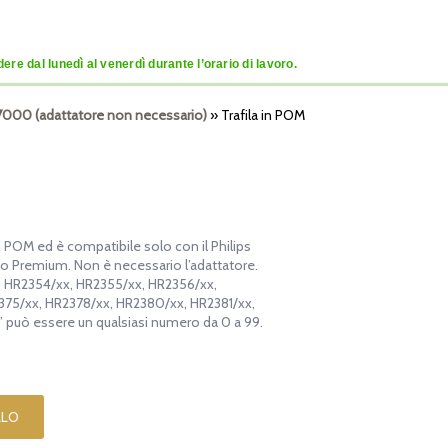
re dal lunedì al venerdì durante l’orario di lavoro.
e 7000 (adattatore non necessario)
»
Trafila in POM
in POM ed è compatibile solo con il Philips
o Premium. Non è necessario l’adattatore.
x, HR2354/xx, HR2355/xx, HR2356/xx,
375/xx, HR2378/xx, HR2380/xx, HR2381/xx,
 può essere un qualsiasi numero da 0 a 99.
LLO