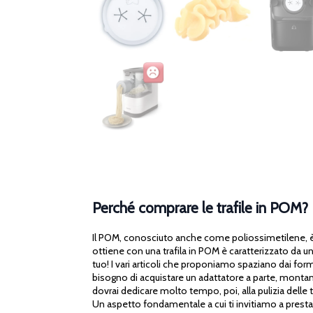
Perché comprare le trafile in POM?
Il POM, conosciuto anche come poliossimetilene, è un
ottiene con una trafila in POM è caratterizzato da u
tuo! I vari articoli che proponiamo spaziano dai formati
bisogno di acquistare un adattatore a parte, montando
dovrai dedicare molto tempo, poi, alla pulizia delle t
Un aspetto fondamentale a cui ti invitiamo a prestare 