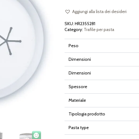
per
Philips
Pasta
Aggiungi alla lista dei desideri
Maker
Avance
SKU:
HR2355281
e
Serie
Category:
Trafile per pasta
7000
quantità
Peso
Dimensioni
Dimensioni
Spessore
Materiale
Tipologia prodotto
Pasta type