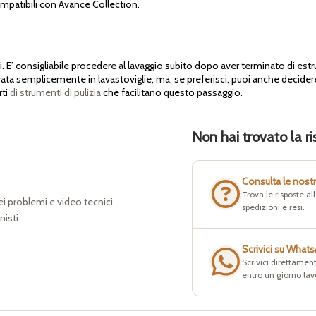
mpatibili con Avance Collection.
i. E’ consigliabile procedere al lavaggio subito dopo aver terminato di estru
avata semplicemente in lavastoviglie, ma, se preferisci, puoi anche decidere
rti
di strumenti di pulizia
che facilitano questo passaggio.
Non hai trovato la ri
Consulta le nost
Trova le risposte a
dei problemi e video tecnici
spedizioni e resi.
nisti.
Scrivici su What
Scrivici direttament
entro un giorno lav