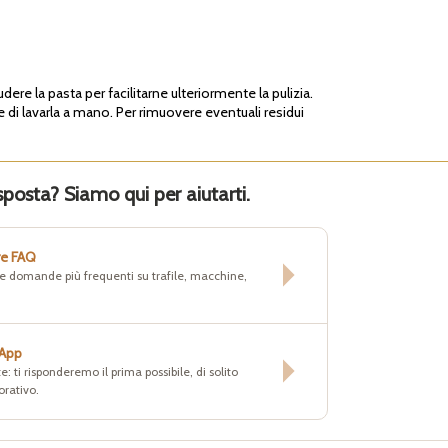
dere la pasta per facilitarne ulteriormente la pulizia.
 di lavarla a mano. Per rimuovere eventuali residui
sposta? Siamo qui per aiutarti.
re FAQ
lle domande più frequenti su trafile, macchine,
sApp
e: ti risponderemo il prima possibile, di solito
orativo.