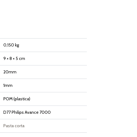
0,150 kg
9 × 8 × 5 cm
20mm
1mm
POM (plastica)
D77 Philips Avance 7000
Pasta corta