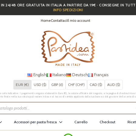
 IN 24/48 ORE GRATUITA IN ITALIA A PARTIRE DA 19€ · CONSEGNE IN TUT
INFO SPEDIZIONI
Home
Contattaci
Il mio account
MADE IN ITALY
English
Italiano
Deutsch
Français
EUR (€)
USD ($)
GBP (£)
CHF (CHF)
CAD ($)
AUD ($)
 solo indicative. I pagamenti vengono elaborati in Euro (€), la valuta ufficiale del negozio, e la pagina di checkout mostr
rto finale nella tua valuta può variare in base al tasso di cambio applicato dalla tua banca o dal gestore della carta di c
Accessori per pasta fresca
Carrello
Checkout
Ricet