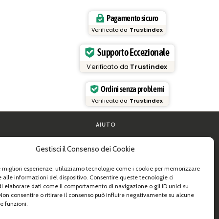
Pagamento sicuro
Verificato da
Trustindex
Supporto Eccezionale
Verificato da
Trustindex
Ordini senza problemi
Verificato da
Trustindex
AIUTO
FAQ e supporto
Gestisci il Consenso dei Cookie
la pasta
Contattaci
de pratiche
Newsletter
Info spedizioni
le migliori esperienze, utilizziamo tecnologie come i cookie per memorizzare
 e B2B
Resi
 alle informazioni del dispositivo. Consentire queste tecnologie ci
i elaborare dati come il comportamento di navigazione o gli ID unici su
 Non consentire o ritirare il consenso può influire negativamente su alcune
e funzioni.