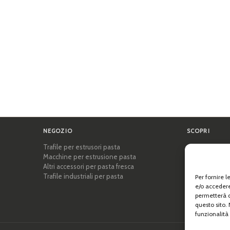
NEGOZIO
SCOPRI
Trafile per estrusori pasta
Certificazioni
Macchine per estrusione pasta
Accademia del
Altri accessori per pasta fresca
Consigli e gui
Trafile industriali per pasta
Ricette
Per fornire 
Professionisti
e/o accedere
Chi siamo
permetterà d
questo sito.
funzionalità 