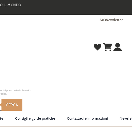
TO IL MONDO
FAQ
Newsletter
erà i prezzi solo in Euro (€).
redito.
CERCA
te
Consigli e guide pratiche
Contattaci e informazioni
Newslet