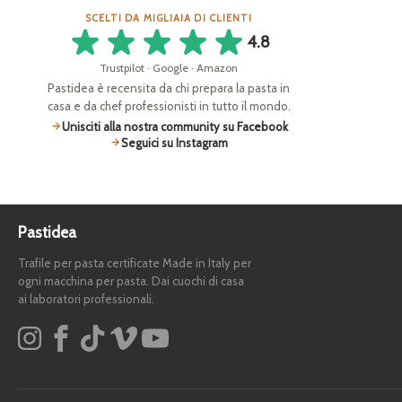
SCELTI DA MIGLIAIA DI CLIENTI
4.8
Trustpilot · Google · Amazon
Pastidea è recensita da chi prepara la pasta in
casa e da chef professionisti in tutto il mondo.
Unisciti alla nostra community su Facebook
Seguici su Instagram
Pastidea
Trafile per pasta certificate Made in Italy per
ogni macchina per pasta. Dai cuochi di casa
ai laboratori professionali.