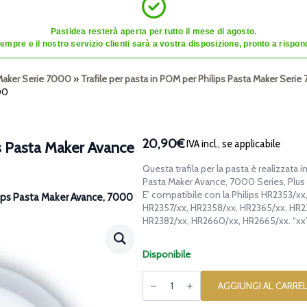
Pastidea resterà aperta per tutto il mese di agosto.
mpre e il nostro servizio clienti sarà a vostra disposizione, pronto a risponde
a Maker Serie 7000
»
Trafile per pasta in POM per Philips Pasta Maker Seri
000
20,90€
IVA incl., se applicabile
ips Pasta Maker Avance
Questa trafila per la pasta è realizzata 
Pasta Maker Avance, 7000 Series, Plus 
E’ compatibile con la Philips HR2353/x
ilips Pasta Maker Avance, 7000
HR2357/xx, HR2358/xx, HR2365/xx, HR2
HR2382/xx, HR2660/xx, HR2665/xx. “xx”
Disponibile
Trafila
in
AGGIUNGI AL CARRE
POM
Friggitelli