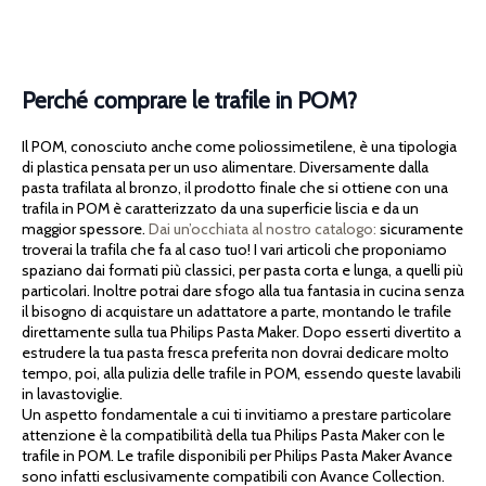
Perché comprare le trafile in POM?
Il POM, conosciuto anche come poliossimetilene, è una tipologia
di plastica pensata per un uso alimentare. Diversamente dalla
pasta trafilata al bronzo, il prodotto finale che si ottiene con una
trafila in POM è caratterizzato da una superficie liscia e da un
maggior spessore.
Dai un’occhiata al nostro catalogo:
sicuramente
troverai la trafila che fa al caso tuo! I vari articoli che proponiamo
spaziano dai formati più classici, per pasta corta e lunga, a quelli più
particolari. Inoltre potrai dare sfogo alla tua fantasia in cucina senza
il bisogno di acquistare un adattatore a parte, montando le trafile
direttamente sulla tua Philips Pasta Maker. Dopo esserti divertito a
estrudere la tua pasta fresca preferita non dovrai dedicare molto
tempo, poi, alla pulizia delle trafile in POM, essendo queste lavabili
in lavastoviglie.
Un aspetto fondamentale a cui ti invitiamo a prestare particolare
attenzione è la compatibilità della tua Philips Pasta Maker con le
trafile in POM. Le trafile disponibili per Philips Pasta Maker Avance
sono infatti esclusivamente compatibili con Avance Collection.