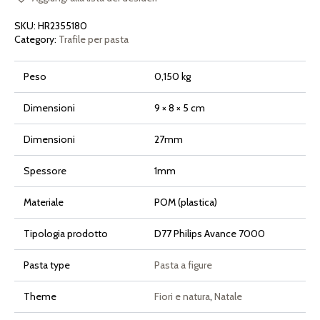
Philips
Pasta
SKU:
HR2355180
Maker
Avance
Category:
Trafile per pasta
e
Serie
7000
Peso
0,150 kg
quantità
Dimensioni
9 × 8 × 5 cm
Dimensioni
27mm
Spessore
1mm
Materiale
POM (plastica)
Tipologia prodotto
D77 Philips Avance 7000
Pasta type
Pasta a figure
Theme
Fiori e natura
,
Natale