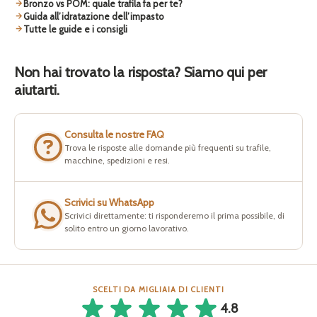
Bronzo vs POM: quale trafila fa per te?
Guida all’idratazione dell’impasto
Tutte le guide e i consigli
Non hai trovato la risposta? Siamo qui per
aiutarti.
Consulta le nostre FAQ
Trova le risposte alle domande più frequenti su trafile,
macchine, spedizioni e resi.
Scrivici su WhatsApp
Scrivici direttamente: ti risponderemo il prima possibile, di
solito entro un giorno lavorativo.
SCELTI DA MIGLIAIA DI CLIENTI
4.8