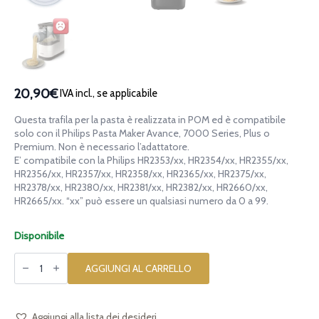
20,90€
IVA incl., se applicabile
Questa trafila per la pasta è realizzata in POM ed è compatibile
solo con il Philips Pasta Maker Avance, 7000 Series, Plus o
Premium. Non è necessario l’adattatore.
E’ compatibile con la Philips HR2353/xx, HR2354/xx, HR2355/xx,
HR2356/xx, HR2357/xx, HR2358/xx, HR2365/xx, HR2375/xx,
HR2378/xx, HR2380/xx, HR2381/xx, HR2382/xx, HR2660/xx,
HR2665/xx. “xx” può essere un qualsiasi numero da 0 a 99.
Disponibile
Trafila
in
AGGIUNGI AL CARRELLO
POM
Fiocchi
di
Neve
per
Aggiungi alla lista dei desideri