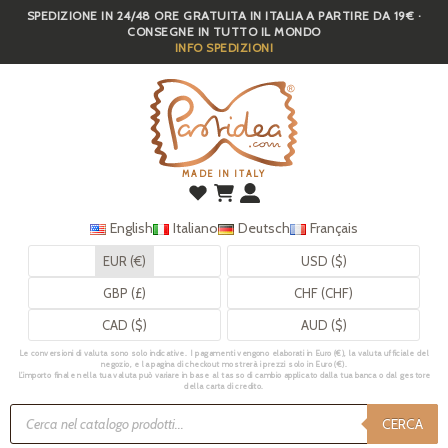
SPEDIZIONE IN 24/48 ORE GRATUITA IN ITALIA A PARTIRE DA 19€ ·
Skip
CONSEGNE IN TUTTO IL MONDO
to
INFO SPEDIZIONI
main
content
MADE IN ITALY
English
Italiano
Deutsch
Français
EUR (€)
USD ($)
GBP (£)
CHF (CHF)
CAD ($)
AUD ($)
Le conversioni di valuta sono solo indicative. I pagamenti vengono elaborati in Euro (€), la valuta ufficiale del
negozio, e la pagina di checkout mostrerà i prezzi solo in Euro (€).
L’importo finale nella tua valuta può variare in base al tasso di cambio applicato dalla tua banca o dal gestore
della carta di credito.
Ricerca
prodotti
CERCA