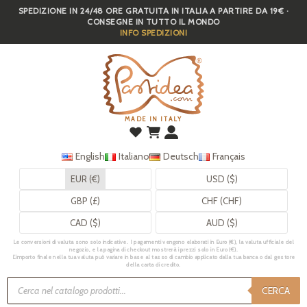
SPEDIZIONE IN 24/48 ORE GRATUITA IN ITALIA A PARTIRE DA 19€ ·
Skip
CONSEGNE IN TUTTO IL MONDO
to
INFO SPEDIZIONI
main
content
MADE IN ITALY
English
Italiano
Deutsch
Français
EUR (€)
USD ($)
GBP (£)
CHF (CHF)
CAD ($)
AUD ($)
Le conversioni di valuta sono solo indicative. I pagamenti vengono elaborati in Euro (€), la valuta ufficiale del
negozio, e la pagina di checkout mostrerà i prezzi solo in Euro (€).
L’importo finale nella tua valuta può variare in base al tasso di cambio applicato dalla tua banca o dal gestore
della carta di credito.
Ricerca
prodotti
CERCA