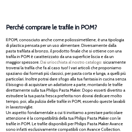
Perché comprare le trafile in POM?
Il POM, conosciuto anche come poliossimetilene, è una tipologia
di plastica pensata per un uso alimentare. Diversamente dalla
pasta trafilata al bronzo, il prodotto finale che si ottiene con una
trafila in POM è caratterizzato da una superficie liscia e da un
maggior spessore.
Dai un’occhiata al nostro catalogo:
sicuramente
troverai la trafila che fa al caso tuo! I vari articoli che proponiamo
spaziano dai formati più classici, per pasta corta e lunga, a quelli più
particolari. Inoltre potrai dare sfogo alla tua fantasia in cucina senza
il bisogno di acquistare un adattatore a parte, montando le trafile
direttamente sulla tua Philips Pasta Maker. Dopo esserti divertito a
estrudere la tua pasta fresca preferita non dovrai dedicare molto
tempo, poi, alla pulizia delle trafile in POM, essendo queste lavabili
in lavastoviglie.
Un aspetto fondamentale a cui ti invitiamo a prestare particolare
attenzione è la compatibilità della tua Philips Pasta Maker con le
trafile in POM. Le trafile disponibili per Philips Pasta Maker Avance
sono infatti esclusivamente compatibili con Avance Collection.