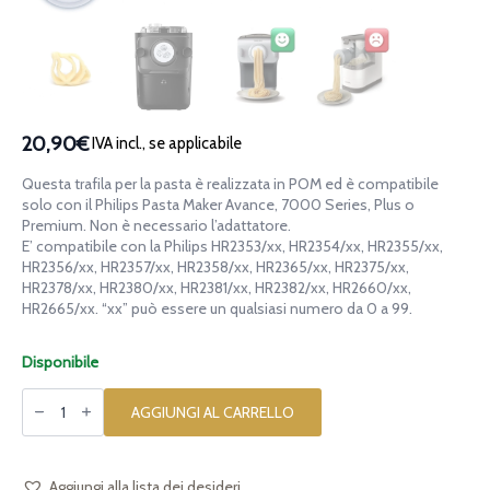
20,90€
IVA incl., se applicabile
Questa trafila per la pasta è realizzata in POM ed è compatibile
solo con il Philips Pasta Maker Avance, 7000 Series, Plus o
Premium. Non è necessario l’adattatore.
E’ compatibile con la Philips HR2353/xx, HR2354/xx, HR2355/xx,
HR2356/xx, HR2357/xx, HR2358/xx, HR2365/xx, HR2375/xx,
HR2378/xx, HR2380/xx, HR2381/xx, HR2382/xx, HR2660/xx,
HR2665/xx. “xx” può essere un qualsiasi numero da 0 a 99.
Disponibile
Trafila
in
AGGIUNGI AL CARRELLO
POM
Estate
Mare
per
Philips
Aggiungi alla lista dei desideri