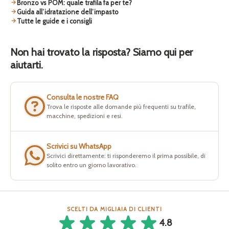
Bronzo vs POM: quale trafila fa per te?
Guida all’idratazione dell’impasto
Tutte le guide e i consigli
Non hai trovato la risposta? Siamo qui per
aiutarti.
Consulta le nostre FAQ
Trova le risposte alle domande più frequenti su trafile,
macchine, spedizioni e resi.
Scrivici su WhatsApp
Scrivici direttamente: ti risponderemo il prima possibile, di
solito entro un giorno lavorativo.
SCELTI DA MIGLIAIA DI CLIENTI
4.8