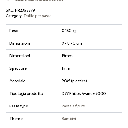
Pasta
Maker
SKU:
HR2355379
Avance
e
Category:
Trafile per pasta
Serie
7000
quantità
Peso
0,150 kg
Dimensioni
9 × 8 × 5 cm
Dimensioni
19mm
Spessore
1mm
Materiale
POM (plastica)
Tipologia prodotto
D77 Philips Avance 7000
Pasta type
Pasta a figure
Theme
Bambini