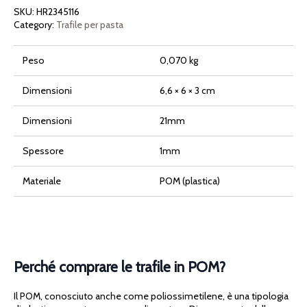
Pasta
SKU:
HR2345116
Maker
Viva
Category:
Trafile per pasta
quantità
Peso
0,070 kg
Dimensioni
6,6 × 6 × 3 cm
Dimensioni
21mm
Spessore
1mm
Materiale
POM (plastica)
Perché comprare le trafile in POM?
Il POM, conosciuto anche come poliossimetilene, è una tipologia