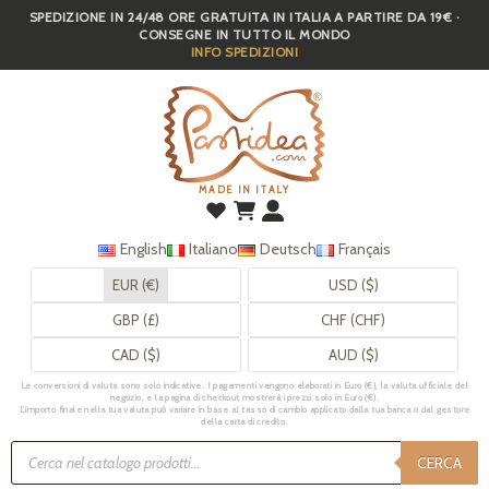
SPEDIZIONE IN 24/48 ORE GRATUITA IN ITALIA A PARTIRE DA 19€ ·
Skip
CONSEGNE IN TUTTO IL MONDO
to
INFO SPEDIZIONI
main
content
MADE IN ITALY
English
Italiano
Deutsch
Français
EUR (€)
USD ($)
GBP (£)
CHF (CHF)
CAD ($)
AUD ($)
Le conversioni di valuta sono solo indicative. I pagamenti vengono elaborati in Euro (€), la valuta ufficiale del
negozio, e la pagina di checkout mostrerà i prezzi solo in Euro (€).
L’importo finale nella tua valuta può variare in base al tasso di cambio applicato dalla tua banca o dal gestore
della carta di credito.
Ricerca
prodotti
CERCA