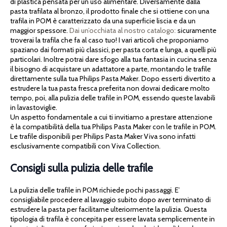
di plastica pensata per un uso alimentare. Diversamente dalla
pasta trafilata al bronzo, il prodotto finale che si ottiene con una
trafila in POM è caratterizzato da una superficie liscia e da un
maggior spessore.
Dai un’occhiata al nostro catalogo:
sicuramente
troverai la trafila che fa al caso tuo! I vari articoli che proponiamo
spaziano dai formati più classici, per pasta corta e lunga, a quelli più
particolari. Inoltre potrai dare sfogo alla tua fantasia in cucina senza
il bisogno di acquistare un adattatore a parte, montando le trafile
direttamente sulla tua Philips Pasta Maker. Dopo esserti divertito a
estrudere la tua pasta fresca preferita non dovrai dedicare molto
tempo, poi, alla pulizia delle trafile in POM, essendo queste lavabili
in lavastoviglie.
Un aspetto fondamentale a cui ti invitiamo a prestare attenzione
è la compatibilità della tua Philips Pasta Maker con le trafile in POM.
Le trafile disponibili per Philips Pasta Maker Viva sono infatti
esclusivamente compatibili con Viva Collection.
Consigli sulla pulizia delle trafile
La pulizia delle trafile in POM richiede pochi passaggi. E’
consigliabile procedere al lavaggio subito dopo aver terminato di
estrudere la pasta per facilitarne ulteriormente la pulizia. Questa
tipologia di trafila è concepita per essere lavata semplicemente in