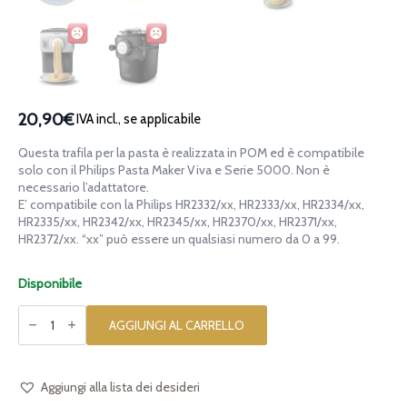
20,90€
IVA incl., se applicabile
Questa trafila per la pasta è realizzata in POM ed è compatibile
solo con il Philips Pasta Maker Viva e Serie 5000. Non è
necessario l’adattatore.
E’ compatibile con la Philips HR2332/xx, HR2333/xx, HR2334/xx,
HR2335/xx, HR2342/xx, HR2345/xx, HR2370/xx, HR2371/xx,
HR2372/xx. “xx” può essere un qualsiasi numero da 0 a 99.
Disponibile
Trafila
in
AGGIUNGI AL CARRELLO
POM
Orecchiette
Ridged
21mm
per
Aggiungi alla lista dei desideri
Philips