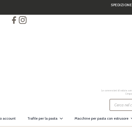
SPEDIZIONE
Skip
to
main
content
Le conversioni di valuta sono
L’impo
Ricerca
prodotti
io account
Trafile per la pasta
Macchine per pasta con estrusore