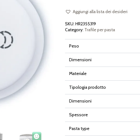
Luna
e
Stelle
Aggiungi alla lista dei desideri
per
Philips
SKU:
HR2355319
Pasta
Maker
Category:
Trafile per pasta
Avance
e
Serie
Peso
7000
quantità
Dimensioni
Materiale
Tipologia prodotto
Dimensioni
Spessore
Pasta type