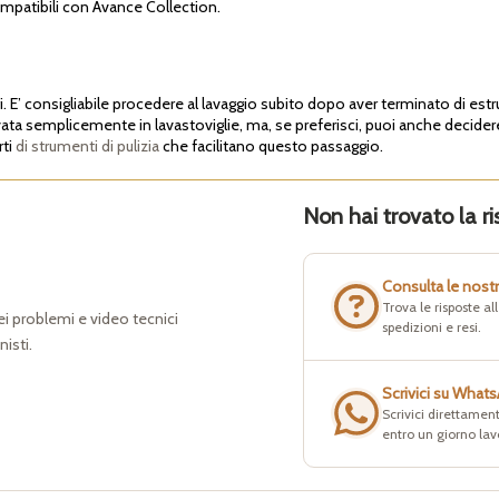
mpatibili con Avance Collection.
i. E’ consigliabile procedere al lavaggio subito dopo aver terminato di estru
avata semplicemente in lavastoviglie, ma, se preferisci, puoi anche decidere
rti
di strumenti di pulizia
che facilitano questo passaggio.
Non hai trovato la ri
Consulta le nost
Trova le risposte a
dei problemi e video tecnici
spedizioni e resi.
nisti.
Scrivici su What
Scrivici direttament
entro un giorno lav