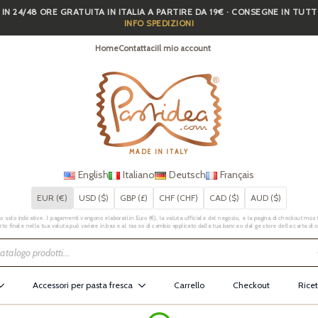
 IN 24/48 ORE GRATUITA IN ITALIA A PARTIRE DA 19€ · CONSEGNE IN TUT
INFO SPEDIZIONI
Home
Contattaci
Il mio account
MADE IN ITALY
English
Italiano
Deutsch
Français
EUR (€)
USD ($)
GBP (£)
CHF (CHF)
CAD ($)
AUD ($)
 solo indicative. I pagamenti vengono elaborati in Euro (€), la valuta ufficiale del negozio, e la pagina di checkout mostr
rto finale nella tua valuta può variare in base al tasso di cambio applicato dalla tua banca o dal gestore della carta di c
Accessori per pasta fresca
Carrello
Checkout
Ricet