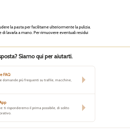
dere la pasta per facilitarne ulteriormente la pulizia.
 di lavarla a mano. Per rimuovere eventuali residui
sposta? Siamo qui per aiutarti.
re FAQ
lle domande più frequenti su trafile, macchine,
sApp
e: ti risponderemo il prima possibile, di solito
orativo.