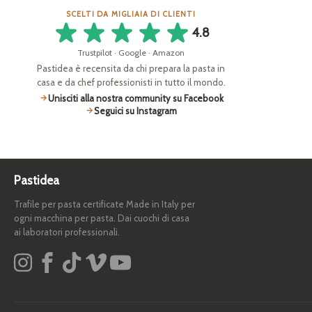
SCELTI DA MIGLIAIA DI CLIENTI
4.8
Trustpilot · Google · Amazon
Pastidea è recensita da chi prepara la pasta in
casa e da chef professionisti in tutto il mondo.
Unisciti alla nostra community su Facebook
Seguici su Instagram
Pastidea
Trafile per pasta certificate Made in Italy per
ogni macchina per pasta. Dai cuochi di casa
ai laboratori professionali.