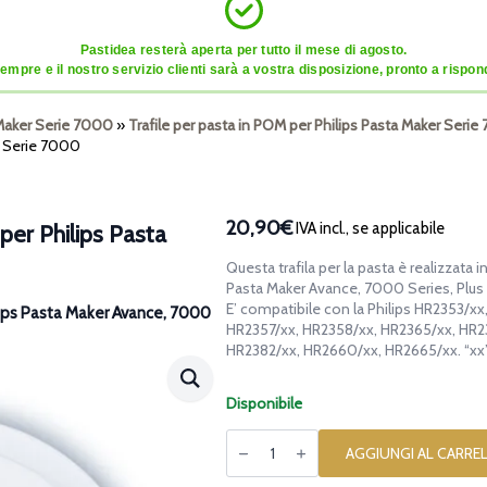
Pastidea resterà aperta per tutto il mese di agosto.
mpre e il nostro servizio clienti sarà a vostra disposizione, pronto a risponde
a Maker Serie 7000
»
Trafile per pasta in POM per Philips Pasta Maker Seri
e Serie 7000
20,90€
IVA incl., se applicabile
per Philips Pasta
Questa trafila per la pasta è realizzata 
Pasta Maker Avance, 7000 Series, Plus 
E’ compatibile con la Philips HR2353/x
ilips Pasta Maker Avance, 7000
HR2357/xx, HR2358/xx, HR2365/xx, HR2
HR2382/xx, HR2660/xx, HR2665/xx. “xx”
Disponibile
Trafila
in
AGGIUNGI AL CARRE
POM
Sole,