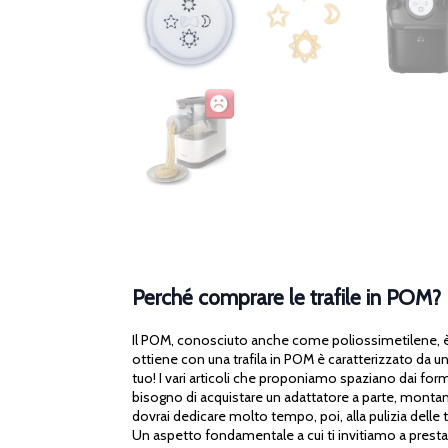
Perché comprare le trafile in POM?
Il POM, conosciuto anche come poliossimetilene, è un
ottiene con una trafila in POM è caratterizzato da u
tuo! I vari articoli che proponiamo spaziano dai formati
bisogno di acquistare un adattatore a parte, montando
dovrai dedicare molto tempo, poi, alla pulizia delle t
Un aspetto fondamentale a cui ti invitiamo a prestare 