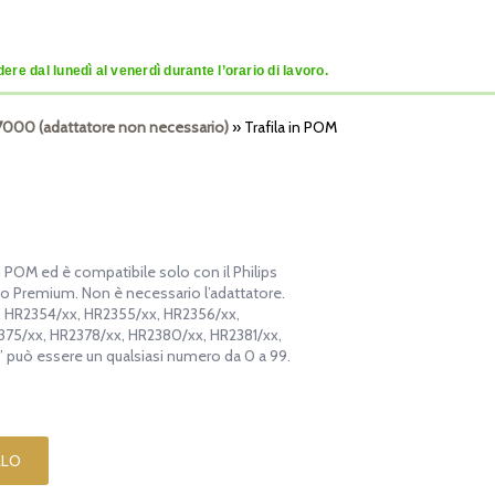
re dal lunedì al venerdì durante l’orario di lavoro.
e 7000 (adattatore non necessario)
»
Trafila in POM
in POM ed è compatibile solo con il Philips
o Premium. Non è necessario l’adattatore.
x, HR2354/xx, HR2355/xx, HR2356/xx,
375/xx, HR2378/xx, HR2380/xx, HR2381/xx,
 può essere un qualsiasi numero da 0 a 99.
LLO