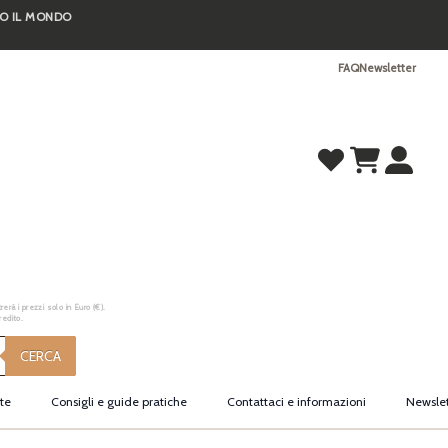
TO IL MONDO
FAQ
Newsletter
erà i prezzi solo in Euro (€).
redito.
CERCA
te
Consigli e guide pratiche
Contattaci e informazioni
Newslet