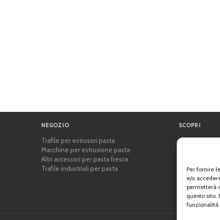
NEGOZIO
SCOPRI
Trafile per estrusori pasta
Certificazioni
Macchine per estrusione pasta
Accademia del
Altri accessori per pasta fresca
Consigli e gui
Trafile industriali per pasta
Ricette
Per fornire 
Professionisti
e/o accedere
Chi siamo
permetterà d
questo sito.
funzionalità 