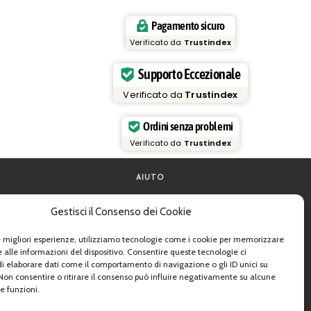
Pagamento sicuro
Verificato da
Trustindex
Supporto Eccezionale
Verificato da
Trustindex
Ordini senza problemi
Verificato da
Trustindex
AIUTO
FAQ e supporto
Gestisci il Consenso dei Cookie
la pasta
Contattaci
de pratiche
Newsletter
Info spedizioni
le migliori esperienze, utilizziamo tecnologie come i cookie per memorizzare
 e B2B
Resi
 alle informazioni del dispositivo. Consentire queste tecnologie ci
i elaborare dati come il comportamento di navigazione o gli ID unici su
 Non consentire o ritirare il consenso può influire negativamente su alcune
e funzioni.