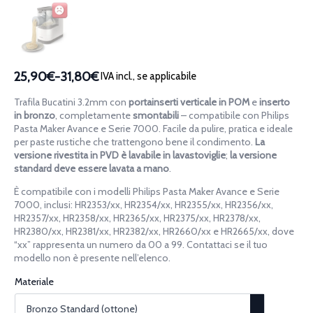
25,90€
-
31,80€
IVA incl., se applicabile
Fascia
di
Trafila Bucatini 3.2mm con
portainserti verticale in POM
e
inserto
prezzo:
in bronzo
, completamente
smontabili
– compatibile con Philips
da
Pasta Maker Avance e Serie 7000. Facile da pulire, pratica e ideale
per paste rustiche che trattengono bene il condimento.
La
25,90€
versione rivestita in PVD è lavabile in lavastoviglie
;
la versione
a
standard deve essere lavata a mano
.
31,80€
È compatibile con i modelli Philips Pasta Maker Avance e Serie
7000, inclusi: HR2353/xx, HR2354/xx, HR2355/xx, HR2356/xx,
HR2357/xx, HR2358/xx, HR2365/xx, HR2375/xx, HR2378/xx,
HR2380/xx, HR2381/xx, HR2382/xx, HR2660/xx e HR2665/xx, dove
“xx” rappresenta un numero da 00 a 99. Contattaci se il tuo
modello non è presente nell’elenco.
Materiale