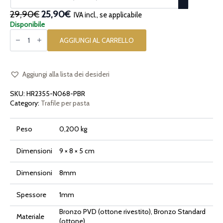
Il
Il
29,90€
25,90€
IVA incl., se applicabile
prezzo
prezzo
Disponibile
Trafila
originale
attuale
in
AGGIUNGI AL CARRELLO
era:
è:
bronzo
e
29,90€.
25,90€.
POM
Bucatini
3.2mm
Aggiungi alla lista dei desideri
per
Philips
SKU:
HR2355-N068-PBR
Pasta
Maker
Category:
Trafile per pasta
Avance
e
Serie
Peso
0,200 kg
7000
quantità
Dimensioni
9 × 8 × 5 cm
Dimensioni
8mm
Spessore
1mm
Bronzo PVD (ottone rivestito), Bronzo Standard
Materiale
(ottone)