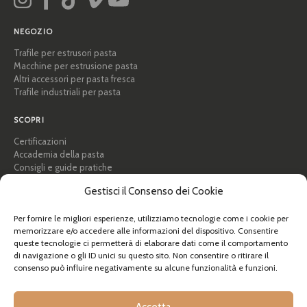
NEGOZIO
Trafile per estrusori pasta
Macchine per estrusione pasta
Altri accessori per pasta fresca
Trafile industriali per pasta
SCOPRI
Certificazioni
Accademia della pasta
Consigli e guide pratiche
Ricette
Gestisci il Consenso dei Cookie
Professionisti e B2B
Chi siamo
Per fornire le migliori esperienze, utilizziamo tecnologie come i cookie per
memorizzare e/o accedere alle informazioni del dispositivo. Consentire
AIUTO
queste tecnologie ci permetterà di elaborare dati come il comportamento
di navigazione o gli ID unici su questo sito. Non consentire o ritirare il
FAQ e supporto
consenso può influire negativamente su alcune funzionalità e funzioni.
Contattaci
Newsletter
Info spedizioni
Accetta