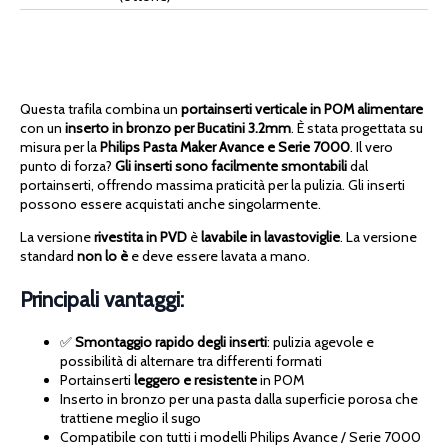
Questa trafila combina un
portainserti verticale in POM alimentare
con un
inserto in bronzo per Bucatini 3.2mm
. È stata progettata su
misura per la
Philips Pasta Maker Avance e Serie 7000
. Il vero
punto di forza?
Gli inserti sono facilmente smontabili
dal
portainserti, offrendo massima praticità per la pulizia. Gli inserti
possono essere acquistati anche singolarmente.
La versione
rivestita in PVD
è
lavabile in lavastoviglie
. La versione
standard
non lo è
e deve essere lavata a mano.
Principali vantaggi:
✅
Smontaggio rapido degli inserti
: pulizia agevole e
possibilità di alternare tra differenti formati
Portainserti
leggero e resistente
in POM
Inserto in bronzo per una pasta dalla superficie porosa che
trattiene meglio il sugo
Compatibile con tutti i modelli Philips Avance / Serie 7000