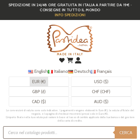
SPEDIZIONE IN 24/48 ORE GRATUITA IN ITALIA A PARTIRE DA 19€ ·
Skip
CONSEGNE IN TUTTO IL MONDO
to
INFO SPEDIZIONI
main
content
MADE IN ITALY
English
Italiano
Deutsch
Français
EUR (€)
USD ($)
GBP (£)
CHF (CHF)
CAD ($)
AUD ($)
Le conversioni di valuta sono solo indicative. I pagamenti vengono elaborati in Euro (€), la valuta ufficiale del
negozio, e la pagina di checkout mostrerà i prezzi solo in Euro (€).
L’importo finale nella tua valuta può variare in base al tasso di cambio applicato dalla tua banca o dal gestore
della carta di credito.
Ricerca
prodotti
CERCA