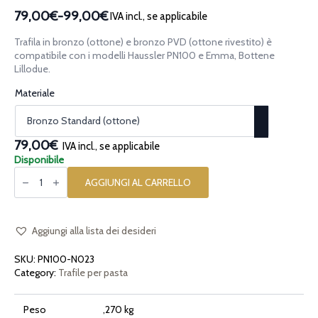
79,00€
-
99,00€
IVA incl., se applicabile
Fascia
di
Trafila in bronzo (ottone) e bronzo PVD (ottone rivestito) è
prezzo:
compatibile con i modelli Haussler PN100 e Emma, Bottene
da
Lillodue.
79,00€
Materiale
a
99,00€
79,00€
IVA incl., se applicabile
Disponibile
Trafila
in
AGGIUNGI AL CARRELLO
bronzo
Casarecce
8mm
per
PN100,
Aggiungi alla lista dei desideri
Emma,
Bottene
SKU:
PN100-N023
Lillodue
quantità
Category:
Trafile per pasta
Peso
,270 kg