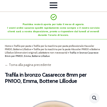
Pastidea resterà aperta per tutto il mese di agosto.
I vostri ordini saranno spediti rapidamente come sempre e il nostro servizio
clienti sarà a vostra disposizione, pronto a rispondere dal lunedì al venerdì
durante l’orario di lavoro.
Home
»
Trafile per pasta
»
Trafile per la macchina per pasta professionale Haussler
PN100, Bottene Lillodue
»
Trafile per la macchina per la pasta Häussler PN100 e Bottene
Lillodue (dimensioni originali, adattatore non necessario)
»
Trafila in bronzo Casarecce
8mm per PN100, Emma, Bottene Lillodue
← Torna alla pagina precedente
Trafila in bronzo Casarecce 8mm per
PN100, Emma, Bottene Lillodue