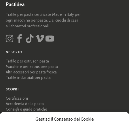
Pastidea
Trafile per pasta certificate Made in Italy per
ogni macchina per pasta. Dai cuochi di casa
ai laboratori professionali.
NEGOZIO
Trafile per estrusori pasta
Macchine per estrusione pasta
Altri accessori per pasta fresca
Trafile industriali per pasta
SCOPRI
Certificazioni
Accademia della pasta
Consigli e guide pratiche
Ricette
Gestisci il Consenso dei Cookie
Professionisti e B2B
Chi siamo