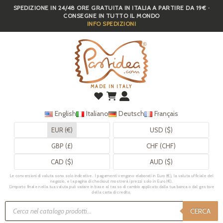
SPEDIZIONE IN 24/48 ORE GRATUITA IN ITALIA A PARTIRE DA 19€ ·
Skip
CONSEGNE IN TUTTO IL MONDO
to
INFO SPEDIZIONI
main
content
MADE IN ITALY
English
Italiano
Deutsch
Français
EUR (€)
USD ($)
GBP (£)
CHF (CHF)
CAD ($)
AUD ($)
Le conversioni di valuta sono solo indicative. I pagamenti vengono elaborati in Euro (€), la valuta ufficiale del
negozio, e la pagina di checkout mostrerà i prezzi solo in Euro (€).
L’importo finale nella tua valuta può variare in base al tasso di cambio applicato dalla tua banca o dal gestore
della carta di credito.
Ricerca
prodotti
CERCA