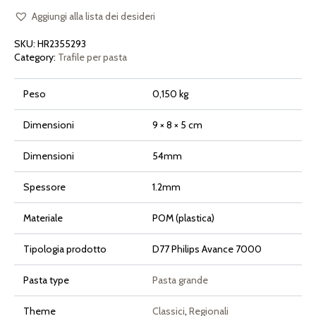
Gigante
Rigato
Aggiungi alla lista dei desideri
per
Philips
SKU:
HR2355293
Pasta
Maker
Category:
Trafile per pasta
Avance
e
Serie
Peso
0,150 kg
7000
quantità
Dimensioni
9 × 8 × 5 cm
Dimensioni
54mm
Spessore
1.2mm
Materiale
POM (plastica)
Tipologia prodotto
D77 Philips Avance 7000
Pasta type
Pasta grande
Theme
Classici
,
Regionali