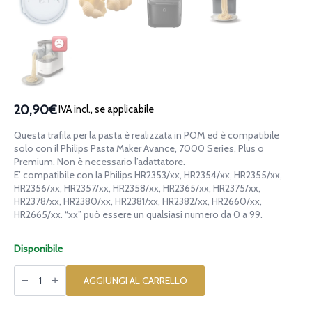
20,90€
IVA incl., se applicabile
Questa trafila per la pasta è realizzata in POM ed è compatibile
solo con il Philips Pasta Maker Avance, 7000 Series, Plus o
Premium. Non è necessario l’adattatore.
E’ compatibile con la Philips HR2353/xx, HR2354/xx, HR2355/xx,
HR2356/xx, HR2357/xx, HR2358/xx, HR2365/xx, HR2375/xx,
HR2378/xx, HR2380/xx, HR2381/xx, HR2382/xx, HR2660/xx,
HR2665/xx. “xx” può essere un qualsiasi numero da 0 a 99.
Disponibile
Trafila
in
AGGIUNGI AL CARRELLO
POM
Gnocco
Napoletano