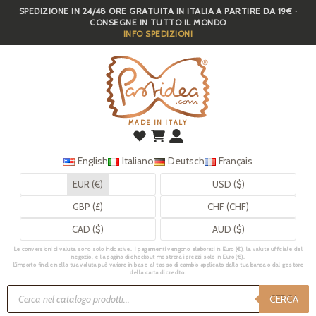
SPEDIZIONE IN 24/48 ORE GRATUITA IN ITALIA A PARTIRE DA 19€ ·
Skip
CONSEGNE IN TUTTO IL MONDO
to
INFO SPEDIZIONI
main
content
MADE IN ITALY
English
Italiano
Deutsch
Français
EUR (€)
USD ($)
GBP (£)
CHF (CHF)
CAD ($)
AUD ($)
Le conversioni di valuta sono solo indicative. I pagamenti vengono elaborati in Euro (€), la valuta ufficiale del
negozio, e la pagina di checkout mostrerà i prezzi solo in Euro (€).
L’importo finale nella tua valuta può variare in base al tasso di cambio applicato dalla tua banca o dal gestore
della carta di credito.
Ricerca
prodotti
CERCA