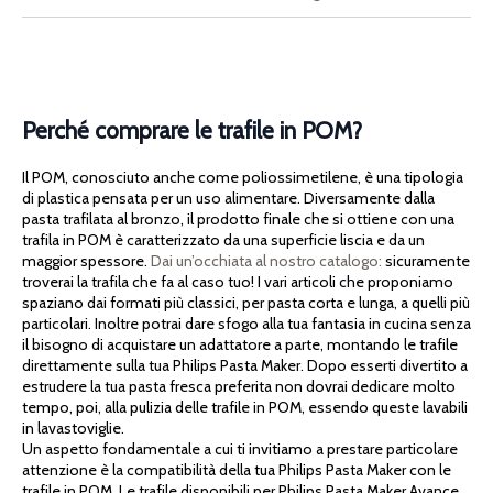
Perché comprare le trafile in POM?
Il POM, conosciuto anche come poliossimetilene, è una tipologia
di plastica pensata per un uso alimentare. Diversamente dalla
pasta trafilata al bronzo, il prodotto finale che si ottiene con una
trafila in POM è caratterizzato da una superficie liscia e da un
maggior spessore.
Dai un’occhiata al nostro catalogo:
sicuramente
troverai la trafila che fa al caso tuo! I vari articoli che proponiamo
spaziano dai formati più classici, per pasta corta e lunga, a quelli più
particolari. Inoltre potrai dare sfogo alla tua fantasia in cucina senza
il bisogno di acquistare un adattatore a parte, montando le trafile
direttamente sulla tua Philips Pasta Maker. Dopo esserti divertito a
estrudere la tua pasta fresca preferita non dovrai dedicare molto
tempo, poi, alla pulizia delle trafile in POM, essendo queste lavabili
in lavastoviglie.
Un aspetto fondamentale a cui ti invitiamo a prestare particolare
attenzione è la compatibilità della tua Philips Pasta Maker con le
trafile in POM. Le trafile disponibili per Philips Pasta Maker Avance