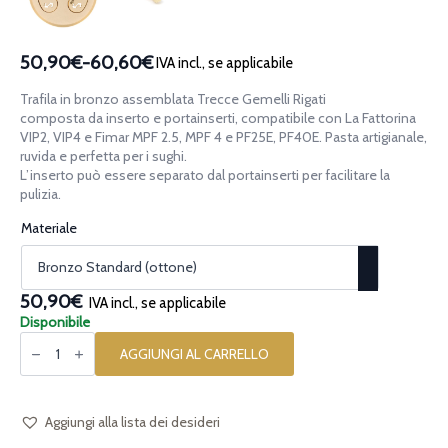
50,90€
-
60,60€
IVA incl., se applicabile
Fascia
di
Trafila in bronzo assemblata Trecce Gemelli Rigati
prezzo:
composta da inserto e portainserti, compatibile con La Fattorina
da
VIP2, VIP4 e Fimar MPF 2.5, MPF 4 e PF25E, PF40E. Pasta artigianale,
ruvida e perfetta per i sughi.
50,90€
L’inserto può essere separato dal portainserti per facilitare la
a
pulizia.
60,60€
Materiale
50,90€
IVA incl., se applicabile
Disponibile
Trafila
assemblata
AGGIUNGI AL CARRELLO
in
bronzo
Trecce
Gemelli
Rigati
Aggiungi alla lista dei desideri
compatibile