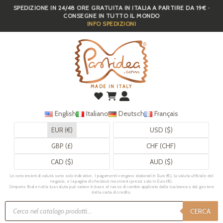
SPEDIZIONE IN 24/48 ORE GRATUITA IN ITALIA A PARTIRE DA 19€ ·
Skip
CONSEGNE IN TUTTO IL MONDO
to
INFO SPEDIZIONI
main
content
MADE IN ITALY
English
Italiano
Deutsch
Français
EUR (€)
USD ($)
GBP (£)
CHF (CHF)
CAD ($)
AUD ($)
Le conversioni di valuta sono solo indicative. I pagamenti vengono elaborati in Euro (€), la valuta ufficiale del
negozio, e la pagina di checkout mostrerà i prezzi solo in Euro (€).
L’importo finale nella tua valuta può variare in base al tasso di cambio applicato dalla tua banca o dal gestore
della carta di credito.
Ricerca
prodotti
CERCA