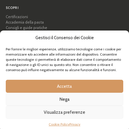
SCOPRI
Certificazioni
Accademia della pasta
Consigli e guide pratiche
Ricette
Gestisci il Consenso dei Cookie
Professionisti e B2B
Chi siamo
Per fornire le migliori esperienze, utilizziamo tecnologie come i cookie per
memorizzare e/o accedere alle informazioni del dispositivo. Consentire
AIUTO
queste tecnologie ci permetterà di elaborare dati come il comportamento
FAQ e supporto
di navigazione o gli ID unici su questo sito. Non consentire o ritirare il
consenso può influire negativamente su alcune funzionalità e funzioni.
Contattaci
Newsletter
Info spedizioni
Accetta
Resi
Nega
© Pastidea è un marchio registrato di Formatre S.R.L.
Visualizza preferenze
Sede legale: Fisti 20, 39036 Badia (BZ), Italia
Partita IVA IT03661850135 — REA BZ 230399 — Capitale sociale 10.000,00€
Sede produttiva e logistica: Via Majet 17, 22030 Caslino d’Erba (CO), Italia
Cookie Policy
Privacy