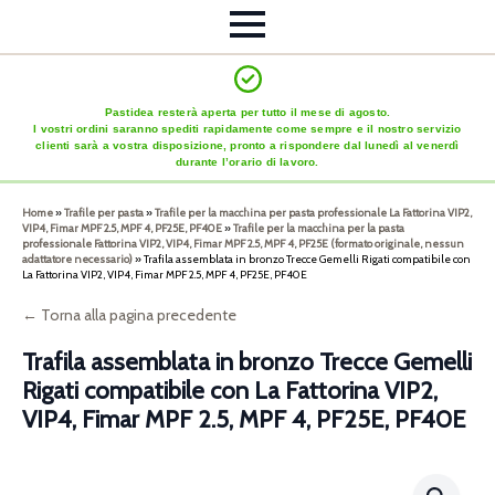
Pastidea resterà aperta per tutto il mese di agosto.
I vostri ordini saranno spediti rapidamente come sempre e il nostro servizio
clienti sarà a vostra disposizione, pronto a rispondere dal lunedì al venerdì
durante l’orario di lavoro.
Home
»
Trafile per pasta
»
Trafile per la macchina per pasta professionale La Fattorina VIP2,
VIP4, Fimar MPF 2.5, MPF 4, PF25E, PF40E
»
Trafile per la macchina per la pasta
professionale Fattorina VIP2, VIP4, Fimar MPF 2.5, MPF 4, PF25E (formato originale, nessun
adattatore necessario)
»
Trafila assemblata in bronzo Trecce Gemelli Rigati compatibile con
La Fattorina VIP2, VIP4, Fimar MPF 2.5, MPF 4, PF25E, PF40E
← Torna alla pagina precedente
Trafila assemblata in bronzo Trecce Gemelli
Rigati compatibile con La Fattorina VIP2,
VIP4, Fimar MPF 2.5, MPF 4, PF25E, PF40E