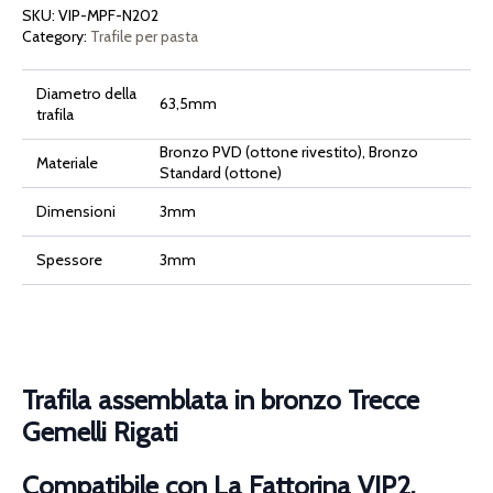
con
SKU:
VIP-MPF-N202
La
Fattorina
Category:
Trafile per pasta
VIP2,
VIP4,
Fimar
Diametro della
MPF
63,5mm
2.5,
trafila
MPF
4,
Bronzo PVD (ottone rivestito), Bronzo
PF25E,
Materiale
PF40E
Standard (ottone)
quantità
Dimensioni
3mm
Spessore
3mm
Trafila assemblata in bronzo Trecce
Gemelli Rigati
Compatibile con La Fattorina VIP2,