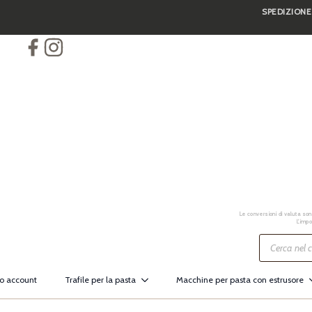
SPEDIZIONE
Skip
to
main
content
Le conversioni di valuta sono
L’impo
Ricerca
prodotti
io account
Trafile per la pasta
Macchine per pasta con estrusore