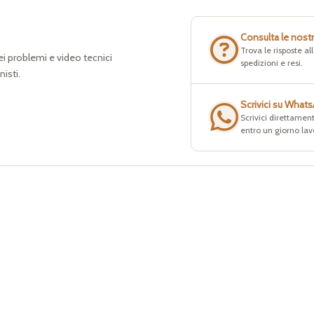
Consulta le nost
Trova le risposte a
dei problemi e video tecnici
spedizioni e resi.
nisti.
Scrivici su What
Scrivici direttament
entro un giorno lav