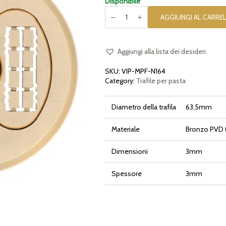
Disponibile
Trafila
assemblata
AGGIUNGI AL CARRE
in
bronzo
Griglia
Mattone
compatibile
Aggiungi alla lista dei desideri
con
La
SKU:
VIP-MPF-N164
Fattorina
VIP2,
Category:
Trafile per pasta
VIP4,
Fimar
MPF
Diametro della trafila
63,5mm
2.5,
MPF
4,
PF25E,
Materiale
Bronzo PVD (
PF40E
quantità
Dimensioni
3mm
Spessore
3mm