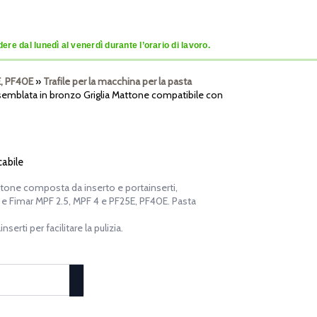
re dal lunedì al venerdì durante l’orario di lavoro.
E, PF40E
»
Trafile per la macchina per la pasta
ssemblata in bronzo Griglia Mattone compatibile con
cabile
ttone composta da inserto e portainserti,
4 e Fimar MPF 2.5, MPF 4 e PF25E, PF40E. Pasta
erti per facilitare la pulizia.