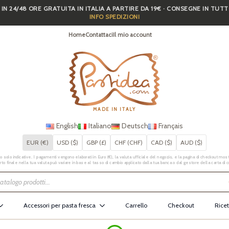
 IN 24/48 ORE GRATUITA IN ITALIA A PARTIRE DA 19€ · CONSEGNE IN TUT
INFO SPEDIZIONI
Home
Contattaci
Il mio account
MADE IN ITALY
English
Italiano
Deutsch
Français
EUR (€)
USD ($)
GBP (£)
CHF (CHF)
CAD ($)
AUD ($)
 solo indicative. I pagamenti vengono elaborati in Euro (€), la valuta ufficiale del negozio, e la pagina di checkout mostr
rto finale nella tua valuta può variare in base al tasso di cambio applicato dalla tua banca o dal gestore della carta di c
Accessori per pasta fresca
Carrello
Checkout
Ricet