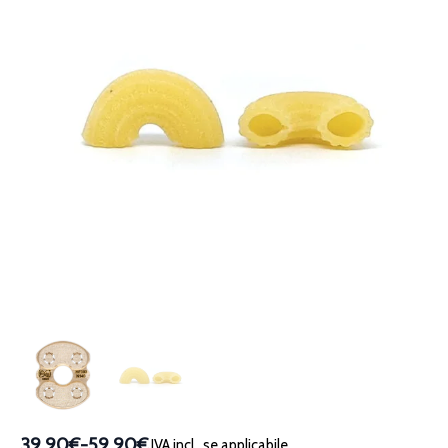
39,90€
-
59,90€
IVA incl., se applicabile