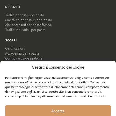
NEGOZIO
Trafile per estrusori pasta
Macchine per estrusione pasta
Altri accessori per pasta fresca
Trafile industriali per pasta
SCOPRI
Certificazioni
Accademia della pasta
Consigli e guide pratiche
Ricette
Gestisci il Consenso dei Cookie
Professionisti e B2B
Chi siamo
Per fornire le migliori esperienze, utilizziamo tecnologie come i cookie per
memorizzare e/o accedere alle informazioni del dispositivo. Consentire
AIUTO
queste tecnologie ci permetterà di elaborare dati come il comportamento
FAQ e supporto
di navigazione o gli ID unici su questo sito. Non consentire o ritirare il
consenso può influire negativamente su alcune funzionalità e funzioni.
Contattaci
Newsletter
Info spedizioni
Accetta
Resi