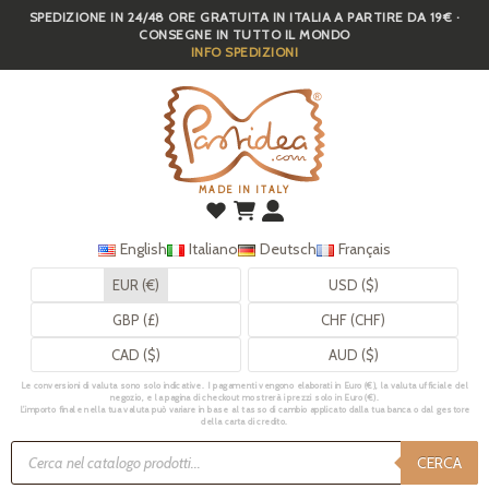
SPEDIZIONE IN 24/48 ORE GRATUITA IN ITALIA A PARTIRE DA 19€ ·
Skip
CONSEGNE IN TUTTO IL MONDO
to
INFO SPEDIZIONI
main
content
MADE IN ITALY
English
Italiano
Deutsch
Français
EUR (€)
USD ($)
GBP (£)
CHF (CHF)
CAD ($)
AUD ($)
Le conversioni di valuta sono solo indicative. I pagamenti vengono elaborati in Euro (€), la valuta ufficiale del
negozio, e la pagina di checkout mostrerà i prezzi solo in Euro (€).
L’importo finale nella tua valuta può variare in base al tasso di cambio applicato dalla tua banca o dal gestore
della carta di credito.
Ricerca
prodotti
CERCA