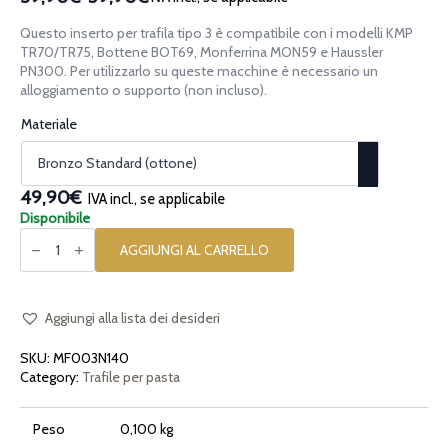
Fascia
di
Questo inserto per trafila tipo 3 è compatibile con i modelli KMP
prezzo:
TR70/TR75, Bottene BOT69, Monferrina MON59 e Haussler
da
PN300. Per utilizzarlo su queste macchine è necessario un
alloggiamento o supporto (non incluso).
39,90€
a
Materiale
59,90€
49,90€
IVA incl., se applicabile
Disponibile
Inserto
per
AGGIUNGI AL CARRELLO
la
pasta
[tipo
3]
Curvo
Aggiungi alla lista dei desideri
Rigato
quantità
SKU:
MF003N140
Category:
Trafile per pasta
Peso
0,100 kg