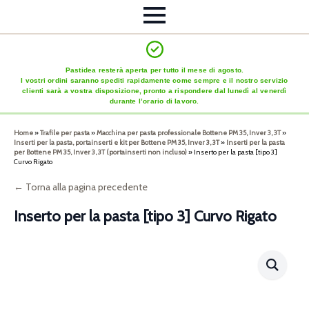
Pastidea resterà aperta per tutto il mese di agosto.
I vostri ordini saranno spediti rapidamente come sempre e il nostro servizio
clienti sarà a vostra disposizione, pronto a rispondere dal lunedì al venerdì
durante l’orario di lavoro.
Home
»
Trafile per pasta
»
Macchina per pasta professionale Bottene PM 35, Inver 3, 3T
»
Inserti per la pasta, portainserti e kit per Bottene PM 35, Inver 3, 3T
»
Inserti per la pasta
per Bottene PM 35, Inver 3, 3T (portainserti non incluso)
»
Inserto per la pasta [tipo 3]
Curvo Rigato
← Torna alla pagina precedente
Inserto per la pasta [tipo 3] Curvo Rigato