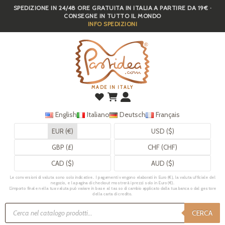
SPEDIZIONE IN 24/48 ORE GRATUITA IN ITALIA A PARTIRE DA 19€ ·
Skip
CONSEGNE IN TUTTO IL MONDO
to
INFO SPEDIZIONI
main
content
MADE IN ITALY
English
Italiano
Deutsch
Français
EUR (€)
USD ($)
GBP (£)
CHF (CHF)
CAD ($)
AUD ($)
Le conversioni di valuta sono solo indicative. I pagamenti vengono elaborati in Euro (€), la valuta ufficiale del
negozio, e la pagina di checkout mostrerà i prezzi solo in Euro (€).
L’importo finale nella tua valuta può variare in base al tasso di cambio applicato dalla tua banca o dal gestore
della carta di credito.
Ricerca
prodotti
CERCA