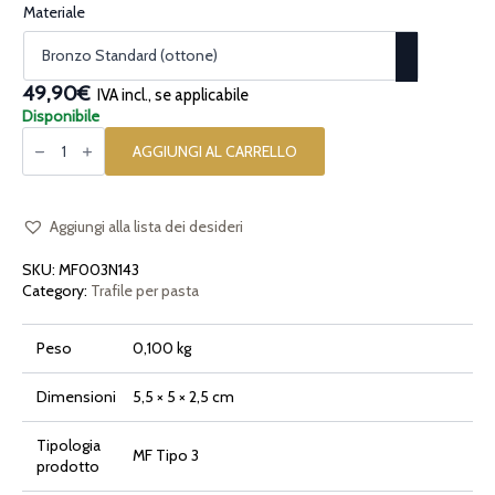
a
Materiale
59,90€
49,90€
IVA incl., se applicabile
Disponibile
Inserto
per
AGGIUNGI AL CARRELLO
la
pasta
[tipo
3]
Cresta
Aggiungi alla lista dei desideri
di
Gallo
SKU:
MF003N143
Liscia
quantità
Category:
Trafile per pasta
Peso
0,100 kg
Dimensioni
5,5 × 5 × 2,5 cm
Tipologia
MF Tipo 3
prodotto