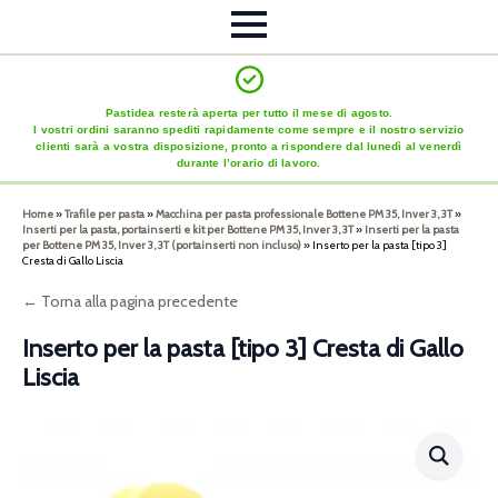
Pastidea resterà aperta per tutto il mese di agosto.
I vostri ordini saranno spediti rapidamente come sempre e il nostro servizio
clienti sarà a vostra disposizione, pronto a rispondere dal lunedì al venerdì
durante l’orario di lavoro.
Home
»
Trafile per pasta
»
Macchina per pasta professionale Bottene PM 35, Inver 3, 3T
»
Inserti per la pasta, portainserti e kit per Bottene PM 35, Inver 3, 3T
»
Inserti per la pasta
per Bottene PM 35, Inver 3, 3T (portainserti non incluso)
»
Inserto per la pasta [tipo 3]
Cresta di Gallo Liscia
← Torna alla pagina precedente
Inserto per la pasta [tipo 3] Cresta di Gallo
Liscia