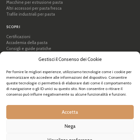
Macchine per estrusione pasta
Altri accessori per pasta fresca
Trafile industriali per pasta
SCOPRI
Certificazioni
Accademia della pasta
Consigli e guide pratiche
Ricette
Gestisci il Consenso dei Cookie
Professionisti e B2B
Chi siamo
Per fornire le migliori esperienze, utilizziamo tecnologie come i cookie per
memorizzare e/o accedere alle informazioni del dispositivo. Consentire
AIUTO
queste tecnologie ci permetterà di elaborare dati come il comportamento
di navigazione o gli ID unici su questo sito. Non consentire o ritirare il
FAQ e supporto
consenso può influire negativamente su alcune funzionalità e funzioni.
Contattaci
Newsletter
Info spedizioni
Accetta
Resi
Nega
© Pastidea è un marchio registrato di Formatre S.R.L.