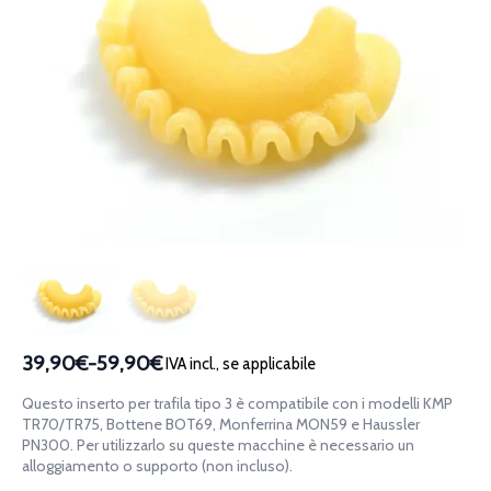
39,90€
-
59,90€
IVA incl., se applicabile
Fascia
di
Questo inserto per trafila tipo 3 è compatibile con i modelli KMP
prezzo:
TR70/TR75, Bottene BOT69, Monferrina MON59 e Haussler
da
PN300. Per utilizzarlo su queste macchine è necessario un
alloggiamento o supporto (non incluso).
39,90€