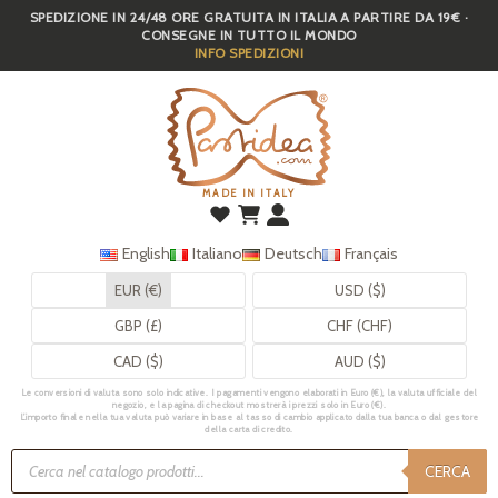
SPEDIZIONE IN 24/48 ORE GRATUITA IN ITALIA A PARTIRE DA 19€ ·
Skip
CONSEGNE IN TUTTO IL MONDO
to
INFO SPEDIZIONI
main
content
MADE IN ITALY
English
Italiano
Deutsch
Français
EUR (€)
USD ($)
GBP (£)
CHF (CHF)
CAD ($)
AUD ($)
Le conversioni di valuta sono solo indicative. I pagamenti vengono elaborati in Euro (€), la valuta ufficiale del
negozio, e la pagina di checkout mostrerà i prezzi solo in Euro (€).
L’importo finale nella tua valuta può variare in base al tasso di cambio applicato dalla tua banca o dal gestore
della carta di credito.
Ricerca
prodotti
CERCA