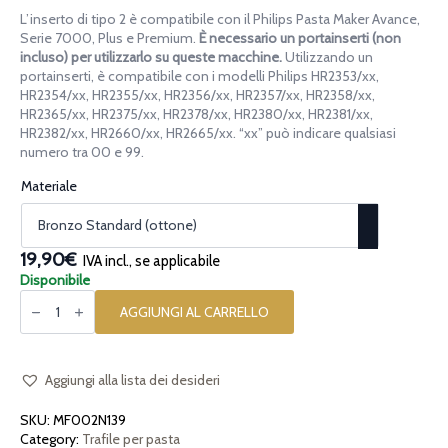
di
L’inserto di tipo 2 è compatibile con il Philips Pasta Maker Avance,
prezzo:
Serie 7000, Plus e Premium.
È necessario un portainserti (non
da
incluso) per utilizzarlo su queste macchine.
Utilizzando un
portainserti, è compatibile con i modelli Philips HR2353/xx,
14,90€
HR2354/xx, HR2355/xx, HR2356/xx, HR2357/xx, HR2358/xx,
a
HR2365/xx, HR2375/xx, HR2378/xx, HR2380/xx, HR2381/xx,
19,90€
HR2382/xx, HR2660/xx, HR2665/xx. “xx” può indicare qualsiasi
numero tra 00 e 99.
Materiale
19,90€
IVA incl., se applicabile
Disponibile
Inserto
per
AGGIUNGI AL CARRELLO
la
pasta
[tipo
2]
Pisarei
Aggiungi alla lista dei desideri
quantità
SKU:
MF002N139
Category:
Trafile per pasta