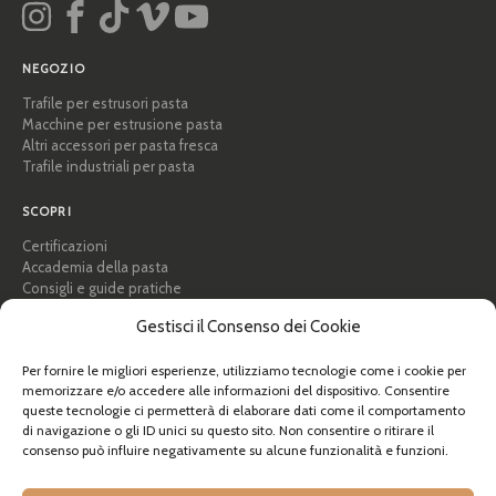
NEGOZIO
Trafile per estrusori pasta
Macchine per estrusione pasta
Altri accessori per pasta fresca
Trafile industriali per pasta
SCOPRI
Certificazioni
Accademia della pasta
Consigli e guide pratiche
Ricette
Gestisci il Consenso dei Cookie
Professionisti e B2B
Chi siamo
Per fornire le migliori esperienze, utilizziamo tecnologie come i cookie per
memorizzare e/o accedere alle informazioni del dispositivo. Consentire
AIUTO
queste tecnologie ci permetterà di elaborare dati come il comportamento
FAQ e supporto
di navigazione o gli ID unici su questo sito. Non consentire o ritirare il
consenso può influire negativamente su alcune funzionalità e funzioni.
Contattaci
Newsletter
Info spedizioni