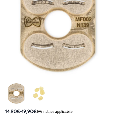
14,90€
-
19,90€
IVA incl., se applicabile
Fascia