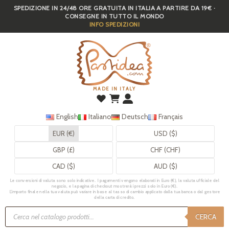
SPEDIZIONE IN 24/48 ORE GRATUITA IN ITALIA A PARTIRE DA 19€ ·
Skip
CONSEGNE IN TUTTO IL MONDO
to
INFO SPEDIZIONI
main
content
MADE IN ITALY
English
Italiano
Deutsch
Français
EUR (€)
USD ($)
GBP (£)
CHF (CHF)
CAD ($)
AUD ($)
Le conversioni di valuta sono solo indicative. I pagamenti vengono elaborati in Euro (€), la valuta ufficiale del
negozio, e la pagina di checkout mostrerà i prezzi solo in Euro (€).
L’importo finale nella tua valuta può variare in base al tasso di cambio applicato dalla tua banca o dal gestore
della carta di credito.
Ricerca
prodotti
CERCA