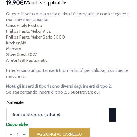
19,90€
IVA incl., se applicabile
Questo inserto per la pasta di tipo 1 è compatibile con le seguenti
macchine per la pasta:
Classe Italy Pastaio
Philips Pasta Maker Viva
Philips Pasta Maker Serie 5000
KitchenAid
Marcato
SilverCrest 2022
Ariete 1581 Pastamatic
È necessario un portainserti (non incluso) per utilizzarlo su queste
macchine.
Nota: gli inserti di tipo 1 sono diversi dagli inserti di tipo 2.
Se stai cercando inserti di tipo 2,
li puoi trovare qui.
Materiale
Disponibile
Inserto
per
AGGIUNGI AL CARRELLO