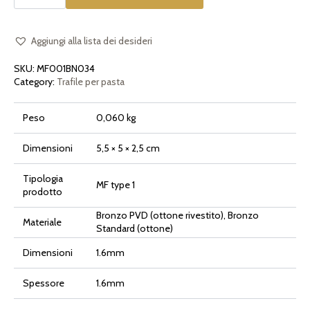
la
pasta
[tipo
1]
Maccheroni
Aggiungi alla lista dei desideri
Lisci
quantità
SKU:
MF001BN034
Category:
Trafile per pasta
Peso
0,060 kg
Dimensioni
5,5 × 5 × 2,5 cm
Tipologia
MF type 1
prodotto
Bronzo PVD (ottone rivestito), Bronzo
Materiale
Standard (ottone)
Dimensioni
1.6mm
Spessore
1.6mm