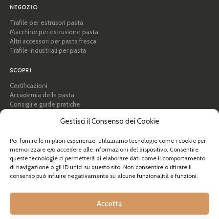
NEGOZIO
Trafile per estrusori pasta
Macchine per estrusione pasta
Altri accessori per pasta fresca
Trafile industriali per pasta
SCOPRI
Certificazioni
Accademia della pasta
Consigli e guide pratiche
Ricette
Gestisci il Consenso dei Cookie
Professionisti e B2B
Chi siamo
Per fornire le migliori esperienze, utilizziamo tecnologie come i cookie per
memorizzare e/o accedere alle informazioni del dispositivo. Consentire
AIUTO
queste tecnologie ci permetterà di elaborare dati come il comportamento
FAQ e supporto
di navigazione o gli ID unici su questo sito. Non consentire o ritirare il
consenso può influire negativamente su alcune funzionalità e funzioni.
Contattaci
Newsletter
Info spedizioni
Accetta
Resi