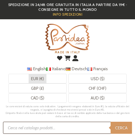
SPEDIZIONE IN 24/48 ORE GRATUITA IN ITALIA A PARTIRE DA 19€ ·
Skip
CONSEGNE IN TUTTO IL MONDO
to
INFO SPEDIZIONI
main
content
MADE IN ITALY
English
Italiano
Deutsch
Français
EUR (€)
USD ($)
GBP (£)
CHF (CHF)
CAD ($)
AUD ($)
Le conversioni di valuta sono solo indicative. I pagamenti vengono elaborati in Euro (€), la valuta ufficiale del
negozio, e la pagina di checkout mostrerà i prezzi solo in Euro (€).
L’importo finale nella tua valuta può variare in base al tasso di cambio applicato dalla tua banca o dal gestore
della carta di credito.
Ricerca
prodotti
CERCA