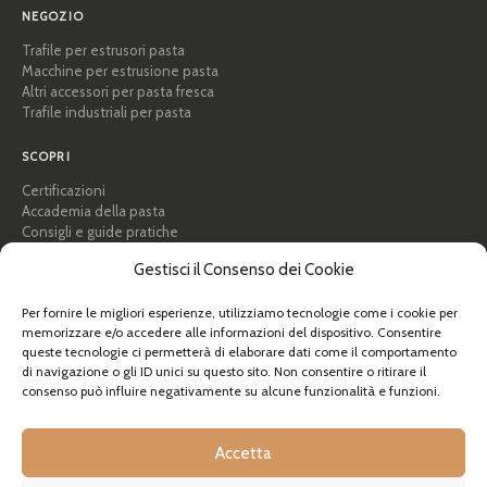
NEGOZIO
Trafile per estrusori pasta
Macchine per estrusione pasta
Altri accessori per pasta fresca
Trafile industriali per pasta
SCOPRI
Certificazioni
Accademia della pasta
Consigli e guide pratiche
Ricette
Gestisci il Consenso dei Cookie
Professionisti e B2B
Chi siamo
Per fornire le migliori esperienze, utilizziamo tecnologie come i cookie per
memorizzare e/o accedere alle informazioni del dispositivo. Consentire
AIUTO
queste tecnologie ci permetterà di elaborare dati come il comportamento
FAQ e supporto
di navigazione o gli ID unici su questo sito. Non consentire o ritirare il
consenso può influire negativamente su alcune funzionalità e funzioni.
Contattaci
Newsletter
Info spedizioni
Accetta
Resi