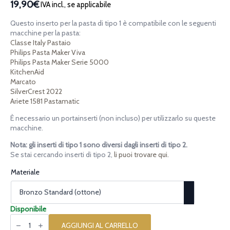
19,90€
IVA incl., se applicabile
Questo inserto per la pasta di tipo 1 è compatibile con le seguenti
macchine per la pasta:
Classe Italy Pastaio
Philips Pasta Maker Viva
Philips Pasta Maker Serie 5000
KitchenAid
Marcato
SilverCrest 2022
Ariete 1581 Pastamatic
È necessario un portainserti (non incluso) per utilizzarlo su queste
macchine.
Nota: gli inserti di tipo 1 sono diversi dagli inserti di tipo 2.
Se stai cercando inserti di tipo 2,
li puoi trovare qui.
Materiale
Disponibile
Inserto
per
AGGIUNGI AL CARRELLO