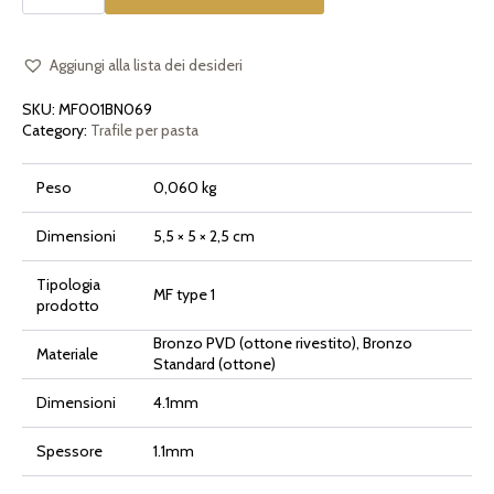
la
pasta
[tipo
1]
Gramigna
Aggiungi alla lista dei desideri
Curvetti
4.1mm
SKU:
MF001BN069
quantità
Category:
Trafile per pasta
Peso
0,060 kg
Dimensioni
5,5 × 5 × 2,5 cm
Tipologia
MF type 1
prodotto
Bronzo PVD (ottone rivestito), Bronzo
Materiale
Standard (ottone)
Dimensioni
4.1mm
Spessore
1.1mm