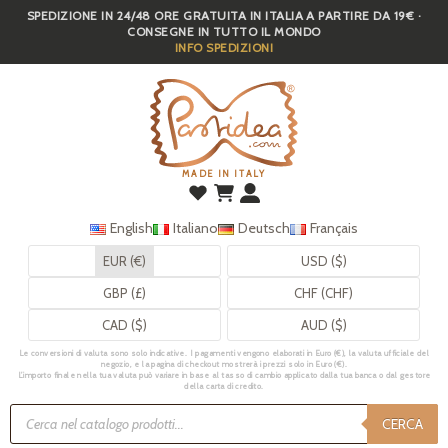
SPEDIZIONE IN 24/48 ORE GRATUITA IN ITALIA A PARTIRE DA 19€ ·
Skip
CONSEGNE IN TUTTO IL MONDO
to
INFO SPEDIZIONI
main
content
MADE IN ITALY
English
Italiano
Deutsch
Français
EUR (€)
USD ($)
GBP (£)
CHF (CHF)
CAD ($)
AUD ($)
Le conversioni di valuta sono solo indicative. I pagamenti vengono elaborati in Euro (€), la valuta ufficiale del
negozio, e la pagina di checkout mostrerà i prezzi solo in Euro (€).
L’importo finale nella tua valuta può variare in base al tasso di cambio applicato dalla tua banca o dal gestore
della carta di credito.
Ricerca
prodotti
CERCA