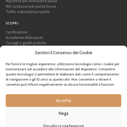
Macchine per estrusione pasta
Altri accessori per pasta fresca
Trafile industriali per pasta
SCOPRI
Certificazioni
Accademia della pasta
Consigli e guide pratiche
Ricette
Gestisci il Consenso dei Cookie
Professionisti e B2B
Chi siamo
Per fornire le migliori esperienze, utilizziamo tecnologie come i cookie per
memorizzare e/o accedere alle informazioni del dispositivo. Consentire
AIUTO
queste tecnologie ci permetterà di elaborare dati come il comportamento
di navigazione o gli ID unici su questo sito. Non consentire o ritirare il
FAQ e supporto
consenso può influire negativamente su alcune funzionalità e funzioni.
Contattaci
Newsletter
Info spedizioni
Accetta
Resi
Nega
© Pastidea è un marchio registrato di Formatre S.R.L.
Visualizza preferenze