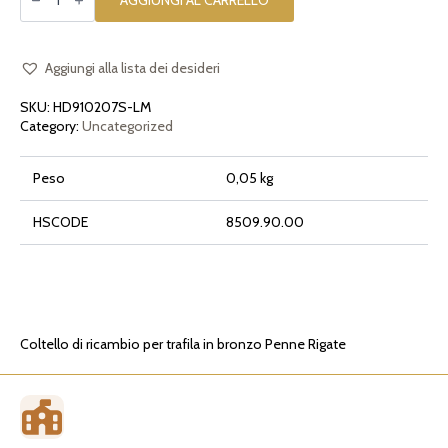
AGGIUNGI AL CARRELLO
ricambio
per
trafila
in
bronzo
Aggiungi alla lista dei desideri
Penne
Rigate
SKU:
HD910207S-LM
quantità
Category:
Uncategorized
Peso
0,05 kg
HSCODE
8509.90.00
Coltello di ricambio per trafila in bronzo Penne Rigate