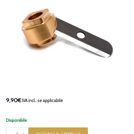
9,90€
IVA incl., se applicabile
Disponibile
Coltello
di