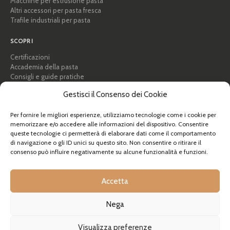
Macchine per estrusione pasta
Altri accessori per pasta fresca
Trafile industriali per pasta
SCOPRI
Certificazioni
Accademia della pasta
Consigli e guide pratiche
Ricette
Gestisci il Consenso dei Cookie
Professionisti e B2B
Chi siamo
Per fornire le migliori esperienze, utilizziamo tecnologie come i cookie per
memorizzare e/o accedere alle informazioni del dispositivo. Consentire
AIUTO
queste tecnologie ci permetterà di elaborare dati come il comportamento
di navigazione o gli ID unici su questo sito. Non consentire o ritirare il
FAQ e supporto
consenso può influire negativamente su alcune funzionalità e funzioni.
Contattaci
Newsletter
Info spedizioni
Accetta
Resi
Nega
© Pastidea è un marchio registrato di Formatre S.R.L.
Visualizza preferenze