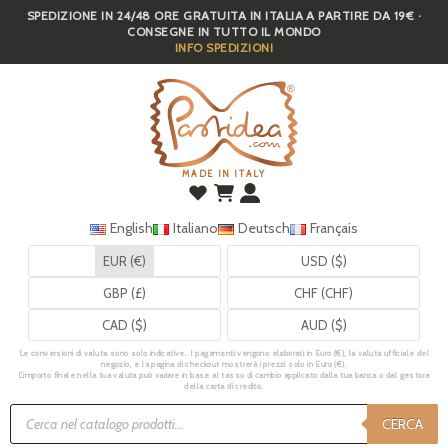
SPEDIZIONE IN 24/48 ORE GRATUITA IN ITALIA A PARTIRE DA 19€ ·
Skip
CONSEGNE IN TUTTO IL MONDO
to
INFO SPEDIZIONI
main
content
MADE IN ITALY
English
Italiano
Deutsch
Français
EUR (€)
USD ($)
GBP (£)
CHF (CHF)
CAD ($)
AUD ($)
Le conversioni di valuta sono solo indicative. I pagamenti vengono elaborati in Euro (€), la valuta ufficiale del
negozio, e la pagina di checkout mostrerà i prezzi solo in Euro (€).
L’importo finale nella tua valuta può variare in base al tasso di cambio applicato dalla tua banca o dal gestore
della carta di credito.
Ricerca
prodotti
CERCA