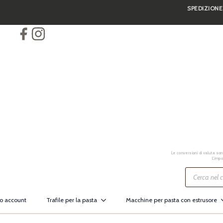
SPEDIZIONE
Skip
to
main
content
Le conversioni di valuta sono
L’impo
Ricerca
prodotti
io account
Trafile per la pasta
Macchine per pasta con estrusore