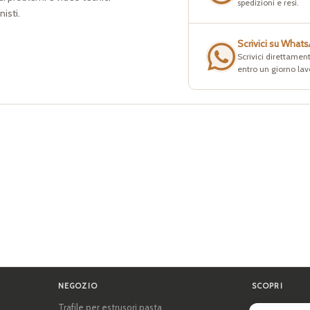
spedizioni e resi.
nisti.
Scrivici su What
Scrivici direttament
entro un giorno lav
NEGOZIO
SCOPRI
Trafile per estrusori pasta
Certificazioni