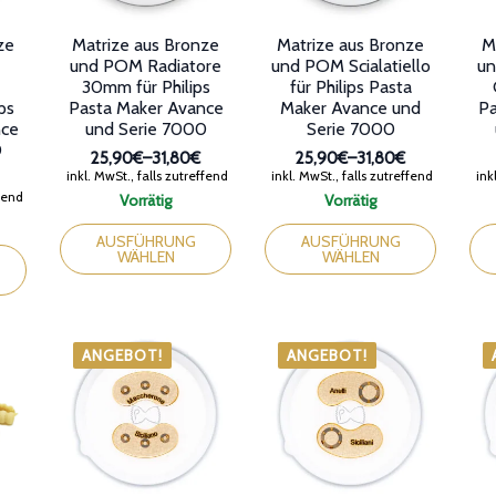
gewählt
gewählt
gew
werden
werden
wer
ze
Matrize aus Bronze
Matrize aus Bronze
M
und POM Radiatore
und POM Scialatiello
un
30mm für Philips
für Philips Pasta
ips
Pasta Maker Avance
Maker Avance und
Pa
nce
und Serie 7000
Serie 7000
0
25,90€
–
31,80€
25,90€
–
31,80€
Preisspanne:
Preisspanne:
inkl. MwSt., falls zutreffend
inkl. MwSt., falls zutreffend
inkl
25,90€
25,90€
anne:
ffend
Vorrätig
Vorrätig
bis
bis
Dieses
Dieses
Die
31,80€
31,80€
Produkt
Produkt
Pro
AUSFÜHRUNG
AUSFÜHRUNG
WÄHLEN
WÄHLEN
weist
weist
wei
mehrere
mehrere
meh
Varianten
Varianten
Var
auf.
auf.
auf.
Die
Die
Die
ANGEBOT!
ANGEBOT!
Optionen
Optionen
Opt
können
können
kön
auf
auf
auf
der
der
der
Produktseite
Produktseite
Pro
gewählt
gewählt
gew
werden
werden
wer