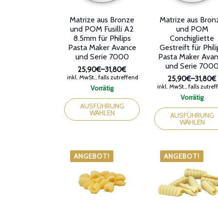
gewählt
gewählt
werden
werden
Matrize aus Bronze
Matrize aus Bron
und POM Fusilli A2
und POM
8.5mm für Philips
Conchigliette
Pasta Maker Avance
Gestreift für Phil
und Serie 7000
Pasta Maker Ava
und Serie 700
25,90€
–
31,80€
Preisspanne:
inkl. MwSt., falls zutreffend
25,90€
–
31,80€
25,90€
Preissp
inkl. MwSt., falls zutre
Vorrätig
bis
25,90€
Dieses
Vorrätig
31,80€
bis
Produkt
Dieses
AUSFÜHRUNG
31,80€
WÄHLEN
weist
Produkt
AUSFÜHRUNG
WÄHLEN
mehrere
weist
Varianten
mehrere
auf.
Varianten
Die
auf.
ANGEBOT!
ANGEBOT!
Optionen
Die
können
Optionen
auf
können
der
auf
Produktseite
der
gewählt
Produktseite
werden
gewählt