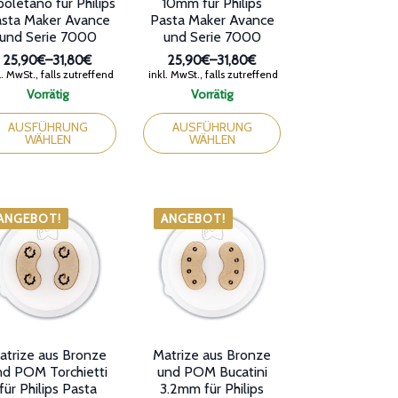
oletano für Philips
10mm für Philips
sta Maker Avance
Pasta Maker Avance
und Serie 7000
und Serie 7000
25,90€
–
31,80€
25,90€
–
31,80€
Preisspanne:
Preisspanne:
. MwSt., falls zutreffend
inkl. MwSt., falls zutreffend
25,90€
25,90€
Vorrätig
Vorrätig
bis
bis
ses
Dieses
31,80€
31,80€
dukt
Produkt
AUSFÜHRUNG
AUSFÜHRUNG
WÄHLEN
WÄHLEN
st
weist
rere
mehrere
ianten
Varianten
auf.
Die
ANGEBOT!
ANGEBOT!
ionen
Optionen
nen
können
auf
der
duktseite
Produktseite
ählt
gewählt
den
werden
atrize aus Bronze
Matrize aus Bronze
nd POM Torchietti
und POM Bucatini
für Philips Pasta
3.2mm für Philips