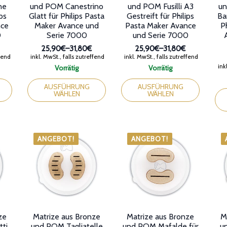
ne
und POM Canestrino
und POM Fusilli A3
un
ips
Glatt für Philips Pasta
Gestreift für Philips
Ba
nce
Maker Avance und
Pasta Maker Avance
P
0
Serie 7000
und Serie 7000
25,90€
–
31,80€
25,90€
–
31,80€
anne:
Preisspanne:
Preisspanne:
ffend
inkl. MwSt., falls zutreffend
inkl. MwSt., falls zutreffend
25,90€
25,90€
inkl
Vorrätig
Vorrätig
bis
bis
Dieses
Dieses
31,80€
31,80€
Produkt
Produkt
Die
AUSFÜHRUNG
AUSFÜHRUNG
WÄHLEN
WÄHLEN
weist
weist
Pro
mehrere
mehrere
wei
Varianten
Varianten
meh
auf.
auf.
Var
Die
Die
auf.
ANGEBOT!
ANGEBOT!
Optionen
Optionen
Die
können
können
Opt
auf
auf
kön
der
der
auf
Produktseite
Produktseite
der
gewählt
gewählt
Pro
werden
werden
gew
wer
ze
Matrize aus Bronze
Matrize aus Bronze
M
ti
und POM Tagliatelle
und POM Mafalde für
u