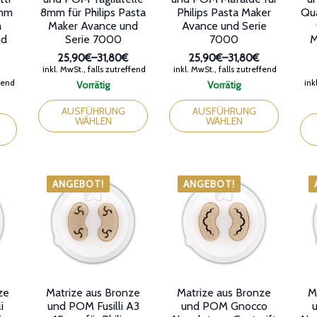
2mm
8mm für Philips Pasta
Philips Pasta Maker
Qua
a
Maker Avance und
Avance und Serie
nd
Serie 7000
7000
M
25,90€
–
31,80€
25,90€
–
31,80€
Preisspanne:
Preisspanne:
inkl. MwSt., falls zutreffend
inkl. MwSt., falls zutreffend
25,90€
25,90€
anne:
ffend
inkl
Vorrätig
Vorrätig
bis
bis
Dieses
Dieses
31,80€
31,80€
Produkt
Produkt
Die
AUSFÜHRUNG
AUSFÜHRUNG
WÄHLEN
WÄHLEN
weist
weist
Pro
mehrere
mehrere
wei
Varianten
Varianten
meh
auf.
auf.
Var
Die
Die
auf.
ANGEBOT!
ANGEBOT!
Optionen
Optionen
Die
können
können
Opt
auf
auf
kön
der
der
auf
Produktseite
Produktseite
der
gewählt
gewählt
Pro
werden
werden
gew
wer
ze
Matrize aus Bronze
Matrize aus Bronze
M
i
und POM Fusilli A3
und POM Gnocco