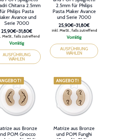
dri Chitarra 2.5mm
2.5mm für Philips
für Philips Pasta
Pasta Maker Avance
aker Avance und
und Serie 7000
Serie 7000
25,90€
–
31,80€
Preisspanne:
inkl. MwSt., falls zutreffend
25,90€
–
31,80€
25,90€
Preisspanne:
. MwSt., falls zutreffend
Vorrätig
bis
25,90€
Dieses
Vorrätig
31,80€
bis
ses
Produkt
AUSFÜHRUNG
31,80€
WÄHLEN
dukt
weist
AUSFÜHRUNG
WÄHLEN
st
mehrere
rere
Varianten
ianten
auf.
Die
ANGEBOT!
ANGEBOT!
Optionen
ionen
können
nen
auf
der
Produktseite
duktseite
gewählt
ählt
werden
den
atrize aus Bronze
Matrize aus Bronze
und POM Gnocco
und POM Funghi