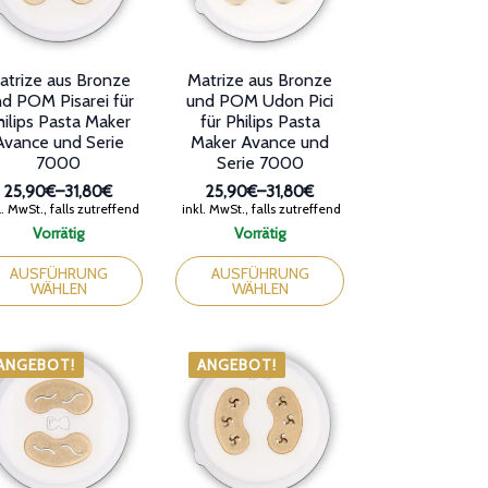
atrize aus Bronze
Matrize aus Bronze
d POM Pisarei für
und POM Udon Pici
hilips Pasta Maker
für Philips Pasta
Avance und Serie
Maker Avance und
7000
Serie 7000
25,90€
–
31,80€
25,90€
–
31,80€
Preisspanne:
Preisspanne:
. MwSt., falls zutreffend
inkl. MwSt., falls zutreffend
25,90€
25,90€
Vorrätig
Vorrätig
bis
bis
ses
Dieses
31,80€
31,80€
dukt
Produkt
AUSFÜHRUNG
AUSFÜHRUNG
WÄHLEN
WÄHLEN
st
weist
rere
mehrere
ianten
Varianten
auf.
ANGEBOT!
ANGEBOT!
Die
ionen
Optionen
nen
können
auf
der
duktseite
Produktseite