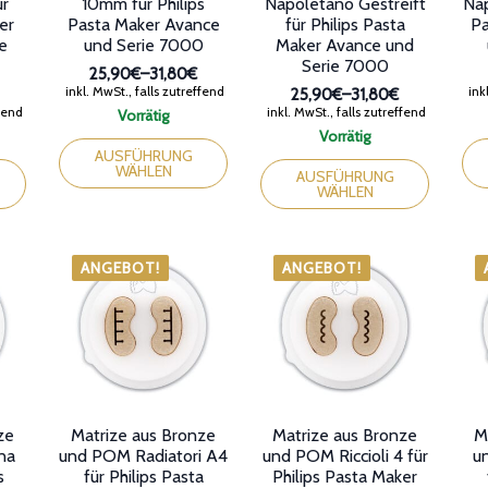
ür
10mm für Philips
Napoletano Gestreift
Nap
er
Pasta Maker Avance
für Philips Pasta
Pa
e
und Serie 7000
Maker Avance und
Serie 7000
25,90€
–
31,80€
Preisspanne:
inkl. MwSt., falls zutreffend
inkl
25,90€
–
31,80€
25,90€
anne:
Preisspanne:
ffend
inkl. MwSt., falls zutreffend
Vorrätig
bis
25,90€
Dieses
Die
Vorrätig
31,80€
bis
Produkt
Dieses
Pro
AUSFÜHRUNG
31,80€
WÄHLEN
weist
Produkt
wei
AUSFÜHRUNG
WÄHLEN
mehrere
weist
meh
Varianten
mehrere
Var
auf.
Varianten
auf.
Die
auf.
Die
ANGEBOT!
ANGEBOT!
Optionen
Die
Opt
können
Optionen
kön
auf
können
auf
der
auf
der
Produktseite
der
Pro
gewählt
Produktseite
gew
werden
gewählt
wer
werden
ze
Matrize aus Bronze
Matrize aus Bronze
M
na
und POM Radiatori A4
und POM Riccioli 4 für
u
s
für Philips Pasta
Philips Pasta Maker