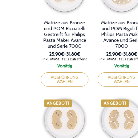
Matrize aus Bronze
Matrize aus Bron
und POM Ricciatelli
und POM Bigoli f
Gestreift für Philips
Philips Pasta Mak
Pasta Maker Avance
Avance und Seri
und Serie 7000
7000
25,90€
–
31,80€
25,90€
–
31,80€
Preisspanne:
Preissp
inkl. MwSt., falls zutreffend
inkl. MwSt., falls zutre
25,90€
25,90€
Vorrätig
Vorrätig
bis
bis
Dieses
Dieses
31,80€
31,80€
Produkt
Produkt
AUSFÜHRUNG
AUSFÜHRUNG
WÄHLEN
WÄHLEN
weist
weist
mehrere
mehrere
Varianten
Varianten
auf.
auf.
ANGEBOT!
ANGEBOT!
Die
Die
Optionen
Optionen
können
können
auf
auf
der
der
Produktseite
Produktseite