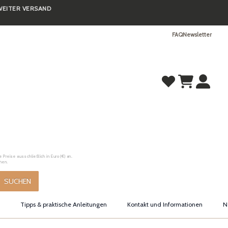
TWEITER VERSAND
FAQ
Newsletter
Preise ausschließlich in Euro (€) an.
hen.
SUCHEN
Tipps & praktische Anleitungen
Kontakt und Informationen
N