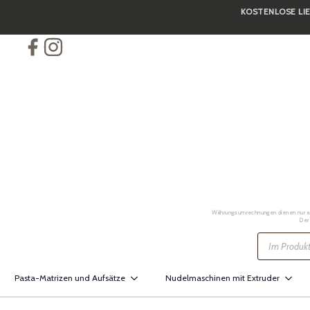
KOSTENLOSE LIE
Skip
to
main
content
Währungsumrechnungen dienen nur als 
Der
Products
search
Pasta-Matrizen und Aufsätze
Nudelmaschinen mit Extruder