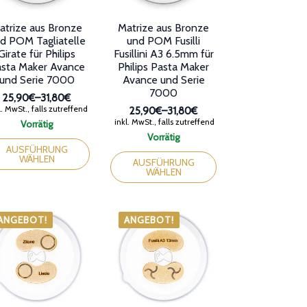
ählt
gewählt
den
werden
atrize aus Bronze
Matrize aus Bronze
d POM Tagliatelle
und POM Fusilli
Girate für Philips
Fusillini A3 6.5mm für
sta Maker Avance
Philips Pasta Maker
und Serie 7000
Avance und Serie
7000
25,90€
–
31,80€
Preisspanne:
. MwSt., falls zutreffend
25,90€
–
31,80€
25,90€
Preisspanne:
inkl. MwSt., falls zutreffend
Vorrätig
bis
25,90€
ses
Vorrätig
31,80€
bis
dukt
Dieses
AUSFÜHRUNG
31,80€
WÄHLEN
st
Produkt
AUSFÜHRUNG
WÄHLEN
rere
weist
ianten
mehrere
Varianten
auf.
ANGEBOT!
ANGEBOT!
ionen
Die
nen
Optionen
können
auf
duktseite
der
ählt
Produktseite
den
gewählt