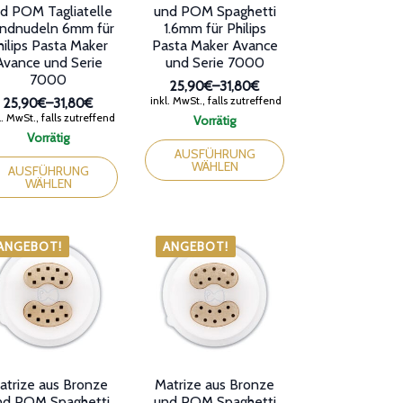
d POM Tagliatelle
und POM Spaghetti
ndnudeln 6mm für
1.6mm für Philips
hilips Pasta Maker
Pasta Maker Avance
Avance und Serie
und Serie 7000
7000
25,90€
–
31,80€
Preisspanne:
inkl. MwSt., falls zutreffend
25,90€
–
31,80€
25,90€
Preisspanne:
. MwSt., falls zutreffend
Vorrätig
bis
25,90€
Dieses
Vorrätig
31,80€
bis
ses
Produkt
AUSFÜHRUNG
31,80€
WÄHLEN
dukt
weist
AUSFÜHRUNG
WÄHLEN
st
mehrere
rere
Varianten
ianten
auf.
Die
ANGEBOT!
ANGEBOT!
Optionen
ionen
können
nen
auf
der
Produktseite
duktseite
gewählt
ählt
werden
den
atrize aus Bronze
Matrize aus Bronze
nd POM Spaghetti
und POM Spaghetti