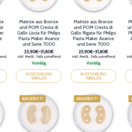
ze
Matrize aus Bronze
Matrize aus Bronze
M
ür
und POM Cresta di
und POM Cresta di
un
er
Gallo Liscia für Philips
Gallo Rigata für Philips
P
e
Pasta Maker Avance
Pasta Maker Avance
und Serie 7000
und Serie 7000
25,90€
–
31,80€
25,90€
–
31,80€
anne:
Preisspanne:
Preisspanne:
ffend
inkl. MwSt., falls zutreffend
inkl. MwSt., falls zutreffend
inkl
25,90€
25,90€
Vorrätig
Vorrätig
bis
bis
Dieses
Dieses
Die
31,80€
31,80€
Produkt
Produkt
Pro
AUSFÜHRUNG
AUSFÜHRUNG
WÄHLEN
WÄHLEN
weist
weist
wei
mehrere
mehrere
meh
Varianten
Varianten
Var
auf.
auf.
auf.
ANGEBOT!
ANGEBOT!
Die
Die
Die
Optionen
Optionen
Opt
können
können
kön
auf
auf
auf
der
der
der
Produktseite
Produktseite
Pro