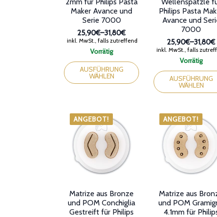
2mm für Philips Pasta
Wellenspätzle f
Maker Avance und
Philips Pasta Mak
Serie 7000
Avance und Seri
7000
25,90€
–
31,80€
Preisspanne:
inkl. MwSt., falls zutreffend
25,90€
–
31,80€
25,90€
Preissp
inkl. MwSt., falls zutre
Vorrätig
bis
25,90€
Dieses
Vorrätig
31,80€
bis
Produkt
Dieses
AUSFÜHRUNG
31,80€
WÄHLEN
weist
Produkt
AUSFÜHRUNG
WÄHLEN
mehrere
weist
Varianten
mehrere
auf.
Varianten
Die
auf.
ANGEBOT!
ANGEBOT!
Optionen
Die
können
Optionen
auf
können
der
auf
Produktseite
der
gewählt
Produktseite
werden
gewählt
werden
Matrize aus Bronze
Matrize aus Bron
und POM Conchiglia
und POM Gramig
Gestreift für Philips
4.1mm für Philip