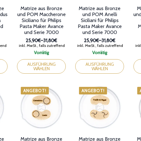
ze
Matrize aus Bronze
Matrize aus Bronze
M
dus
und POM Maccherone
und POM Anelli
und
a
Siciliano für Philips
Siciliani für Philips
nd
Pasta Maker Avance
Pasta Maker Avance
M
und Serie 7000
und Serie 7000
25,90€
–
31,80€
25,90€
–
31,80€
anne:
Preisspanne:
Preisspanne:
ffend
inkl. MwSt., falls zutreffend
inkl. MwSt., falls zutreffend
inkl
25,90€
25,90€
Vorrätig
Vorrätig
bis
bis
Dieses
Dieses
Die
31,80€
31,80€
Produkt
Produkt
Pro
AUSFÜHRUNG
AUSFÜHRUNG
WÄHLEN
WÄHLEN
weist
weist
wei
mehrere
mehrere
meh
Varianten
Varianten
Var
auf.
auf.
auf.
ANGEBOT!
ANGEBOT!
Die
Die
Die
Optionen
Optionen
Opt
können
können
kön
auf
auf
auf
der
der
der
Produktseite
Produktseite
Pro
gewählt
gewählt
gew
werden
werden
wer
ze
Matrize aus Bronze
Matrize aus Bronze
M