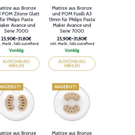
werden
atrize aus Bronze
Matrize aus Bronze
 POM Zitone Glatt
und POM Fusilli A3
für Philips Pasta
13mm für Philips Pasta
aker Avance und
Maker Avance und
Serie 7000
Serie 7000
25,90€
–
31,80€
25,90€
–
31,80€
Preisspanne:
Preisspanne:
. MwSt., falls zutreffend
inkl. MwSt., falls zutreffend
25,90€
25,90€
Vorrätig
Vorrätig
bis
bis
ses
Dieses
31,80€
31,80€
dukt
Produkt
AUSFÜHRUNG
AUSFÜHRUNG
WÄHLEN
WÄHLEN
st
weist
rere
mehrere
ianten
Varianten
auf.
ANGEBOT!
ANGEBOT!
Die
ionen
Optionen
nen
können
auf
der
duktseite
Produktseite
ählt
gewählt
den
werden
atrize aus Bronze
Matrize aus Bronze