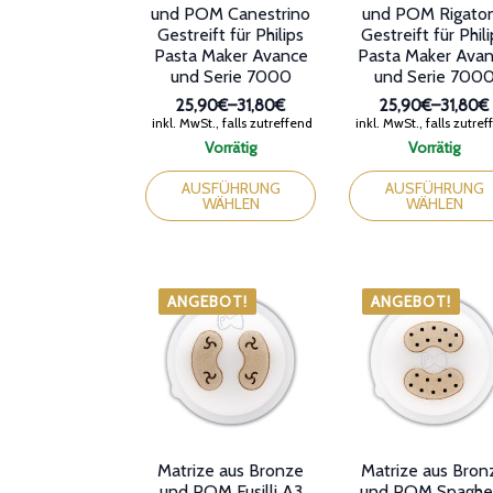
und POM Canestrino
und POM Rigato
Gestreift für Philips
Gestreift für Phil
Pasta Maker Avance
Pasta Maker Ava
und Serie 7000
und Serie 700
25,90€
–
31,80€
25,90€
–
31,80€
Preisspanne:
Preissp
inkl. MwSt., falls zutreffend
inkl. MwSt., falls zutre
25,90€
25,90€
Vorrätig
Vorrätig
bis
bis
Dieses
Dieses
31,80€
31,80€
Produkt
Produkt
AUSFÜHRUNG
AUSFÜHRUNG
WÄHLEN
WÄHLEN
weist
weist
mehrere
mehrere
Varianten
Varianten
auf.
auf.
Die
Die
ANGEBOT!
ANGEBOT!
Optionen
Optionen
können
können
auf
auf
der
der
Produktseite
Produktseite
gewählt
gewählt
werden
werden
Matrize aus Bronze
Matrize aus Bron
und POM Fusilli A3
und POM Spaghet