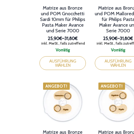
werden
Matrize aus Bronze
Matrize aus Bron
und POM Gnocchetti
und POM Mallored
Sardi 10mm für Philips
für Philips Past
Pasta Maker Avance
Maker Avance u
und Serie 7000
Serie 7000
25,90€
–
31,80€
25,90€
–
31,80€
Preisspanne:
Preissp
inkl. MwSt., falls zutreffend
inkl. MwSt., falls zutre
25,90€
25,90€
Vorrätig
Vorrätig
bis
bis
Dieses
Dieses
31,80€
31,80€
Produkt
Produkt
AUSFÜHRUNG
AUSFÜHRUNG
WÄHLEN
WÄHLEN
weist
weist
mehrere
mehrere
Varianten
Varianten
auf.
auf.
ANGEBOT!
ANGEBOT!
Die
Die
Optionen
Optionen
können
können
auf
auf
der
der
Produktseite
Produktseite
gewählt
gewählt
werden
werden
Matrize aus Bronze
Matrize aus Bron