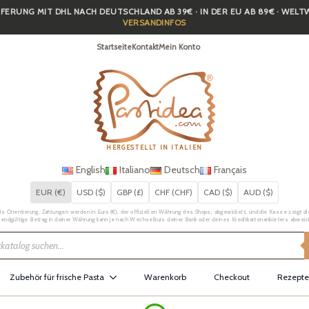
FERUNG MIT DHL NACH DEUTSCHLAND AB 39€ · IN DER EU AB 89€ · WEL
VERSANDINFOS
Startseite
Kontakt
Mein Konto
HERGESTELLT IN ITALIEN
English
Italiano
Deutsch
Français
EUR (€)
USD ($)
GBP (£)
CHF (CHF)
CAD ($)
AUD ($)
Orientierung. Zahlungen werden in Euro (€), der offiziellen Währung des Shops, abgewickelt, und die Kasse zeigt die 
 endgültige Betrag in deiner Währung kann je nach Wechselkurs deiner Bank oder deines Kreditkartenanbieters abweic
Zubehör für frische Pasta
Warenkorb
Checkout
Rezepte