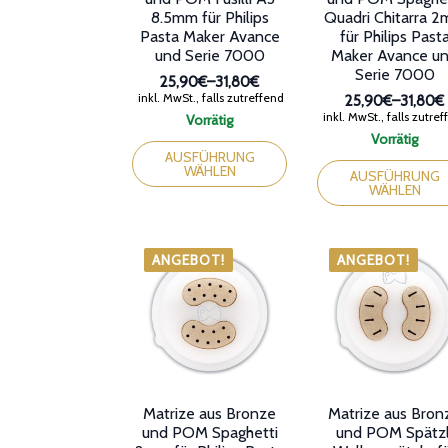
8.5mm für Philips
Quadri Chitarra 
Pasta Maker Avance
für Philips Past
und Serie 7000
Maker Avance u
Serie 7000
25,90€
–
31,80€
Preisspanne:
inkl. MwSt., falls zutreffend
25,90€
–
31,80€
25,90€
Preissp
inkl. MwSt., falls zutre
Vorrätig
bis
25,90€
Dieses
Vorrätig
31,80€
bis
Produkt
Dieses
AUSFÜHRUNG
31,80€
WÄHLEN
weist
Produkt
AUSFÜHRUNG
WÄHLEN
mehrere
weist
Varianten
mehrere
auf.
Varianten
Die
auf.
ANGEBOT!
ANGEBOT!
Optionen
Die
können
Optionen
auf
können
der
auf
Produktseite
der
gewählt
Produktseite
werden
gewählt
werden
Matrize aus Bronze
Matrize aus Bron
und POM Spaghetti
und POM Spätzl