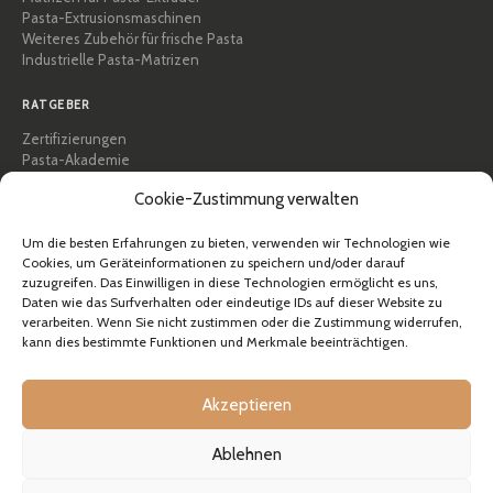
Pasta-Extrusionsmaschinen
Weiteres Zubehör für frische Pasta
Industrielle Pasta-Matrizen
RATGEBER
Zertifizierungen
Pasta-Akademie
Tipps und praktische Anleitungen
Cookie-Zustimmung verwalten
Rezepte
Professionell & B2B
Über Pastidea
Um die besten Erfahrungen zu bieten, verwenden wir Technologien wie
Cookies, um Geräteinformationen zu speichern und/oder darauf
zuzugreifen. Das Einwilligen in diese Technologien ermöglicht es uns,
HILFE
Daten wie das Surfverhalten oder eindeutige IDs auf dieser Website zu
FAQ & Support
verarbeiten. Wenn Sie nicht zustimmen oder die Zustimmung widerrufen,
kann dies bestimmte Funktionen und Merkmale beeinträchtigen.
Kontakt
Newsletter
Versandinformationen
Akzeptieren
Rücksendungen
Ablehnen
© Pastidea ist eine eingetragene Marke von Formatre S.R.L.