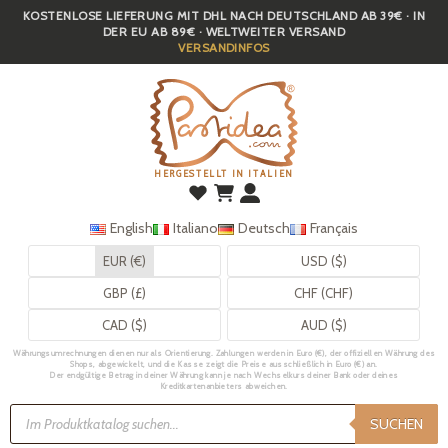
KOSTENLOSE LIEFERUNG MIT DHL NACH DEUTSCHLAND AB 39€ · IN
Skip
DER EU AB 89€ · WELTWEITER VERSAND
to
VERSANDINFOS
main
content
HERGESTELLT IN ITALIEN
English
Italiano
Deutsch
Français
EUR (€)
USD ($)
GBP (£)
CHF (CHF)
CAD ($)
AUD ($)
Währungsumrechnungen dienen nur als Orientierung. Zahlungen werden in Euro (€), der offiziellen Währung des
Shops, abgewickelt, und die Kasse zeigt die Preise ausschließlich in Euro (€) an.
Der endgültige Betrag in deiner Währung kann je nach Wechselkurs deiner Bank oder deines
Kreditkartenanbieters abweichen.
Products
search
SUCHEN