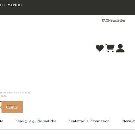
TO IL MONDO
FAQ
Newsletter
erà i prezzi solo in Euro (€).
redito.
CERCA
te
Consigli e guide pratiche
Contattaci e informazioni
Newslet