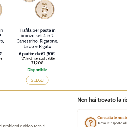
in
Trafila per pasta in
2
bronzo set 4 in 2
o,
Canestrino, Rigatone,
Liscio e Rigato
€
A partire da:
62,90€
le
IVA incl., se applicabile
Il
Il
71,20€
prezzo
prezzo
Disponibile
originale
attuale
era:
è:
SCEGLI
71,20€.
62,90€.
Non hai trovato la ri
Consulta le nost
Trova le risposte a
dei problemi e video tecnici