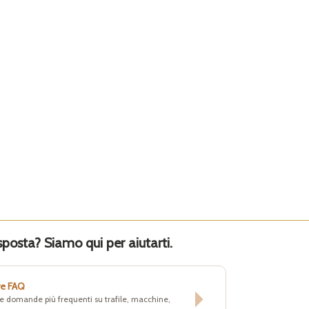
sposta? Siamo qui per aiutarti.
re FAQ
lle domande più frequenti su trafile, macchine,