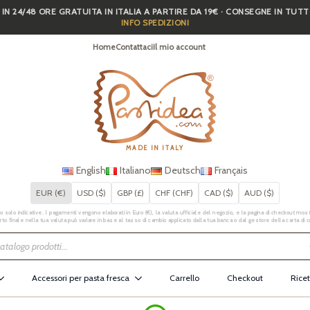
 IN 24/48 ORE GRATUITA IN ITALIA A PARTIRE DA 19€ · CONSEGNE IN TUT
INFO SPEDIZIONI
Home
Contattaci
Il mio account
MADE IN ITALY
English
Italiano
Deutsch
Français
EUR (€)
USD ($)
GBP (£)
CHF (CHF)
CAD ($)
AUD ($)
 solo indicative. I pagamenti vengono elaborati in Euro (€), la valuta ufficiale del negozio, e la pagina di checkout mostr
rto finale nella tua valuta può variare in base al tasso di cambio applicato dalla tua banca o dal gestore della carta di c
Accessori per pasta fresca
Carrello
Checkout
Ricet