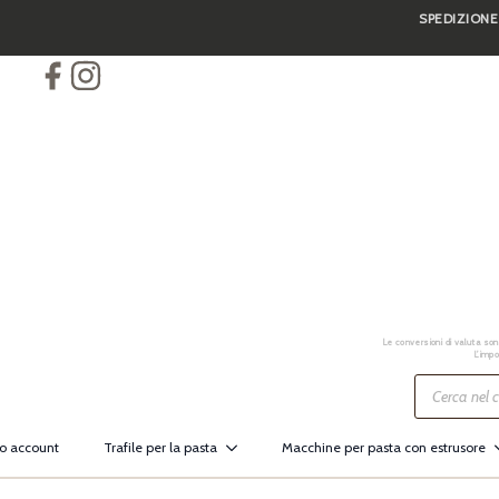
SPEDIZIONE
Skip
to
main
content
Le conversioni di valuta sono
L’impo
Ricerca
prodotti
io account
Trafile per la pasta
Macchine per pasta con estrusore