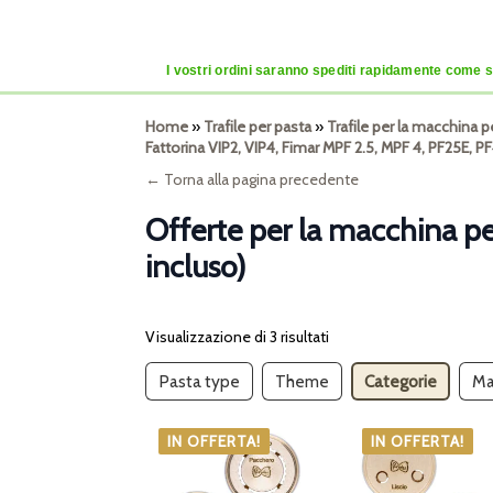
I vostri ordini saranno spediti rapidamente come se
Home
»
Trafile per pasta
»
Trafile per la macchina p
Fattorina VIP2, VIP4, Fimar MPF 2.5, MPF 4, PF25E, P
← Torna alla pagina precedente
Offerte per la macchina pe
incluso)
Visualizzazione di 3 risultati
Pasta type
Theme
Categorie
Ma
IN OFFERTA!
IN OFFERTA!