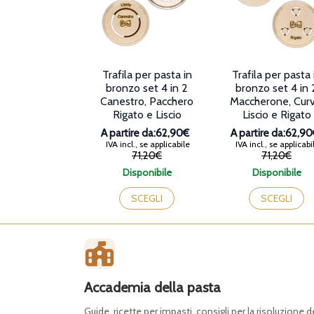
Trafila per pasta in
Trafila per pasta 
bronzo set 4 in 2
bronzo set 4 in 
Canestro, Pacchero
Maccherone, Curv
Rigato e Liscio
Liscio e Rigato
A partire da:
62,90€
A partire da:
62,90
IVA incl., se applicabile
IVA incl., se applicabi
Il
Il
Il
Il
71,20€
71,20€
prezzo
prezzo
prezzo
prezzo
Disponibile
Disponibile
originale
attuale
originale
attuale
era:
è:
era:
è:
SCEGLI
SCEGLI
71,20€.
62,90€.
71,20€.
62,90€.
Accademia della pasta
Guide, ricette per impasti, consigli per la risoluzione 