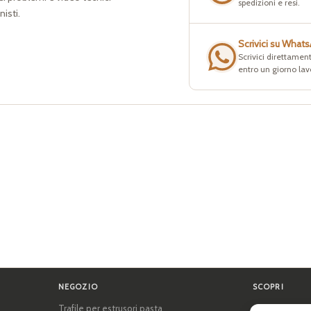
spedizioni e resi.
nisti.
Scrivici su What
Scrivici direttament
entro un giorno lav
NEGOZIO
SCOPRI
Trafile per estrusori pasta
Certificazioni