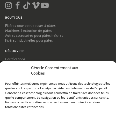
BOUTIQUE
Filières pour extrudeuses à pâtes
Machines à extrusion de pâtes
Autres accessoires pour pâtes fraîches
Filières industrielles pour pâtes
DÉCOUVRIR
Certifications
Académie des pâtes
Gérer le Consentement aux
Conseils et guides pratiques
Cookies
Recettes
Professionnels & B2B
Pour offrir les meilleures expériences, nous utilisons des technologies telles
À propos de Pastidea
que les cookies pour stocker et/ou accéder aux informations de l'appareil.
Consentir à ces technologies nous permettra de traiter des données telles
AIDE
que le comportement de navigation ou les identifiants uniques sur ce site.
Ne pas consentir ou retirer son consentement peut nuire à certaines
FAQ et assistance
fonctionnalités et fonctions.
Contactez-nous
Newsletter